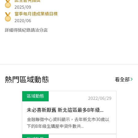
店主管先鋒獎
2025/09
當季每月達成業績目標
2020/06
詳細得獎紀錄請洽分店
熱門區域動態
看全部
區域動態
2022/06/29
未必喜新厭舊 新北這區最多8年級...
金融聯徵中心資料顯示，去年新北市30歲以
下的8年級生購屋申貸件數共...