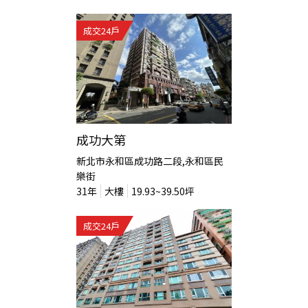
成交
24
戶
成功大第
新北市永和區成功路二段,永和區民
樂街
31
年
大樓
19.93~39.50
坪
成交
24
戶