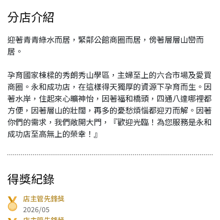
分店介紹
迎著青青綠水而居，緊鄰公館商圈而居，傍著層層山巒而
居。
孕育國家棟樑的秀朗秀山學區，主婦至上的六合市場及愛買
商圈。永和成功店，在這樣得天獨厚的資源下孕育而生。因
著水岸，住起來心曠神怡，因著福和橋頭，四通八達哪裡都
方便，因著層山的壯闊，再多的憂愁煩惱都迎刃而解。因著
你們的需求，我們敞開大門，『歡迎光臨！為您服務是永和
成功店至高無上的榮幸！』
得獎紀錄
店主管先鋒獎
2026/05