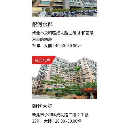
銀河水都
新北市永和區成功路二段,永和區環
河東路四段
20
年
大樓
40.00~60.00
坪
成交
40
戶
朝代大第
新北市永和區成功路二段２７號
33
年
大樓
28.00~50.00
坪