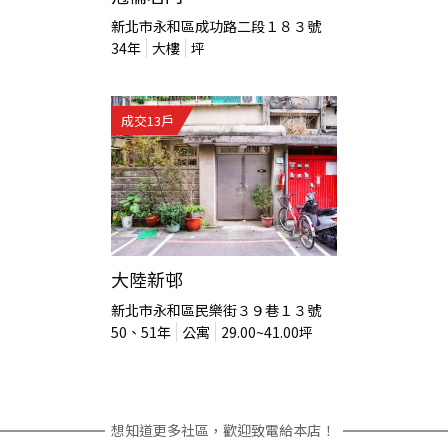
新北市永和區成功路二段１８３號
34
年
大樓
坪
成交
13
戶
大陸新邨
新北市永和區民樂街３９巷１３號
50、51
年
公寓
29.00~41.00
坪
想知道更多社區，歡迎致電給本店！