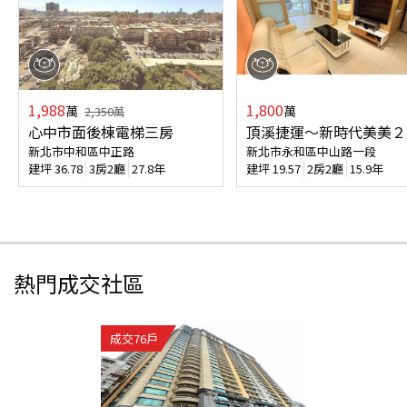
1,988
1,800
萬
萬
2,350
萬
心中市面後棟電梯三房
頂溪捷運～新時代美美２
新北市中和區中正路
新北市永和區中山路一段
建坪
36.78
3房2廳
27.8年
建坪
19.57
2房2廳
15.9年
熱門成交社區
成交
76
戶