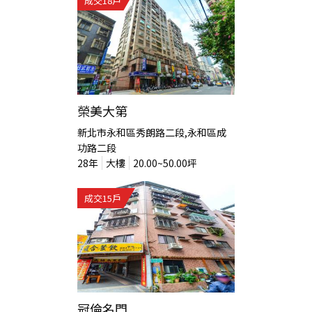
成交
18
戶
榮美大第
新北市永和區秀朗路二段,永和區成
功路二段
28
年
大樓
20.00~50.00
坪
成交
15
戶
冠倫名門