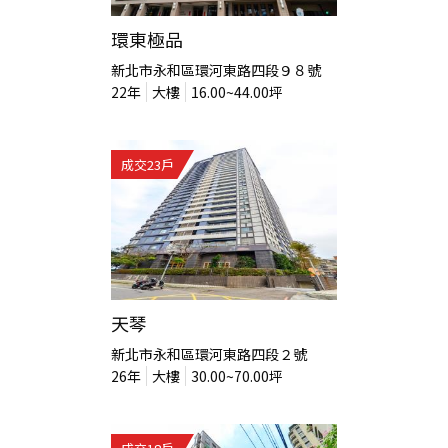
環東極品
新北市永和區環河東路四段９８號
22
年
大樓
16.00~44.00
坪
成交
23
戶
天琴
新北市永和區環河東路四段２號
26
年
大樓
30.00~70.00
坪