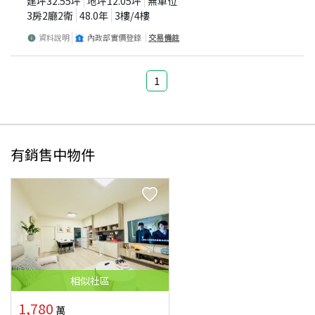
建坪
32.55
坪
地坪
12.05
坪
無車位
3房2廳2衛
48.0
年
3
樓/
4
樓
資料說明
內政部實價登錄
交易備註
1
有銷售中物件
相似
社區
1,780
萬