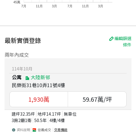
45萬
7月
11月
3月
7月
11月
3月
編輯篩選
最新實價登錄
條件
兩年內成交
114
年
10
月
公寓
大陸新邨
民樂街31巷10弄11號4樓
1,930
萬
59.67
萬/坪
建坪
32.35
坪
地坪
14.17
坪
無車位
3房2廳1衛
50.5
年
4
樓/
4
樓
資料說明
信義成交
交易備註