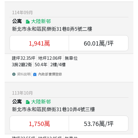
114
年
09
月
公寓
大陸新邨
新北市永和區民樂街31巷8弄5號二樓
1,941
萬
60.01
萬/坪
建坪
32.35
坪
地坪
12.06
坪
無車位
3房2廳2衛
50.4
年
2
樓/
4
樓
資料說明
內政部實價登錄
113
年
10
月
公寓
大陸新邨
新北市永和區民樂街31巷10弄4號三樓
1,750
萬
53.76
萬/坪