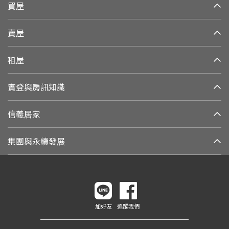
買屋
賣屋
租屋
實登與房訊知識
信義居家
集團與永續發展
加好友
追蹤我們