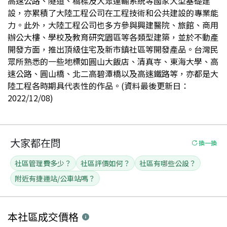
高速公路、隧道、橋樑及大眾運輸系統等國家大型基礎建
設，亦累積了大陸工程公司在工程技術和公共建設的專業能
力。此外，大陸工程公司也多方參與興建醫院、旅館、商用
辦公大樓、學校及教育研究園區等各類型建築，並於不動產
開發方面，推出頂級住宅及新市鎮社區等開發產品。台灣民
眾所熟悉的一些地標如圓山大飯店、清真寺、東海大學、高
速公路、圓山橋、北二高碧潭橋以及高速鐵路等，亦都是大
陸工程各時期具代表性的作品。(資料最後更新日：
2022/12/08)
大家都在問
換一換
社區管理費多少？
社區評價如何？
社區有哪些公設？
附近有捷運站/公車站嗎？
本社區
成交價格