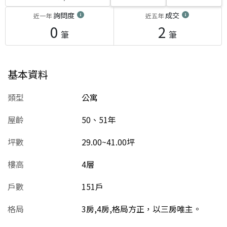
詢問度
成交
近一年
近五年
0
2
筆
筆
基本資料
類型
公寓
屋齡
50、51
年
坪數
29.00~41.00坪
樓高
4層
戶數
151戶
格局
3房,4房,格局方正，以三房唯主。