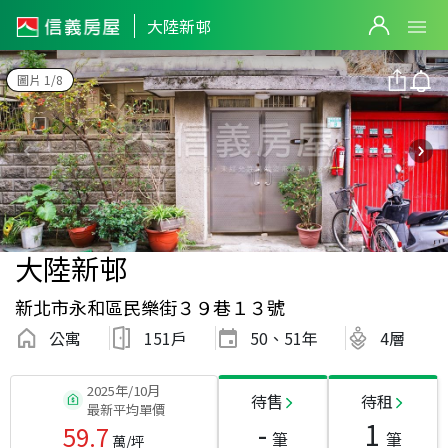
大陸新邨
圖片 1/8
大陸新邨
新北市永和區民樂街３９巷１３號
公寓
151戶
50、51
年
4層
2025年/10月
待售
待租
最新平均單價
-
1
59.7
筆
筆
萬/坪