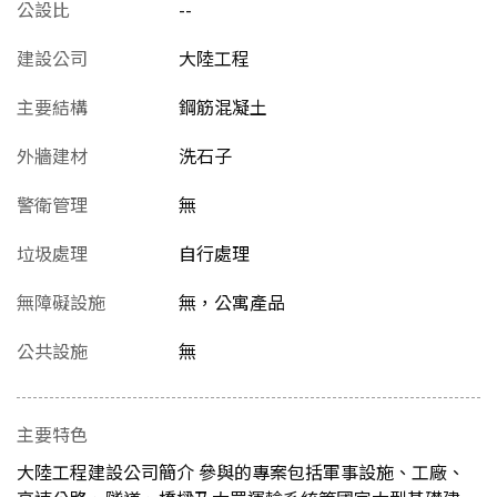
公設比
--
建設公司
大陸工程
主要結構
鋼筋混凝土
外牆建材
洗石子
警衛管理
無
垃圾處理
自行處理
無障礙設施
無，公寓產品
公共設施
無
主要特色
大陸工程建設公司簡介 參與的專案包括軍事設施、工廠、