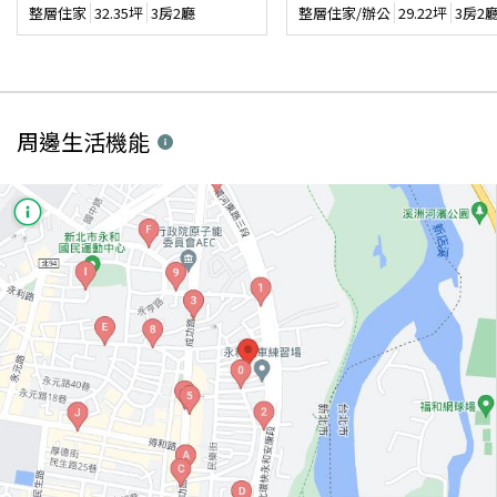
整層住家
32.35
坪
3房2廳
整層住家/辦公
29.22
坪
3房2
周邊生活機能