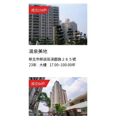
成交
158
戶
湯泉美地
新北市新店區溪園路２６５號
23
年
大樓
17.00~100.00
坪
成交
84
戶