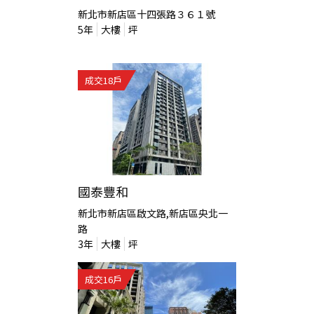
新北市新店區十四張路３６１號
5
年
大樓
坪
成交
18
戶
國泰豐和
新北市新店區啟文路,新店區央北一
路
3
年
大樓
坪
成交
16
戶