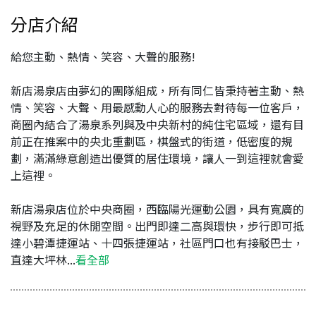
分店介紹
給您主動、熱情、笑容、大聲的服務!
新店湯泉店由夢幻的團隊組成，所有同仁皆秉持著主動、熱
情、笑容、大聲、用最感動人心的服務去對待每一位客戶，
商圈內結合了湯泉系列與及中央新村的純住宅區域，還有目
前正在推案中的央北重劃區，棋盤式的街道，低密度的規
劃，滿滿綠意創造出優質的居住環境，讓人一到這裡就會愛
上這裡。
新店湯泉店位於中央商圈，西臨陽光運動公園，具有寬廣的
視野及充足的休閒空間。出門即達二高與環快，步行即可抵
達小碧潭捷運站、十四張捷運站，社區門口也有接駁巴士，
直達大坪林...
看全部