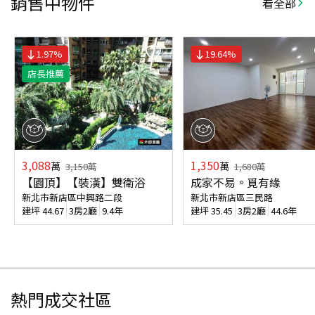
銷售中物件
看全部
1.97
%
19.64
%
店長推薦
3,088
1,350
萬
萬
3,150
萬
1,680
萬
【園頂】【裝潢】雙衛浴
成家不易。覓有緣
新北市新店區中興路二段
新北市新店區三民路
建坪
44.67
3房2廳
9.4年
建坪
35.45
3房2廳
44.6年
熱門成交社區