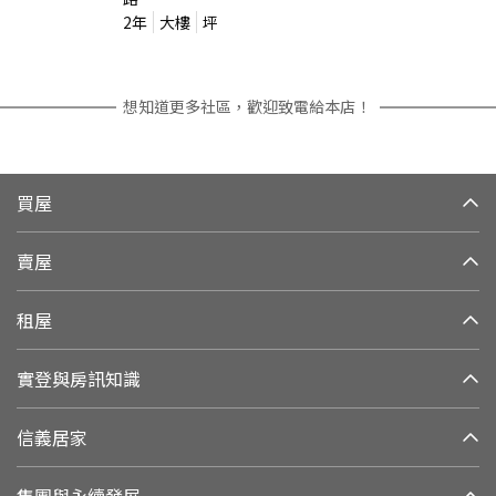
2
年
大樓
坪
想知道更多社區，歡迎致電給本店！
買屋
賣屋
租屋
實登與房訊知識
信義居家