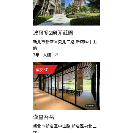
波爾多2樂菲莊園
新北市新店區央北二路,新店區中山
路
3
年
大樓
坪
成交
5
戶
漢皇吾岳
新北市新店區中山路,新店區央北二
路