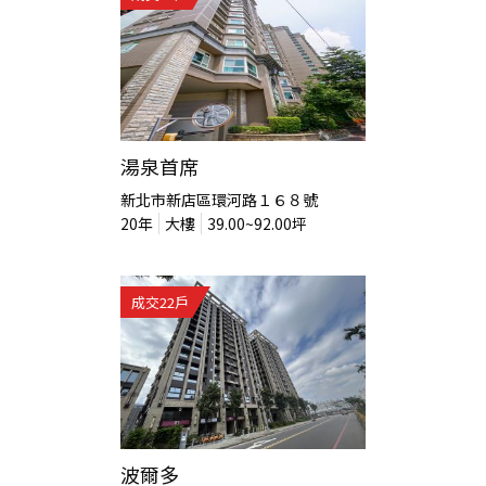
湯泉首席
新北市新店區環河路１６８號
20
年
大樓
39.00~92.00
坪
成交
22
戶
波爾多