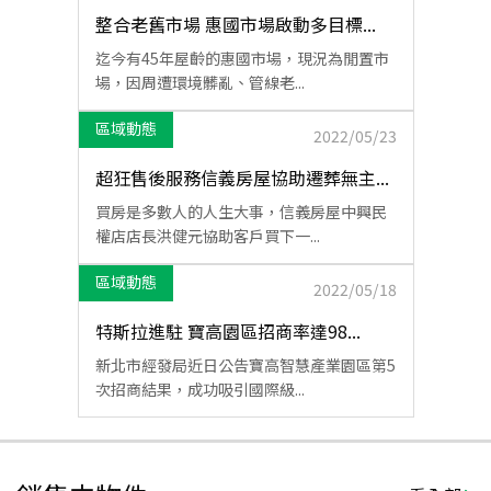
整合老舊市場 惠國市場啟動多目標...
迄今有45年屋齡的惠國市場，現況為閒置市
場，因周遭環境髒亂、管線老...
區域動態
2022/05/23
超狂售後服務信義房屋協助遷葬無主...
買房是多數人的人生大事，信義房屋中興民
權店店長洪健元協助客戶買下一...
區域動態
2022/05/18
特斯拉進駐 寶高園區招商率達98...
新北市經發局近日公告寶高智慧產業園區第5
次招商結果，成功吸引國際級...