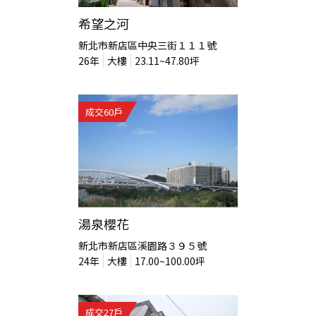
希望之河
新北市新店區中央三街１１１號
26
年
大樓
23.11~47.80
坪
成交
60
戶
湯泉櫻花
新北市新店區溪園路３９５號
24
年
大樓
17.00~100.00
坪
成交
27
戶