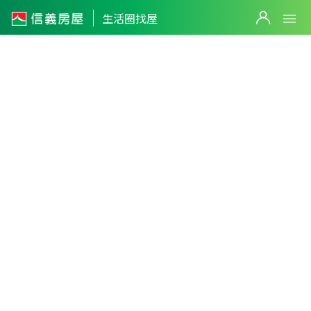
生活圈找屋
2
筆
2,880
萬
638
萬
高雄市
・
鳳山區
鳳山市區生活圈
篩選
返回生活圈
2,980
萬
1,498
萬
2
筆
838
萬
3
筆
1,250
萬