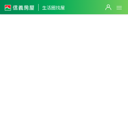
生活圈找屋
2,388
萬
高雄市
・
鳳山區
鳳山國中生活圈
篩選
返回生活圈
鳳山國中站
998
萬
898
萬
948
萬
3
筆