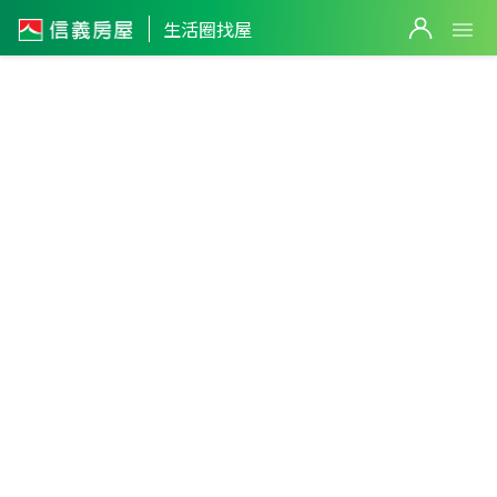
生活圈找屋
麟洛生活
圈
0
屏東縣
・
麟洛鄉
不限生活圈
件