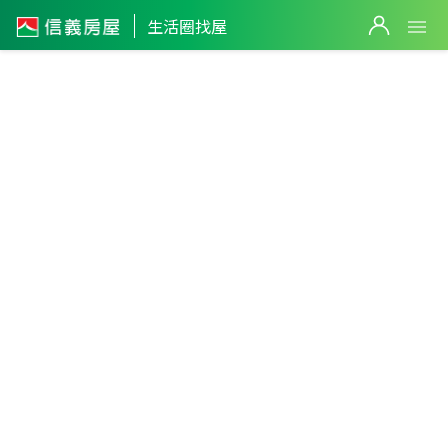
生活圈找屋
屏東縣
・
麟洛鄉
麟洛生活圈
篩選
返回生活圈