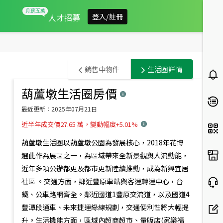
人才招募
登入/註冊
台
銷售中物件
生活圈詳情
中
葫蘆墩生活圈
房價
此範圍內有
1
筆銷售中物件
市
預設排序
最近更新：
2025年07月21日
豐
近半年成交價27.65 萬，變動幅度+5.01%
原
葫蘆墩生活圈以葫蘆墩公園為發展核心，2018年花博
區
選此作為展區之一，為區域帶來全新景觀與人流動能，
近年多項公辦都更及都市更新陸續推動，成為新興宜居
房
社區 。交通方面，鄰近豐原車站與客運轉運中心，台
市
鐵、公車路網齊全。鄰近國道1豐原交流道，以及國道4
概
豐潭段通車、未來捷運綠線規劃，交通便利性將大幅提
988
萬
升。生活機能方面，區域內超商超市、量販店(家樂福
近ＧＭａｌｌ大三房車位