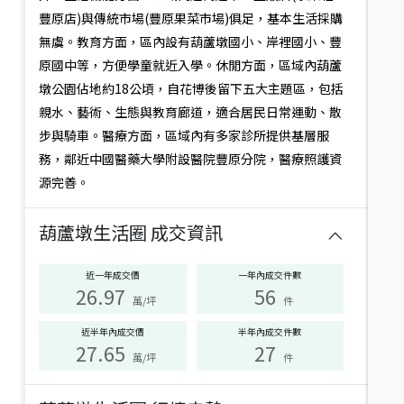
況
台中市神岡區大漢街
豐原店)與傳統市場(豐原果菜市場)俱足，基本生活採購
建坪
45.37
3房2廳
30.5年
無虞。教育方面，區內設有葫蘆墩國小、岸裡國小、豐
符
原國中等，方便學童就近入學。休閒方面，區域內葫蘆
合
墩公園佔地約18公頃，自花博後留下五大主題區，包括
此
篩
親水、藝術、生態與教育廊道，適合居民日常運動、散
選
步與騎車。醫療方面，區域內有多家診所提供基層服
條
務，鄰近中國醫藥大學附設醫院豐原分院，醫療照護資
件
的
源完善。
生
活
葫蘆墩生活圈
成交資訊
圈
有：
近一年成交價
一年內成交件數
26.97
56
萬/坪
件
近半年內成交價
半年內成交件數
27.65
27
萬/坪
件