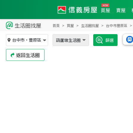
買屋
賣屋
生活圈找屋
首頁
買屋
生活圈找屋
台中市豐原區
台中市
・
豐原區
葫蘆墩生活圈
篩選
返回生活圈
988
萬