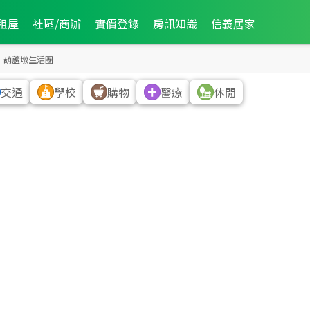
租屋
社區/商辦
實價登錄
房訊知識
信義居家
葫蘆墩生活圈
交通
學校
購物
醫療
休閒