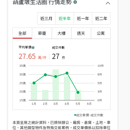
葫蘆墩生活圈
行情走勢
近三月
近半年
近一年
近二年
全部
華廈
大樓
透天
公寓
近
平均單價
成交件數
價
27.65
27
萬/坪
件
35萬
10件
30萬
8件
25萬
5件
20萬
3件
15萬
0件
1月
2月
3月
4月
5月
6月
成交單價
成交件數
本頁呈現之統計資料，已排除辦公、廠房、倉庫、土地、車
位、其他類型物件及特殊交易案例，成交單價係以扣除車位