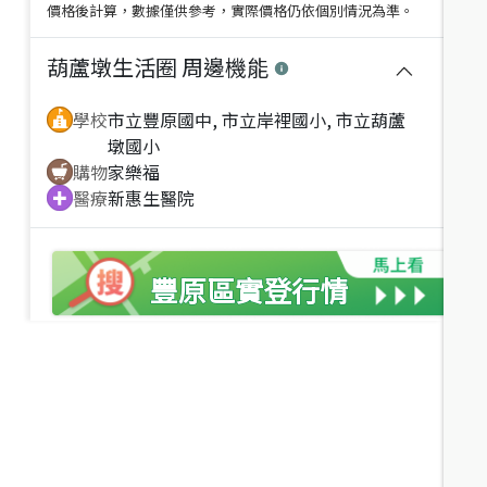
價格後計算，數據僅供參考，實際價格仍依個別情況為準。
葫蘆墩生活圈
周邊機能
學校
市立豐原國中, 市立岸裡國小, 市立葫蘆
墩國小
購物
家樂福
醫療
新惠生醫院
豐原區
實登行情
近
價