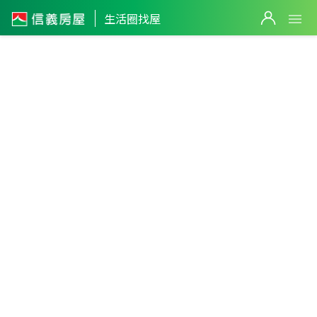
生活圈找屋
台中市
・
豐原區
南陽重劃區
篩選
返回生活圈