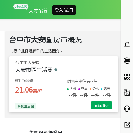
人才招募
登入/註冊
台中市大安區
房市概況
符合此篩選條件的生活圈有：
房
此
台中市
大安區
最近
大安市區生活圈
近半
近半年成交價
銷售中物件共
--
件
--
21.06
大樓
華廈
公寓
透天
萬/坪
--
件
--
件
--
件
--
件
成
看詳情
學校生活圈
行
集團與永續發展