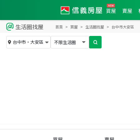
買屋
賣屋
生活圈找屋
大
首頁
買屋
生活圈找屋
台中市大安區
台中市
・
大安區
不限生活圈
買屋
賣屋