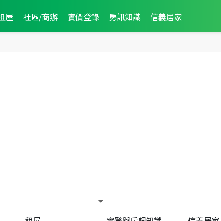
租屋
社區/商辦
實價登錄
房訊知識
信義居家
安市區
生活圈
0
件
租屋
實登與房訊知識
信義居家