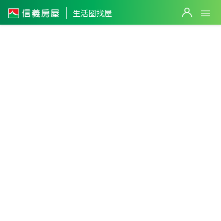
生活圈找屋
台中市
・
大安區
大安市區生活圈
篩選
返回生活圈