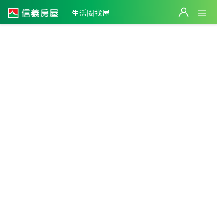
生活圈找屋
4
筆
2
筆
2,500
萬
13,600
萬
台北市
・
北投區
奇岩生活圈
篩選
19,800
萬
返回生活圈
2
筆
4,850
萬
5
筆
2
筆
9,500
萬