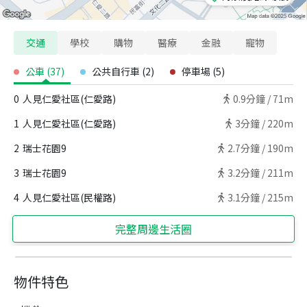
交通
學校
購物
醫療
金融
寵物
公車
(
37
)
公共自行車
(
2
)
停車場
(
5
)
0
人見仁愛社區(仁愛路)
0.9
分鐘 /
71m
1
人見仁愛社區(仁愛路)
3
分鐘 /
220m
2
瑞士花園9
2.7
分鐘 /
190m
3
瑞士花園9
3.2
分鐘 /
211m
4
人見仁愛社區(民權路)
3.1
分鐘 /
215m
完整周邊生活圈
物件特色