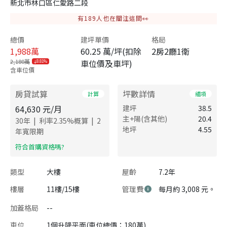
新北市林口區仁愛路二段
有
189
人也在關注這間👀
總價
建坪單價
格局
1,988
萬
60.25 萬/坪(扣除
2房2廳1衛
2,180萬
車位價及車坪)
8.81%
含車位價
房貸試算
坪數詳情
計算
細項
64,630
元/月
建坪
38.5
主+陽(含其他)
20.4
|
|
30
年
利率
2.35
%概算
2
地坪
4.55
年寬限期
​符合首購資格嗎?
類型
大樓
屋齡
7.2年
樓層
11樓/15樓
管理費
每月約 3,008 元。
加蓋格局
--
車位
1個升降平面(車位總價：180萬)