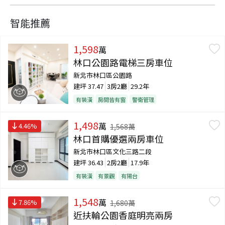
智能推薦
1,598
萬
林口公園路電梯三房車位
新北市林口區公園路
建坪
37.47
3房2廳
29.2年
有裝潢
房間皆有窗
警衛管理
1,498
萬
4.46
%
1,568
萬
林口首購優選兩房車位
新北市林口區文化三路二段
建坪
36.43
2房2廳
17.9年
有裝潢
有景觀
有陽台
1,548
萬
7.86
%
1,680
萬
近扶輪公園香庭明亮兩房