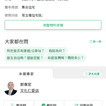
謄本用途
集合住宅
使用分區
第五種住宅區;
完整物件詳情
大家都在問
換一換
附近是否有捷運/公車站？
格局為何？
屋主自住嗎？還是空屋？
有管理費嗎？費用多少？
本案專家
更多挑選
郭韋宏
文化仁愛店
電話聊
回電給我
義起聊