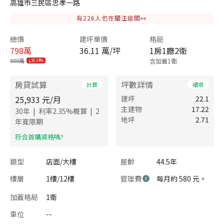
高雄市三民區忠孝一路
有
226
人也在關注這間👀
總價
建坪單價
格局
798
萬
36.11 萬/坪
1房1廳2衛
888萬
含加蓋1衛
10.14%
房貸試算
坪數詳情
計算
細項
25,933
元/月
建坪
22.1
主建物
17.22
|
|
30
年
利率
2.35
%概算
2
地坪
2.71
年寬限期
​符合首購資格嗎?
類型
店面/大樓
屋齡
44.5年
樓層
1樓/12樓
管理費
每月約 580 元。
加蓋格局
1衛
車位
--