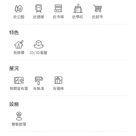
近公園
近捷運
近市場
近學校
近超市
特色
低總價
2D/3D看屋
屋況
房間皆有窗
有裝潢
有電梯
設施
警衛管理