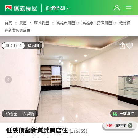
低總價翻新質感美店住
低總價翻新質感美店住
首頁
買屋
區域找屋
高雄市買屋
高雄市三民區買屋
低總價
翻新質感美店住
圖片 1/10
格局圖
一鍵清空
3D看屋
AI 講房
NEW！
清爽空間
低總價翻新質感美店住
(1156SS)