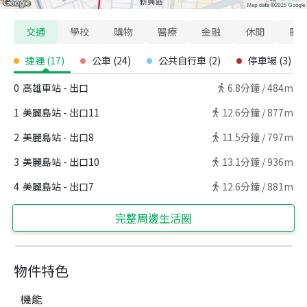
交通
學校
購物
醫療
金融
休閒
寵
捷運
(
17
)
公車
(
24
)
公共自行車
(
2
)
停車場
(
3
)
0
高雄車站 - 出口
6.8
分鐘 /
484m
1
美麗島站 - 出口11
12.6
分鐘 /
877m
2
美麗島站 - 出口8
11.5
分鐘 /
797m
3
美麗島站 - 出口10
13.1
分鐘 /
936m
4
美麗島站 - 出口7
12.6
分鐘 /
881m
完整周邊生活圈
物件特色
機能