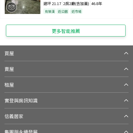
建坪
21.17
2房2廳(含加蓋)
46.8年
有裝潢
近公園
近市場
更多智能推薦
買屋
賣屋
租屋
實登與房訊知識
信義居家
集團與永續發展