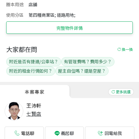
謄本用途
店舖
使用分區
第四種商業區; 道路用地;
完整物件詳情
大家都在問
換一換
附近是否有捷運/公車站？
有管理費嗎？費用多少？
附近的租金行情如何？
屋主自住嗎？還是空屋？
本案專家
更多挑選
王沛軒
七賢店
電話聊
回電給我
義起聊