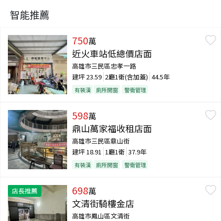
智能推薦
750
萬
近火車站低總價店面
高雄市三民區忠孝一路
建坪
23.59
2廳1衛(含加蓋)
44.5年
有裝潢
廁所開窗
警衛管理
598
萬
鼎山萬家福收租店面
高雄市三民區鼎山街
建坪
18.91
1廳1衛
37.9年
有裝潢
廁所開窗
警衛管理
698
萬
店長推薦
文清街騎樓金店
高雄市鳳山區文清街