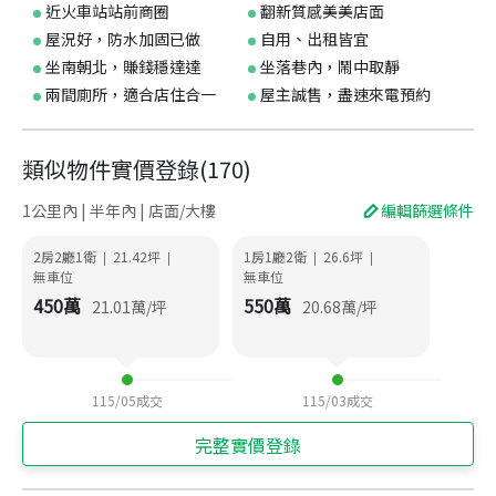
近火車站站前商圈
翻新質感美美店面
屋況好，防水加固已做
自用、出租皆宜
坐南朝北，賺錢穩達達
坐落巷內，鬧中取靜
兩間廁所，適合店住合一
屋主誠售，盡速來電預約
類似物件實價登錄
(
170
)
1公里內 | 半年內 | 店面/大樓
編輯篩選條件
2房2廳1衛
21.42
坪
1房1廳2衛
26.6
坪
|
|
|
|
無車位
無車位
450
萬
550
萬
21.01
萬/坪
20.68
萬/坪
115/05
成交
115/03
成交
完整實價登錄