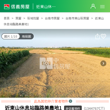
近東山休息站臨路美農地1
近東山休息站臨路美農地1
首頁
買屋
區域找屋
台南市買屋
台南市東山區買屋
近東山
休息站臨路美農地1
圖片 1/10
格局圖
此為其他仲介業者物件
近東山休息站臨路美農地1
(1344767CT)
非信義物件