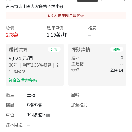
台南市東山區大客段枋子林小段
有
0
人也在關注這間👀
總價
建坪單價
格局
278
萬
1.19萬/坪
--
房貸試算
坪數詳情
計算
細項
9,024
元/月
建坪
0
主建物
--
|
|
30
年
利率
2.35
%概算
2
地坪
234.14
年寬限期
​符合首購資格嗎?
類型
土地
屋齡
--
樓層
0樓/0樓
加蓋格局
--
車位
1個坡道平面
謄本用途
--