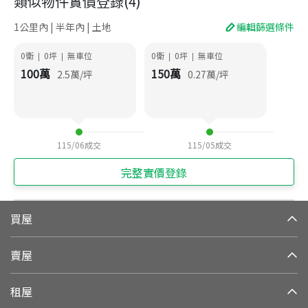
類似物件實價登錄
(
4
)
1公里內 | 半年內 | 土地
編輯篩選條件
0衛
0
坪
無車位
0衛
0
坪
無車位
|
|
|
|
100
萬
150
萬
2.5
萬/坪
0.27
萬/坪
115/06
成交
115/05
成交
完整實價登錄
買屋
賣屋
租屋