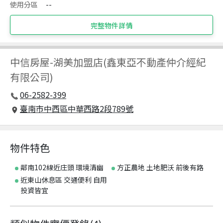
使用分區
--
完整物件詳情
中信房屋
-
湖美加盟店(鑫東亞不動產仲介經紀
有限公司)
06-2582-399
臺南市中西區中華西路2段789號
物件特色
鄰南102線近庄頭 環境清幽
方正農地 土地肥沃 前後有路
近東山休息區 交通便利 自用
投資皆宜