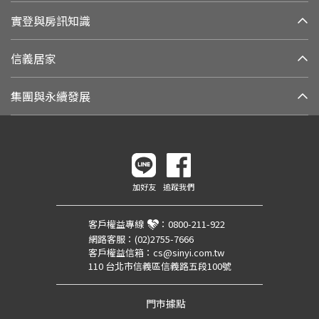
實登與房訊知識
信義居家
集團與永續發展
加好友
追蹤我們
客戶權益專線
：
0800-211-922
網路客服：
(02)2755-7666
客戶權益信箱：
cs@sinyi.com.tw
110 台北市信義區信義路五段100號
門市據點