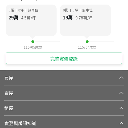
0衛
0
坪
無車位
0衛
0
坪
無車位
|
|
|
|
29
萬
19
萬
4.5
萬/坪
0.78
萬/坪
115/05
成交
115/04
成交
完整實價登錄
買屋
賣屋
租屋
實登與房訊知識