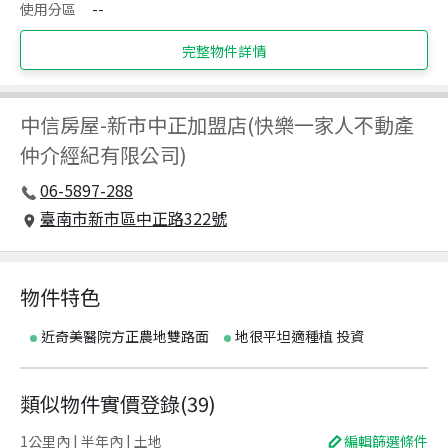
使用分區
--
完整物件詳情
中信房屋
-
新市中正加盟店(快樂一家人不動產
仲介經紀有限公司)
06-5897-288
臺南市新市區中正路322號
物件特色
近奇美醫院方正農地雙路面
地很平坦適種植 投資
類似物件實價登錄
(
39
)
1公里內 | 半年內 | 土地
編輯篩選條件