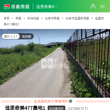
佳里奇美477農地1
佳里奇美477農地1
首頁
買屋
區域找屋
台南市買屋
台南市佳里區買屋
佳里奇
美477農地1
圖片 1/17
格局圖
此為其他仲介業者物件
佳里奇美477農地1
(1578867CT)
非信義物件