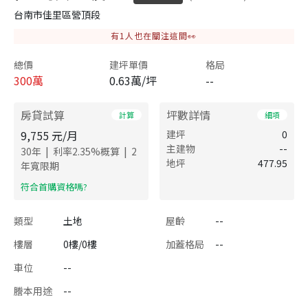
台南市佳里區營頂段
有
1
人也在關注這間👀
總價
建坪單價
格局
300
萬
0.63萬/坪
--
房貸試算
坪數詳情
計算
細項
9,755
元/月
建坪
0
主建物
--
|
|
30
年
利率
2.35
%概算
2
地坪
477.95
年寬限期
​符合首購資格嗎?
類型
土地
屋齡
--
樓層
0樓/0樓
加蓋格局
--
車位
--
謄本用途
--