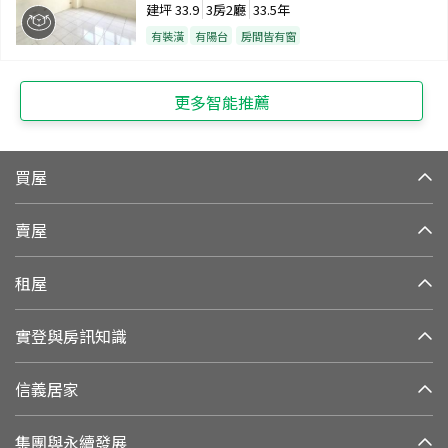
建坪
33.9
3房2廳
33.5年
有裝潢
有陽台
房間皆有窗
更多智能推薦
買屋
賣屋
租屋
實登與房訊知識
信義居家
集團與永續發展