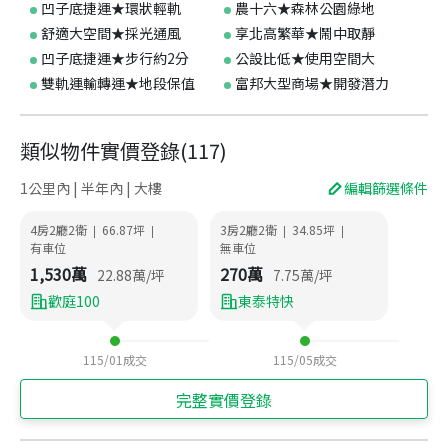
凹子底捷運★環狀輕軌
農十六★森林公園綠地
舒適大空間★採光通風
享北高繁華★鬧中取靜
凹子底捷運★步行約2分
公設比低★使用空間大
雙軌運輸轉運★地段保值
富邦大型商場★開發潛力
類似物件實價登錄
(
117
)
1公里內 | 半年內 | 大樓
編輯篩選條件
4房2廳2衛
66.87
坪
3房2廳2衛
34.85
坪
|
|
|
|
有車位
無車位
1,530
萬
270
萬
22.88
萬/坪
7.75
萬/坪
歡庭100
東泰特快
115/01
成交
115/05
成交
完整實價登錄