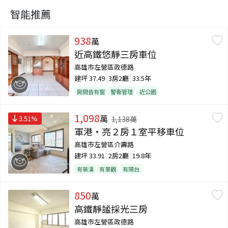
智能推薦
938
萬
近高鐵悠靜三房車位
高雄市左營區政德路
建坪
37.49
3房2廳
33.5年
房間皆有窗
警衛管理
近公園
1,098
萬
3.51
%
1,138
萬
軍港‧亮２房１室平移車位
高雄市左營區介壽路
建坪
33.91
2房2廳
19.8年
有裝潢
有景觀
有陽台
850
萬
高鐵靜謐採光三房
高雄市左營區政德路