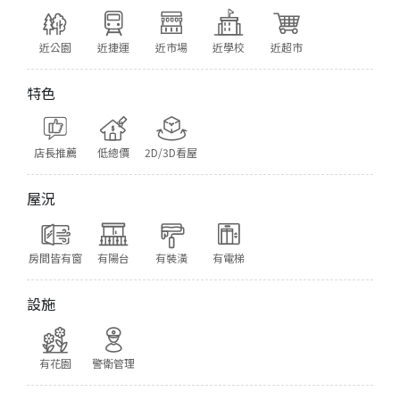
近公園
近捷運
近市場
近學校
近超市
特色
店長推薦
低總價
2D/3D看屋
屋況
房間皆有窗
有陽台
有裝潢
有電梯
設施
有花園
警衛管理