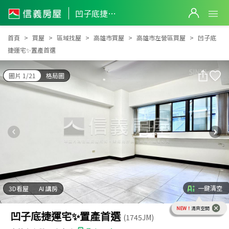
凹子底捷運宅✨置產首選
凹子底捷運宅✨置產首選
首頁
買屋
區域找屋
高雄市買屋
高雄市左營區買屋
凹子底
捷運宅✨置產首選
圖片 1/21
格局圖
一鍵清空
3D看屋
AI 講房
NEW！
清爽空間
凹子底捷運宅✨置產首選
(1745JM)