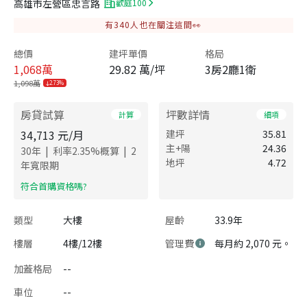
高雄市左營區忠言路
歡庭100
有
340
人也在關注這間👀
總價
建坪單價
格局
1,068
萬
29.82 萬/坪
3房2廳1衛
1,098萬
2.73%
房貸試算
坪數詳情
計算
細項
34,713
元/月
建坪
35.81
主+陽
24.36
|
|
30
年
利率
2.35
%概算
2
地坪
4.72
年寬限期
​符合首購資格嗎?
類型
大樓
屋齡
33.9年
樓層
4樓/12樓
管理費
每月約 2,070 元。
加蓋格局
--
車位
--