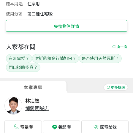
謄本用途
住家用
使用分區
第三種住宅區;
完整物件詳情
大家都在問
換一換
有無電梯？
附近的租金行情如何？
是否使用天然瓦斯？
門口道路多寬？
本案專家
更多挑選
林定逸
博愛明誠店
電話聊
回電給我
義起聊