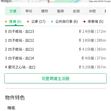
交通
學校
購物
醫療
金融
休閒
寵
捷運
(
6
)
公車
(
17
)
公共自行車
(
6
)
停車場
(
5
)
0
凹子底站 - 出口3
2.4
分鐘 /
172m
1
凹子底站 - 出口2
3.8
分鐘 /
280m
2
凹子底站 - 出口1
4.1
分鐘 /
283m
3
凹子底站 - 出口4
4
分鐘 /
273m
4
愛河之心站 - 出口
5.2
分鐘 /
357m
完整周邊生活圈
物件特色
機能