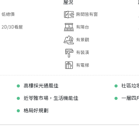
屋況
低總價
房間皆有窗
2D/3D看屋
有陽台
有景觀
有裝潢
有電梯
高樓採光通風佳
社區垃
近苓雅市場，生活機能佳
一層四
格局好規劃