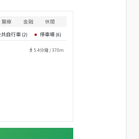
醫療
金融
休閒
寵物
警消
重要設施
公共自行車
停車場
(
2
)
(
6
)
5.4
分鐘 /
370m