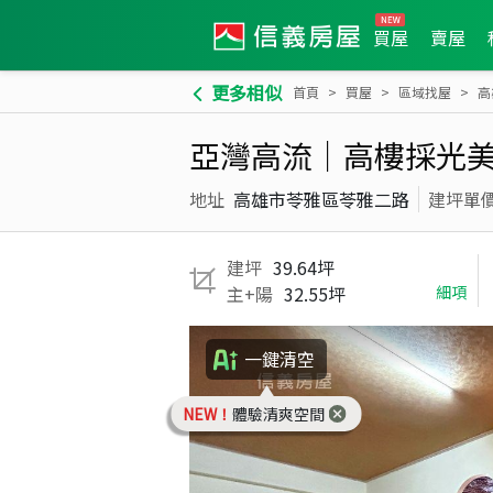
買屋
賣屋
更多相似
首頁
買屋
區域找屋
高
亞灣高流｜高樓採光
地址
高雄市苓雅區苓雅二路
建坪單
建坪
39.64坪
主+陽
32.55坪
細項
一鍵清空
NEW！
體驗清爽空間