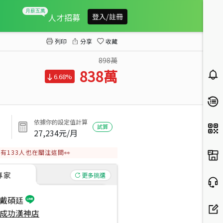
亞灣高流｜高樓採光美宅
人才招募
登入/註冊
列印
分享
收藏
898萬
838
萬
6.68%
依據你的設定值計算
試算
27,234
元/月
有
133
人也在關注這間👀
專家
更多挑選
戴碩廷
成功漢神店