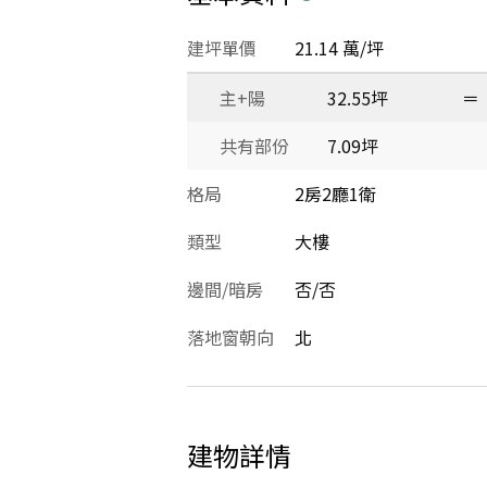
建坪單價
21.14 萬/坪
主+陽
32.55坪
＝
共有部份
7.09坪
格局
2房2廳1衛
類型
大樓
邊間/暗房
否/否
落地窗朝向
北
建物詳情