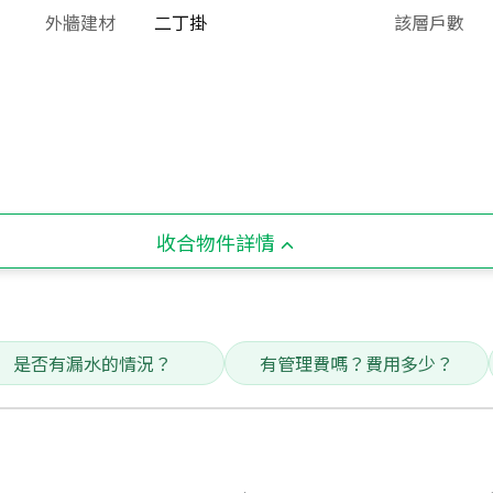
外牆建材
二丁掛
該層戶數
收合物件詳情
是否有漏水的情況？
有管理費嗎？費用多少？