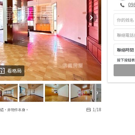
09
聯絡時間：皆
按下按鈕表
看格局
1
/
18
紹，非物件本身。