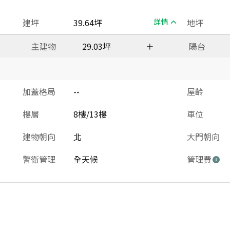
建坪
39.64坪
詳情
地坪
主建物
29.03坪
＋
陽台
加蓋格局
--
屋齡
樓層
8樓/13樓
車位
建物朝向
北
大門朝向
警衛管理
全天候
管理費