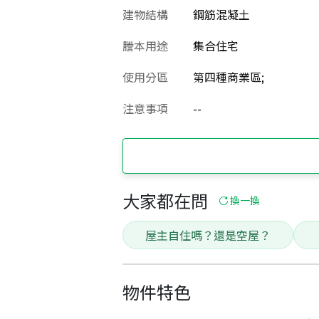
建物結構
鋼筋混凝土
謄本用途
集合住宅
使用分區
第四種商業區;
注意事項
--
大家都在問
換一換
屋主自住嗎？還是空屋？
物件特色