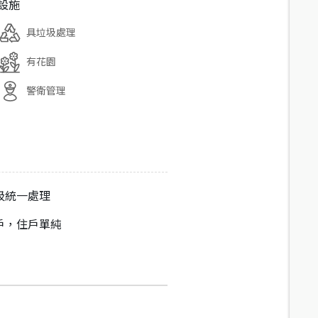
設施
具垃圾處理
有花園
警衛管理
圾統一處理
戶，住戶單純