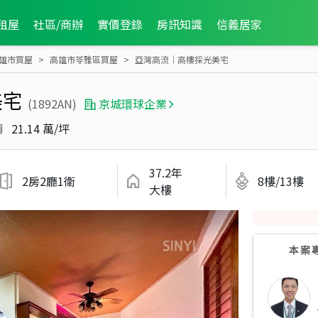
租屋
社區/商辦
實價登錄
房訊知識
信義居家
雄市買屋
高雄市苓雅區買屋
亞灣高流｜高樓採光美宅
美宅
(1892AN)
京城環球企業
價
21.14 萬/坪
37.2年
2房2廳1衛
8樓/13樓
大樓
本案