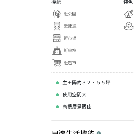
機能
特色
近公園
近捷運
近市場
近學校
近超市
主＋陽約３２．５５坪
使用空間大
高樓層景觀佳
周邊生活機能