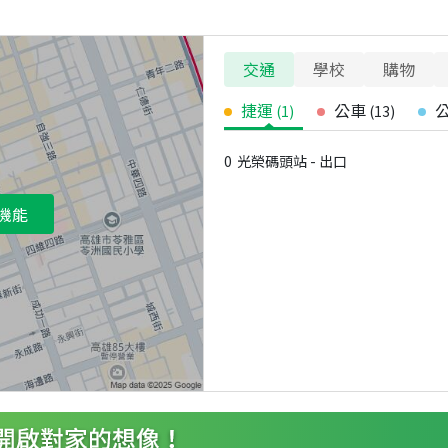
交通
學校
購物
捷運
公車
(
1
)
(
13
)
0
光榮碼頭站 - 出口
機能