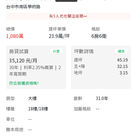
台中市南區學府路
有
5
人也在關注這間👀
總價
建坪單價
格局
1,080
萬
23.9萬/坪
6房6衛
房貸試算
坪數詳情
計算
細項
35,120
元/月
建坪
45.19
主+陽
32.15
|
|
30
年
利率
2.35
%概算
2
地坪
3.15
年寬限期
​符合首購資格嗎?
類型
大樓
屋齡
31.0年
樓層
18樓/18樓
加蓋格局
--
車位
--
謄本用途
--