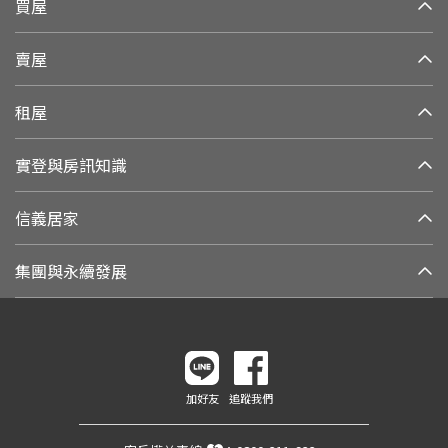
買屋
賣屋
租屋
實登與房訊知識
信義居家
集團與永續發展
加好友
追蹤我們