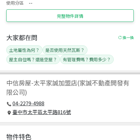
使用分區
--
完整物件詳情
大家都在問
換一換
土地屬性為何？
是否使用天然瓦斯？
屋主自住嗎？還是空屋？
有管理費嗎？費用多少？
中信房屋
-
太平家誠加盟店(家誠不動產開發有
限公司)
04-2279-4988
臺中市太平區太平路816號
物件特色