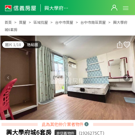
興大學府城6套房
興大學府城6套房
首頁
買屋
區域找屋
台中市買屋
台中市南區買屋
興大學府
城6套房
圖片 1/10
格局圖
此為其他仲介業者物件
興大學府城6套房
(1926275CT)
非信義物件