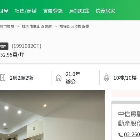
租屋
社區/商辦
實價登錄
房訊知識
信義居家
園市買屋
桃園市龜山區買屋
福樺Dior頂樓露臺
(1991082CT)
物件
52.95萬/坪
21.0年
2房2廳2衛
10樓/10樓
辦公
中信房
動產股
02-260