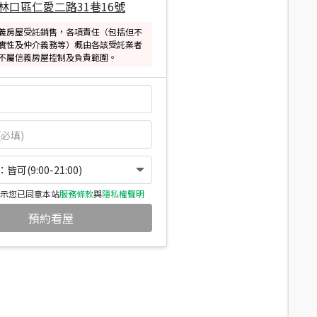
林口區仁愛二路31巷16號
義房屋受託銷售，各項責任（包括但不
實性及仲介義務等）概由各該受託業者
不屬信義房屋控制及負責範圍。
可(9:00-21:00)
示您已同意本站
服務條款
與
隱私權聲明
預約看屋