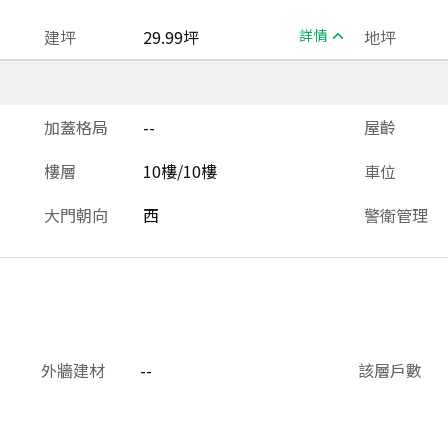
建坪
29.99坪
詳情
地坪
加蓋格局
--
屋齡
樓層
10樓/10樓
車位
大門朝向
西
警衛管理
外牆建材
--
該層戶數