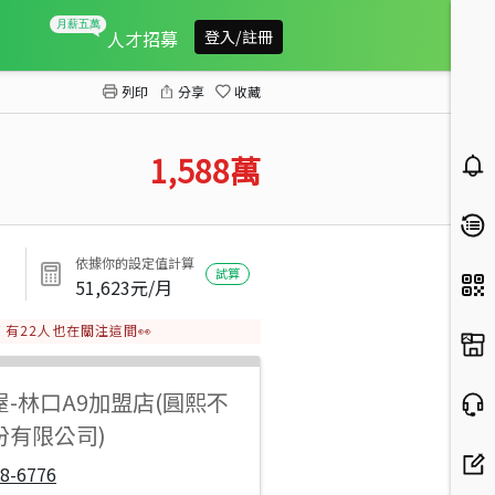
福樺Dior頂樓露臺
人才招募
登入/註冊
列印
分享
收藏
1,588
萬
依據你的設定值計算
試算
51,623
元/月
有
22
人也在關注這間👀
屋
-
林口A9加盟店(圓熙不
份有限公司)
8-6776