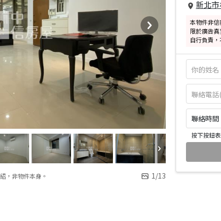
新北市
本物件非信
限於廣告真
自行負責，
聯絡時間：皆
按下按鈕表
1
/
13
紹，非物件本身。