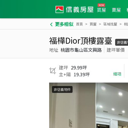
買屋
賣屋
更多相似
首頁
買屋
區域找屋
桃
福樺Dior頂樓露臺
非信義
地址
桃園市龜山區文興路
建坪單價
建坪
29.99坪
主+陽
19.39坪
細項
非信義物件