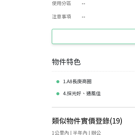
使用分區
--
注意事項
--
物件特色
1.A8長庚商圈
4.採光好、通風佳
類似物件實價登錄
(
19
)
1公里內 | 半年內 | 辦公