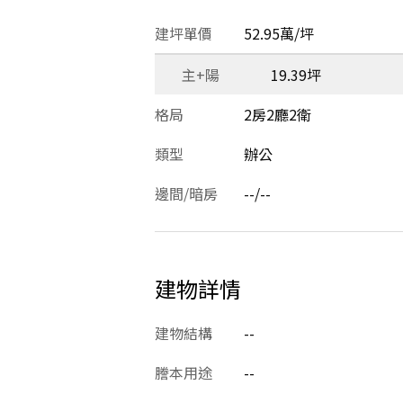
建坪單價
52.95萬/坪
主+陽
19.39坪
格局
2房2廳2衛
類型
辦公
邊間/暗房
--/--
建物詳情
建物結構
--
謄本用途
--