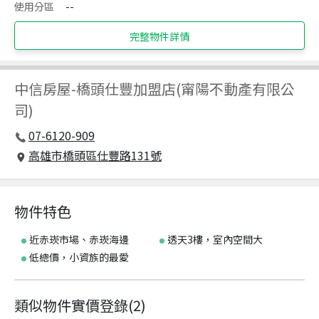
使用分區
--
完整物件詳情
中信房屋
-
橋頭仕豐加盟店(甯陽不動產有限公
司)
07-6120-909
高雄市橋頭區仕豐路131號
物件特色
近赤崁市場、赤崁海邊
透天3樓，室內空間大
低總價，小資族的最愛
類似物件實價登錄
(
2
)