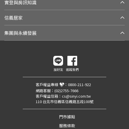
實登與房訊知識
信義居家
集團與永續發展
加好友
追蹤我們
客戶權益專線
：
0800-211-922
網路客服：
(02)2755-7666
客戶權益信箱：
cs@sinyi.com.tw
110 台北市信義區信義路五段100號
門市據點
服務條款