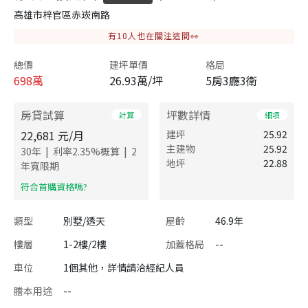
高雄市梓官區赤崁南路
有
10
人也在關注這間👀
總價
建坪單價
格局
698
萬
26.93萬/坪
5房3廳3衛
房貸試算
坪數詳情
計算
細項
22,681
元/月
建坪
25.92
主建物
25.92
|
|
30
年
利率
2.35
%概算
2
地坪
22.88
年寬限期
​符合首購資格嗎?
類型
別墅/透天
屋齡
46.9年
樓層
1-2樓/2樓
加蓋格局
--
車位
1個其他，詳情請洽經紀人員
謄本用途
--