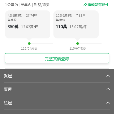
1公里內 | 半年內 | 別墅/透天
編輯篩選條件
4房1廳3衛
27.74
坪
10房2廳3衛
7.32
坪
|
|
|
|
無車位
無車位
350
萬
110
萬
12.62
萬/坪
15.02
萬/坪
115/04
成交
115/07
成交
完整實價登錄
買屋
賣屋
租屋