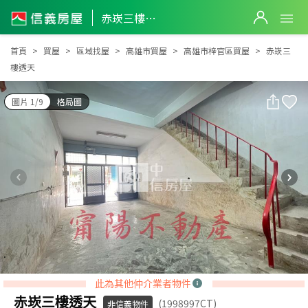
赤崁三樓透天
赤崁三樓透天
首頁
買屋
區域找屋
高雄市買屋
高雄市梓官區買屋
赤崁三
樓透天
圖片 1/9
格局圖
此為其他仲介業者物件
赤崁三樓透天
(1998997CT)
非信義物件