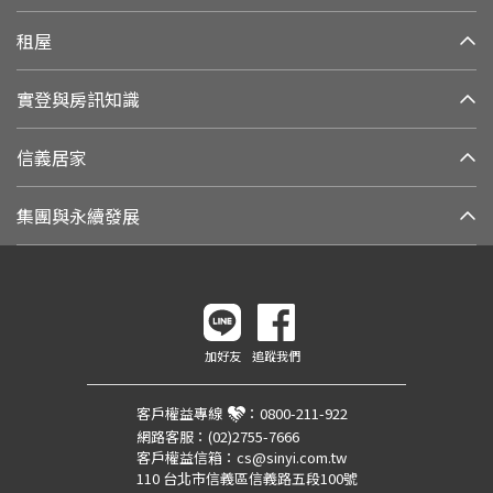
租屋
實登與房訊知識
信義居家
集團與永續發展
加好友
追蹤我們
客戶權益專線
：
0800-211-922
網路客服：
(02)2755-7666
客戶權益信箱：
cs@sinyi.com.tw
110 台北市信義區信義路五段100號