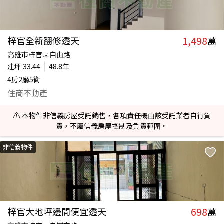
1,498
梓官全新翻修透天
萬
高雄市梓官區自由路
建坪
33.44
48.8年
4房2廳5衛
住商不動產
⚠️ 本物件非信義房屋受託銷售，各項責任概由該受託業者自行負
責，不屬信義房屋控制及負責範圍。
非信義物件
698
梓官大地坪邊間便宜透天
萬