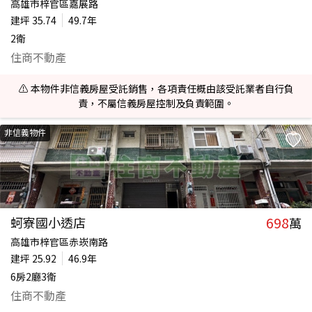
高雄市梓官區嘉展路
建坪
35.74
49.7年
2衛
住商不動產
⚠️ 本物件非信義房屋受託銷售，各項責任概由該受託業者自行負
責，不屬信義房屋控制及負責範圍。
非信義物件
698
蚵寮國小透店
萬
高雄市梓官區赤崁南路
建坪
25.92
46.9年
6房2廳3衛
住商不動產