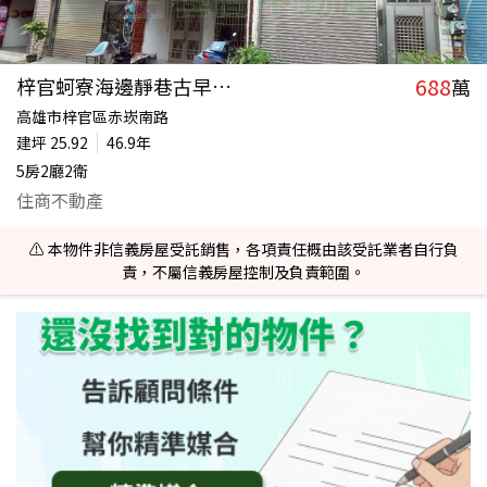
688
梓官蚵寮海邊靜巷古早味５房透天
萬
高雄市梓官區赤崁南路
建坪
25.92
46.9年
5房2廳2衛
住商不動產
⚠️ 本物件非信義房屋受託銷售，各項責任概由該受託業者自行負
責，不屬信義房屋控制及負責範圍。