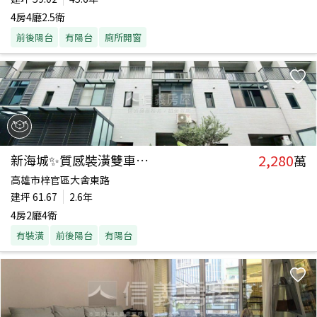
4房4廳2.5衛
前後陽台
有陽台
廁所開窗
2,280
新海城✨質感裝潢雙車透天
萬
高雄市梓官區大舍東路
建坪
61.67
2.6年
4房2廳4衛
有裝潢
前後陽台
有陽台