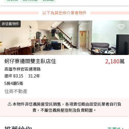
以下為其他仲介業者物件
非信義物件
2,180
蚵仔寮邊間雙主臥店住
萬
高雄市梓官區通港路
建坪
83.15
31.2年
5房4廳5衛
住商不動產
⚠️ 本物件非信義房屋受託銷售，各項責任概由該受託業者自行負
責，不屬信義房屋控制及負責範圍。