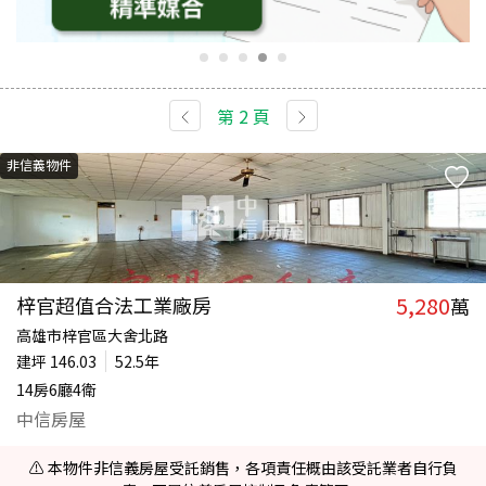
第
2
頁
非信義物件
5,280
梓官超值合法工業廠房
萬
高雄市梓官區大舍北路
建坪
146.03
52.5年
14房6廳4衛
中信房屋
⚠️ 本物件非信義房屋受託銷售，各項責任概由該受託業者自行負