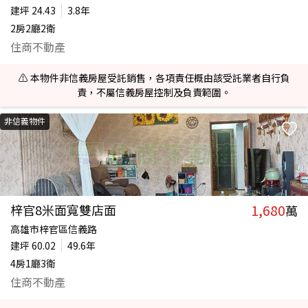
建坪
24.43
3.8年
2房2廳2衛
住商不動產
⚠️ 本物件非信義房屋受託銷售，各項責任概由該受託業者自行負
責，不屬信義房屋控制及負責範圍。
非信義物件
1,680
梓官8米面寬雙店面
萬
高雄市梓官區信義路
建坪
60.02
49.6年
4房1廳3衛
住商不動產