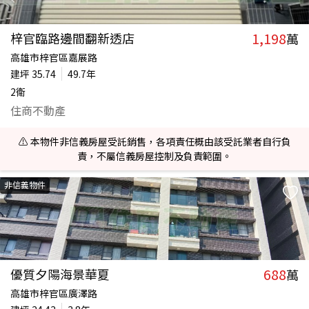
1,198
梓官臨路邊間翻新透店
萬
高雄市梓官區嘉展路
建坪
35.74
49.7年
2衛
住商不動產
⚠️ 本物件非信義房屋受託銷售，各項責任概由該受託業者自行負
責，不屬信義房屋控制及負責範圍。
非信義物件
688
優質夕陽海景華夏
萬
高雄市梓官區廣澤路