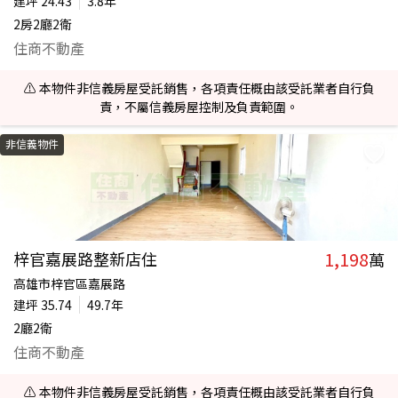
建坪
24.43
3.8年
2房2廳2衛
住商不動產
⚠️ 本物件非信義房屋受託銷售，各項責任概由該受託業者自行負
責，不屬信義房屋控制及負責範圍。
非信義物件
1,198
梓官嘉展路整新店住
萬
高雄市梓官區嘉展路
建坪
35.74
49.7年
2廳2衛
住商不動產
⚠️ 本物件非信義房屋受託銷售，各項責任概由該受託業者自行負