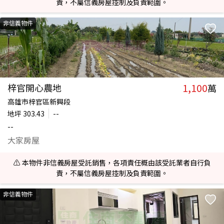
責，不屬信義房屋控制及負責範圍。
非信義物件
1,100
梓官開心農地
萬
高雄市梓官區新興段
地坪
303.43
--
--
大家房屋
⚠️ 本物件非信義房屋受託銷售，各項責任概由該受託業者自行負
責，不屬信義房屋控制及負責範圍。
非信義物件