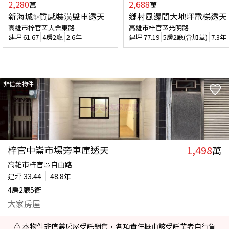
2,280
2,688
萬
萬
新海城✨質感裝潢雙車透天
鄉村風邊間大地坪電梯透天
高雄市梓官區大舍東路
高雄市梓官區光明路
建坪
61.67
4房2廳
2.6年
建坪
77.19
5房2廳(含加蓋)
7.3年
非信義物件
1,498
梓官中崙市場旁車庫透天
萬
高雄市梓官區自由路
建坪
33.44
48.8年
4房2廳5衛
大家房屋
⚠️ 本物件非信義房屋受託銷售，各項責任概由該受託業者自行負