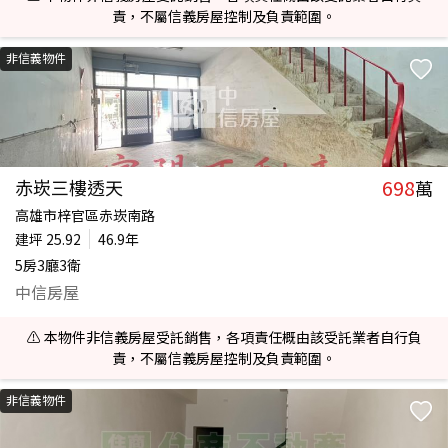
責，不屬信義房屋控制及負責範圍。
非信義物件
698
赤崁三樓透天
萬
高雄市梓官區赤崁南路
建坪
25.92
46.9年
5房3廳3衛
中信房屋
⚠️ 本物件非信義房屋受託銷售，各項責任概由該受託業者自行負
責，不屬信義房屋控制及負責範圍。
非信義物件