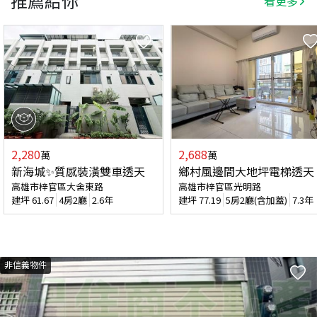
推薦給你
看更多
2,280
2,688
萬
萬
新海城✨質感裝潢雙車透天
鄉村風邊間大地坪電梯透天
高雄市梓官區大舍東路
高雄市梓官區光明路
建坪
61.67
4房2廳
2.6年
建坪
77.19
5房2廳(含加蓋)
7.3年
非信義物件