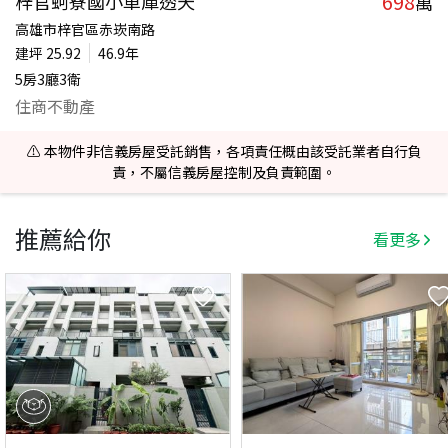
698
梓官蚵寮國小車庫透天
萬
高雄市梓官區赤崁南路
建坪
25.92
46.9年
5房3廳3衛
住商不動產
⚠️ 本物件非信義房屋受託銷售，各項責任概由該受託業者自行負
責，不屬信義房屋控制及負責範圍。
推薦給你
看更多