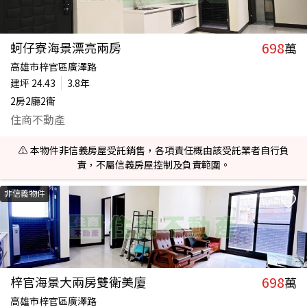
698
蚵仔寮海景漂亮兩房
萬
高雄市梓官區廣澤路
建坪
24.43
3.8年
2房2廳2衛
住商不動產
⚠️ 本物件非信義房屋受託銷售，各項責任概由該受託業者自行負
責，不屬信義房屋控制及負責範圍。
非信義物件
698
梓官海景大兩房雙衛美廈
萬
高雄市梓官區廣澤路