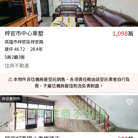
1,098
梓官市中心車墅
萬
高雄市梓官區梓官路
建坪
46.72
28.4年
5房2廳3衛
住商不動產
⚠️ 本物件非信義房屋受託銷售，各項責任概由該受託業者自行負
責，不屬信義房屋控制及負責範圍。
非信義物件