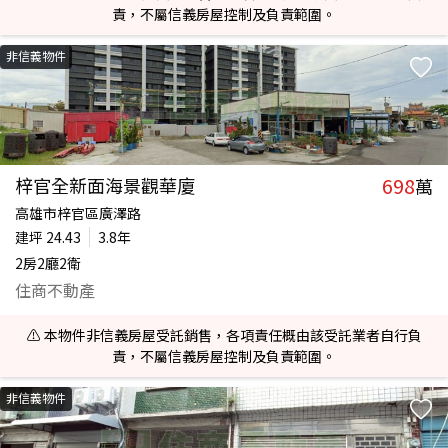
責，不屬信義房屋控制及負責範圍。
非信義物件
698
梓官全新面海景觀華廈
萬
高雄市梓官區廣澤路
建坪
24.43
3.8年
2房2廳2衛
住商不動產
⚠️ 本物件非信義房屋受託銷售，各項責任概由該受託業者自行負
責，不屬信義房屋控制及負責範圍。
非信義物件