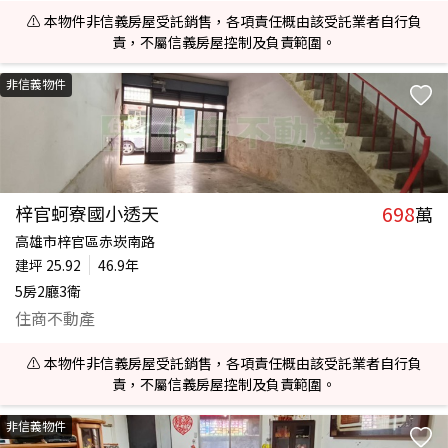
⚠️ 本物件非信義房屋受託銷售，各項責任概由該受託業者自行負
責，不屬信義房屋控制及負責範圍。
非信義物件
698
梓官蚵寮國小透天
萬
高雄市梓官區赤崁南路
建坪
25.92
46.9年
5房2廳3衛
住商不動產
⚠️ 本物件非信義房屋受託銷售，各項責任概由該受託業者自行負
責，不屬信義房屋控制及負責範圍。
非信義物件