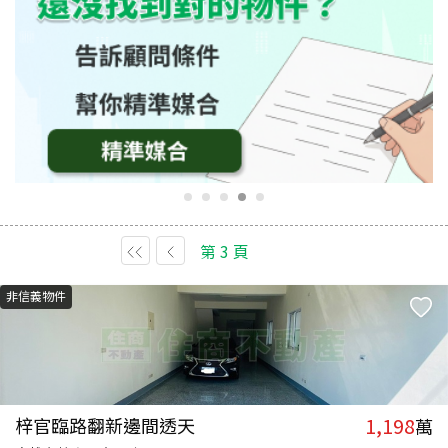
第
3
頁
非信義物件
1,198
梓官臨路翻新邊間透天
萬