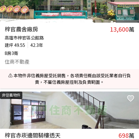
13,600
梓官農舍廠房
萬
高雄市梓官區公館路
建坪
49.55
42.3年
8房3衛
住商不動產
⚠️ 本物件非信義房屋受託銷售，各項責任概由該受託業者自行負
責，不屬信義房屋控制及負責範圍。
非信義物件
698
梓官赤崁邊間騎樓透天
萬