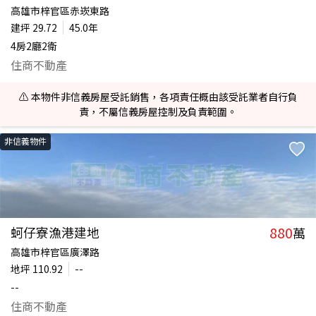
高雄市梓官區赤崁東路
建坪
29.72
45.0年
4房2廳2衛
住商不動產
⚠️ 本物件非信義房屋受託銷售，各項責任概由該受託業者自行負
責，不屬信義房屋控制及負責範圍。
非信義物件
880
蚵仔寮漁港建地
萬
高雄市梓官區廣澤路
地坪
110.92
--
--
住商不動產