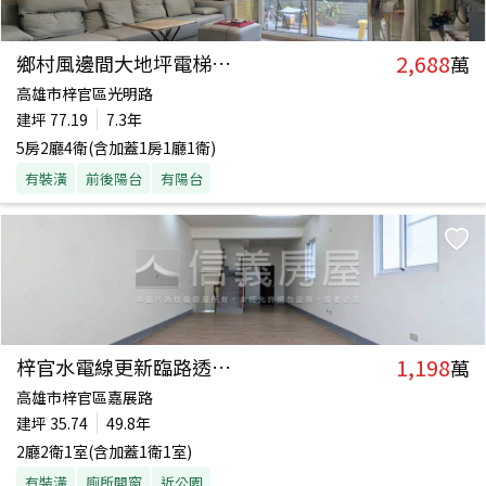
2,688
鄉村風邊間大地坪電梯透天
萬
高雄市梓官區光明路
建坪
77.19
7.3年
5房2廳4衛(含加蓋1房1廳1衛)
有裝潢
前後陽台
有陽台
1,198
梓官水電線更新臨路透天厝
萬
高雄市梓官區嘉展路
建坪
35.74
49.8年
2廳2衛1室(含加蓋1衛1室)
有裝潢
廁所開窗
近公園