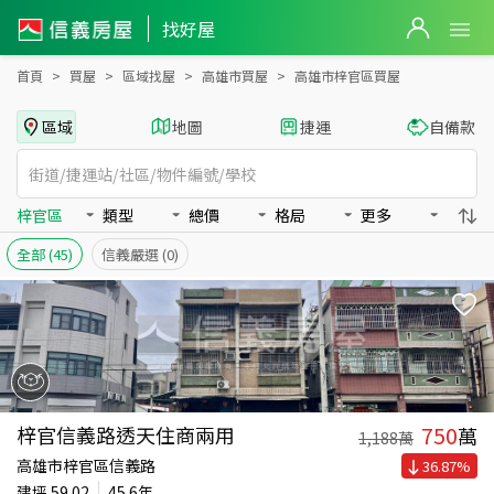
高雄市梓官區買房：房屋物件出售、房價分析
高雄市梓官區買房：物件出售、房價分析 - 信義房屋
找好屋
首頁
買屋
區域找屋
高雄市買屋
高雄市梓官區買屋
區域
地圖
捷運
自備款
梓官區
類型
總價
格局
更多
全部
(45)
信義嚴選
(0)
750
梓官信義路透天住商兩用
萬
1,188
萬
高雄市梓官區信義路
36.87
%
建坪
59.02
45.6年