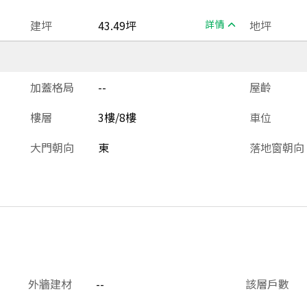
建坪
43.49坪
詳情
地坪
加蓋格局
--
屋齡
樓層
3樓/8樓
車位
大門朝向
東
落地窗朝向
外牆建材
--
該層戶數