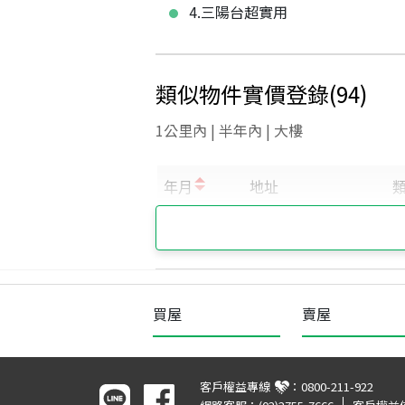
4.三陽台超實用
類似物件實價登錄
(
94
)
1公里內 | 半年內 | 大樓
買屋
賣屋
客戶權益專線
：
0800-211-922