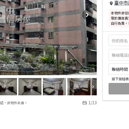
臺中市
本物件非信
限於廣告真
自行負責，
聯絡時間：皆
按下按鈕表
1
/
13
紹，非物件本身。