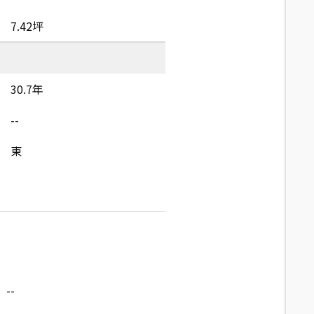
7.42坪
30.7年
--
東
--