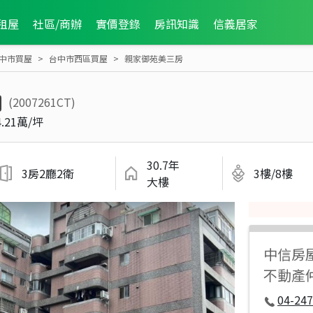
租屋
社區/商辦
實價登錄
房訊知識
信義居家
中市買屋
台中市西區買屋
親家御苑美三房
(2007261CT)
4.21萬/坪
30.7年
3房2廳2衛
3樓/8樓
大樓
中信房
不動產
04-247