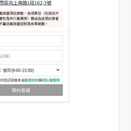
西區向上南路1段162-3號
義房屋受託銷售，各項責任（包括但不
實性及仲介義務等）概由各該受託業者
不屬信義房屋控制及負責範圍。
可(9:00-21:00)
示您已同意本站
服務條款
與
隱私權聲明
預約看屋