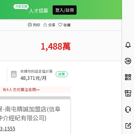
親家御苑美三房
人才招募
登入/註冊
列印
分享
收藏
1,488
萬
依據你的設定值計算
試算
48,371
元/月
有
6
人也在關注這間👀
屋
-
南屯精誠加盟店(信阜
仲介經紀有限公司)
3-1555