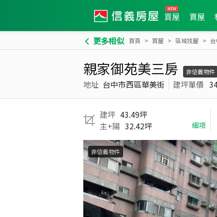
買屋
賣屋
更多相似
首頁
買屋
區域找屋
台
親家御苑美三房
非信義物件
地址
台中市西區華美街
建坪單價
3
建坪
43.49坪
主+陽
32.42坪
細項
非信義物件