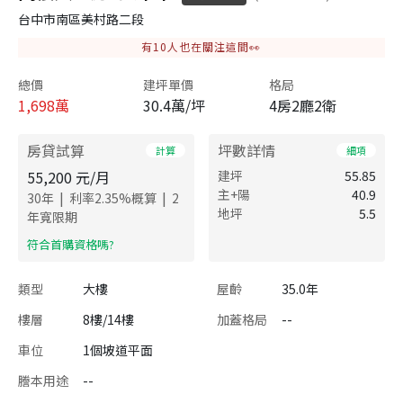
台中市南區美村路二段
有
10
人也在關注這間👀
總價
建坪單價
格局
1,698
萬
30.4萬/坪
4房2廳2衛
房貸試算
坪數詳情
計算
細項
55,200
元/月
建坪
55.85
主+陽
40.9
|
|
30
年
利率
2.35
%概算
2
地坪
5.5
年寬限期
​符合首購資格嗎?
類型
大樓
屋齡
35.0年
樓層
8樓/14樓
加蓋格局
--
車位
1個坡道平面
謄本用途
--