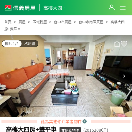
高樓大四房+雙平車
高樓大四房+雙平車
首頁
買屋
區域找屋
台中市買屋
台中市南區買屋
高樓大四
房+雙平車
圖片 1/8
格局圖
此為其他仲介業者物件
高樓大四房+雙平車
(2015208CT)
非信義物件