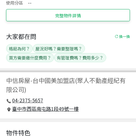
使用分區
--
完整物件詳情
大家都在問
換一換
格局為何？
屋況好嗎？需要整理嗎？
買方需要繳什麼費用？
有管理費嗎？費用多少？
中信房屋
-
台中國美加盟店(聚人不動產經紀有
限公司)
04-2375-5657
臺中市西區南屯路1段49號一樓
物件特色