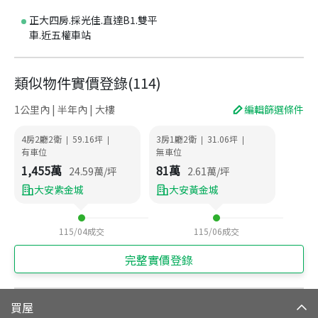
正大四房.採光佳.直達B1.雙平
車.近五權車站
類似物件實價登錄
(
114
)
1公里內 | 半年內 | 大樓
編輯篩選條件
4房2廳2衛
59.16
坪
3房1廳2衛
31.06
坪
|
|
|
|
有車位
無車位
1,455
萬
81
萬
24.59
萬/坪
2.61
萬/坪
大安紫金城
大安黃金城
115/04
成交
115/06
成交
完整實價登錄
買屋