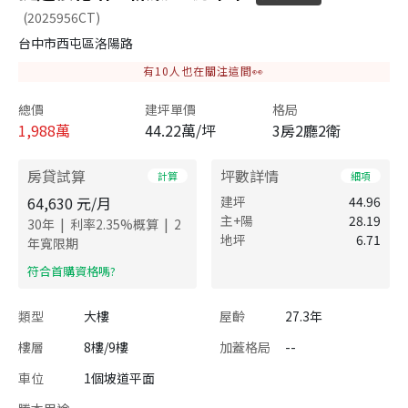
(2025956CT)
台中市西屯區洛陽路
有
10
人也在關注這間👀
總價
建坪單價
格局
1,988
萬
44.22萬/坪
3房2廳2衛
房貸試算
坪數詳情
計算
細項
64,630
元/月
建坪
44.96
主+陽
28.19
|
|
30
年
利率
2.35
%概算
2
地坪
6.71
年寬限期
​符合首購資格嗎?
類型
大樓
屋齡
27.3年
樓層
8樓/9樓
加蓋格局
--
車位
1個坡道平面