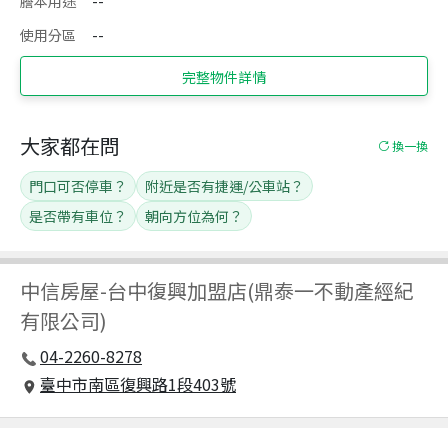
謄本用途
--
使用分區
--
完整物件詳情
大家都在問
換一換
門口可否停車？
附近是否有捷運/公車站？
是否帶有車位？
朝向方位為何？
中信房屋
-
台中復興加盟店(鼎泰一不動產經紀
有限公司)
04-2260-8278
臺中市南區復興路1段403號