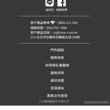
加好友
追蹤我們
客戶權益專線
：
0800-211-922
網路客服：
(02)2755-7666
客戶權益信箱：
cs@sinyi.com.tw
110 台北市信義區信義路五段100號
門市據點
服務條款
保障隱私權聲明
服務保障
網站地圖
資源網站
異業合作提案
©
信義房屋股份有限公司
20260804.b53805