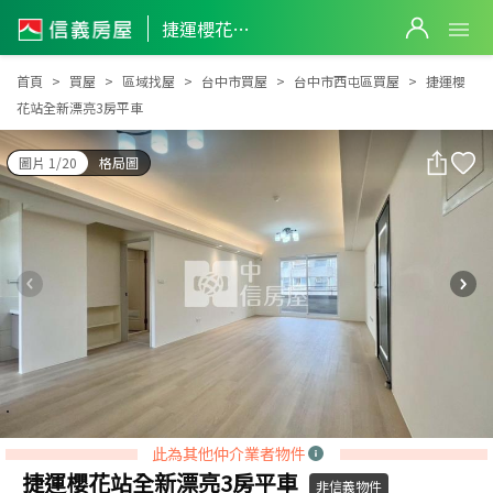
捷運櫻花站全新漂亮3房平車
捷運櫻花站全新漂亮3房平車
首頁
買屋
區域找屋
台中市買屋
台中市西屯區買屋
捷運櫻
花站全新漂亮3房平車
圖片 1/20
格局圖
此為其他仲介業者物件
捷運櫻花站全新漂亮3房平車
非信義物件