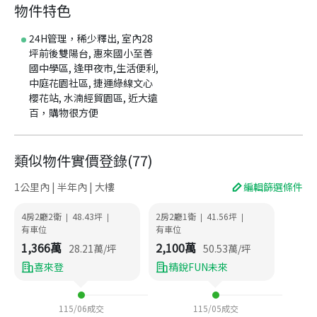
物件特色
24H管理，稀少釋出, 室內28
坪前後雙陽台, 惠來國小至善
國中學區, 逢甲夜市,生活便利,
中庭花園社區, 捷運綠線文心
櫻花站, 水湳經貿園區, 近大遠
百，購物很方便
類似物件實價登錄
(
77
)
1公里內 | 半年內 | 大樓
編輯篩選條件
4房2廳2衛
48.43
坪
2房2廳1衛
41.56
坪
|
|
|
|
有車位
有車位
1,366
萬
2,100
萬
28.21
萬/坪
50.53
萬/坪
喜來登
精銳FUN未來
115/06
成交
115/05
成交