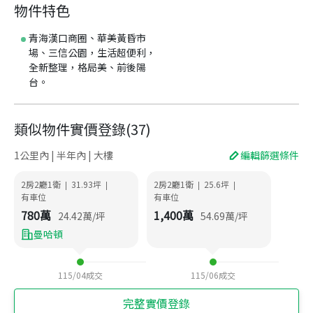
物件特色
青海漢口商圈、華美黃昏市
場、三信公園，生活超便利，
全新整理，格局美、前後陽
台。
類似物件實價登錄
(
37
)
1公里內 | 半年內 | 大樓
編輯篩選條件
2房2廳1衛
31.93
坪
2房2廳1衛
25.6
坪
|
|
|
|
有車位
有車位
780
萬
1,400
萬
24.42
萬/坪
54.69
萬/坪
曼哈頓
115/04
成交
115/06
成交
完整實價登錄