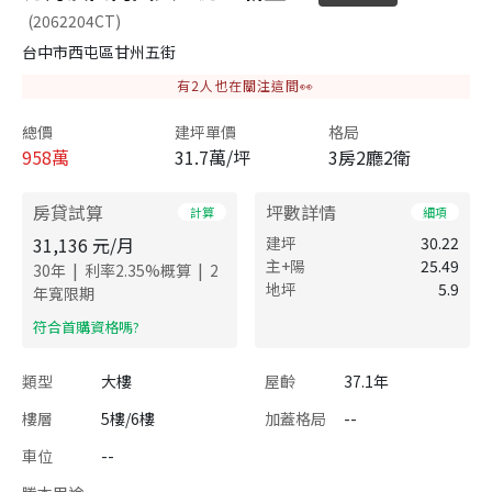
(2062204CT)
台中市西屯區甘州五街
有
2
人也在關注這間👀
總價
建坪單價
格局
958
萬
31.7萬/坪
3房2廳2衛
房貸試算
坪數詳情
計算
細項
31,136
元/月
建坪
30.22
主+陽
25.49
|
|
30
年
利率
2.35
%概算
2
地坪
5.9
年寬限期
​符合首購資格嗎?
類型
大樓
屋齡
37.1年
樓層
5樓/6樓
加蓋格局
--
車位
--