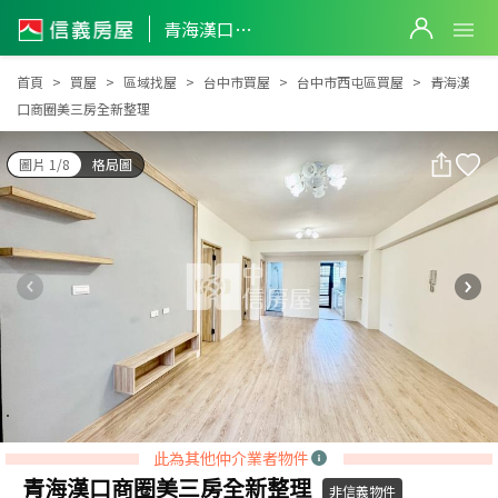
青海漢口商圈美三房全新整理
青海漢口商圈美三房全新整理
首頁
買屋
區域找屋
台中市買屋
台中市西屯區買屋
青海漢
口商圈美三房全新整理
圖片 1/8
格局圖
此為其他仲介業者物件
青海漢口商圈美三房全新整理
非信義物件