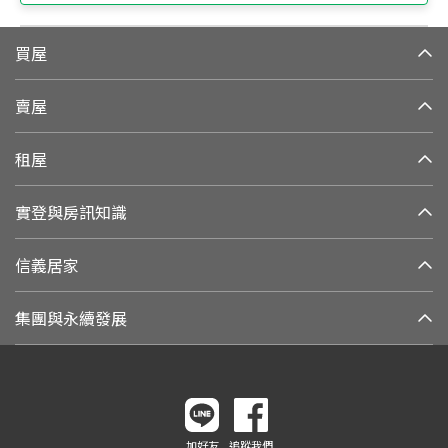
買屋
賣屋
租屋
實登與房訊知識
信義居家
集團與永續發展
加好友
追蹤我們