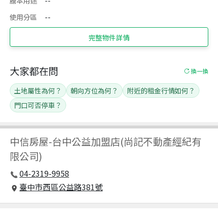
謄本用途
--
使用分區
--
完整物件詳情
大家都在問
換一換
土地屬性為何？
朝向方位為何？
附近的租金行情如何？
門口可否停車？
中信房屋
-
台中公益加盟店(尚記不動產經紀有
限公司)
04-2319-9958
臺中市西區公益路381號