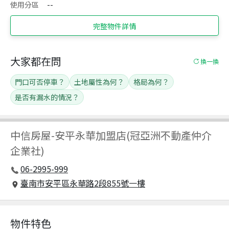
使用分區
--
完整物件詳情
大家都在問
換一換
門口可否停車？
土地屬性為何？
格局為何？
是否有漏水的情況？
中信房屋
-
安平永華加盟店(冠亞洲不動產仲介
企業社)
06-2995-999
臺南市安平區永華路2段855號一樓
物件特色