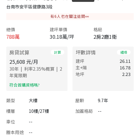
台南市安平區健康路3段
有
6
人也在關注這間👀
總價
建坪單價
格局
788
萬
30.18萬/坪
2房2廳1衛
房貸試算
坪數詳情
計算
細項
25,608
元/月
建坪
26.11
主+陽
16.78
|
|
30
年
利率
2.35
%概算
2
地坪
2.23
年寬限期
​符合首購資格嗎?
類型
大樓
屋齡
9.7年
樓層
10樓/27樓
加蓋格局
--
車位
--
謄本用途
--