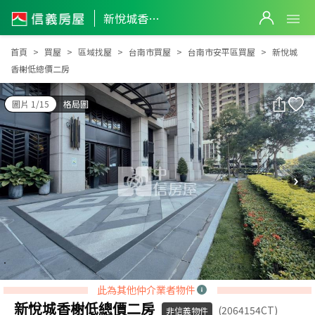
新悅城香榭低總價二房
新悅城香榭低總價二房
首頁
買屋
區域找屋
台南市買屋
台南市安平區買屋
新悅城
香榭低總價二房
圖片 1/15
格局圖
此為其他仲介業者物件
新悅城香榭低總價二房
(2064154CT)
非信義物件