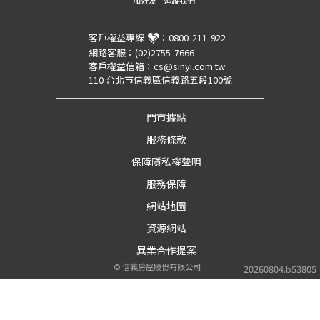
加好友
追蹤我們
客戶權益專線
：
0800-211-922
網路客服：
(02)2755-7666
客戶權益信箱：
cs@sinyi.com.tw
110 台北市信義區信義路五段100號
門市據點
服務條款
保障隱私權聲明
服務保障
網站地圖
資源網站
異業合作提案
©
信義房屋股份有限公司
20260804.b53805