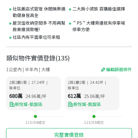
社區飯店式管理 休閒娛樂運
二大房小資族 首購最佳選擇
動健身皆具全
屋況佳收納空間多 不用再幫
＂PS＂大樓旁邊就有停車場
房東繳貸款喔!
停車方便
社區內有平面車位可承租
類似物件實價登錄
(
135
)
1公里內 | 半年內 | 大樓
編輯篩選條件
2房2廳1衛
27.24
坪
2房1廳2衛
24.42
坪
|
|
|
|
無車位
無車位
680
萬
612
萬
24.96
萬/坪
25.06
萬/坪
新悅城-凱旋區
新悅城-凱旋區
115/04
成交
115/03
成交
完整實價登錄