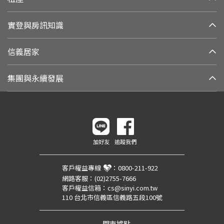
實登與房訊知識
信義居家
集團與永續發展
加好友
追蹤我們
客戶權益專線
：
0800-211-922
網路客服：
(02)2755-7666
客戶權益信箱：
cs@sinyi.com.tw
110 台北市信義區信義路五段100號
門市據點