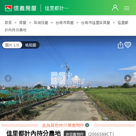
佳里都計內持分農地
佳里都計內持分農地
首頁
買屋
區域找屋
台南市買屋
台南市佳里區買屋
佳里都
計內持分農地
圖片 1/8
格局圖
此為其他仲介業者物件
佳里都計內持分農地
(2066588CT)
非信義物件