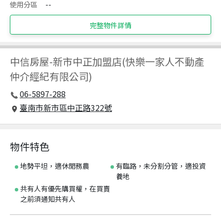
使用分區
--
完整物件詳情
中信房屋
-
新市中正加盟店(快樂一家人不動產
仲介經紀有限公司)
06-5897-288
臺南市新市區中正路322號
物件特色
地勢平坦，適休閒務農
有臨路，未分割分管，適投資
養地
共有人有優先購買權，在買賣
之前須通知共有人