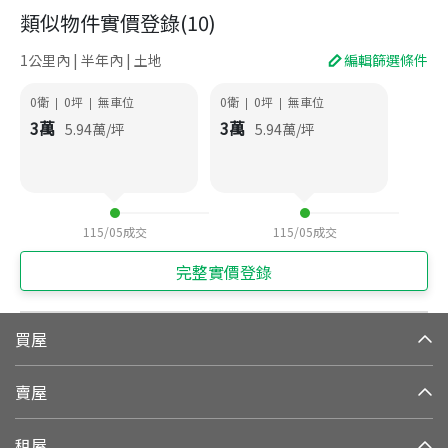
類似物件實價登錄
(
10
)
1公里內 | 半年內 | 土地
編輯篩選條件
0衛
0
坪
無車位
0衛
0
坪
無車位
|
|
|
|
3
萬
3
萬
5.94
萬/坪
5.94
萬/坪
115/05
成交
115/05
成交
完整實價登錄
買屋
賣屋
租屋