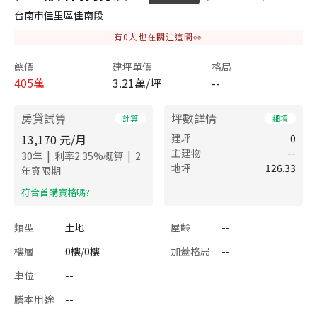
台南市佳里區佳南段
有
0
人也在關注這間👀
總價
建坪單價
格局
405
萬
3.21萬/坪
--
房貸試算
坪數詳情
計算
細項
13,170
元/月
建坪
0
主建物
--
|
|
30
年
利率
2.35
%概算
2
地坪
126.33
年寬限期
​符合首購資格嗎?
類型
土地
屋齡
--
樓層
0樓/0樓
加蓋格局
--
車位
--
謄本用途
--