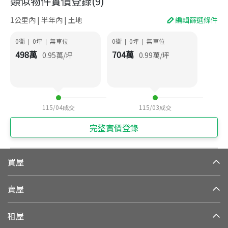
類似物件實價登錄
(
9
)
1公里內 | 半年內 | 土地
編輯篩選條件
0衛
0
坪
無車位
0衛
0
坪
無車位
|
|
|
|
498
萬
704
萬
0.95
萬/坪
0.99
萬/坪
115/04
成交
115/03
成交
完整實價登錄
買屋
賣屋
租屋