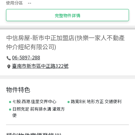
使用分區
--
完整物件詳情
中信房屋
-
新市中正加盟店(快樂一家人不動產
仲介經紀有限公司)
06-5897-288
臺南市新市區中正路322號
物件特色
七股.西港.佳里交界中心
路寬8米 地形方正 交通便利
日照充足 前有排水溝 灌溉方
便