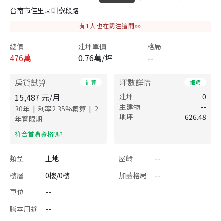
台南市佳里區蚶寮段路
有
1
人也在關注這間👀
總價
建坪單價
格局
476
萬
0.76萬/坪
--
房貸試算
坪數詳情
計算
細項
15,487
元/月
建坪
0
主建物
--
|
|
30
年
利率
2.35
%概算
2
地坪
626.48
年寬限期
​符合首購資格嗎?
類型
土地
屋齡
--
樓層
0樓/0樓
加蓋格局
--
車位
--
謄本用途
--