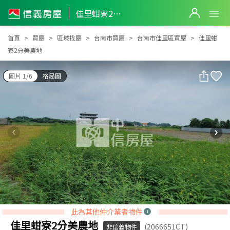
佳里蚶寮2分美農地
佳里蚶寮2分美農地
首頁
買屋
區域找屋
台南市買屋
台南市佳里區買屋
佳里蚶
寮2分美農地
圖片 1/6
格局圖
此為其他仲介業者物件
佳里蚶寮2分美農地
(2066651CT)
非信義物件