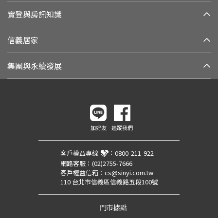
實登與房訊知識
信義居家
集團與永續發展
加好友
追蹤我們
客戶權益專線
：
0800-211-922
網路客服：
(02)2755-7666
客戶權益信箱：
cs@sinyi.com.tw
110 台北市信義區信義路五段100號
門市據點