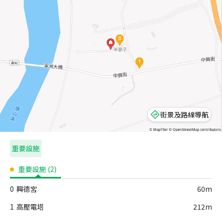
街景及路線導航
重要設施
重要設施
(
2
)
0
興德宮
60m
1
高壓電塔
212m