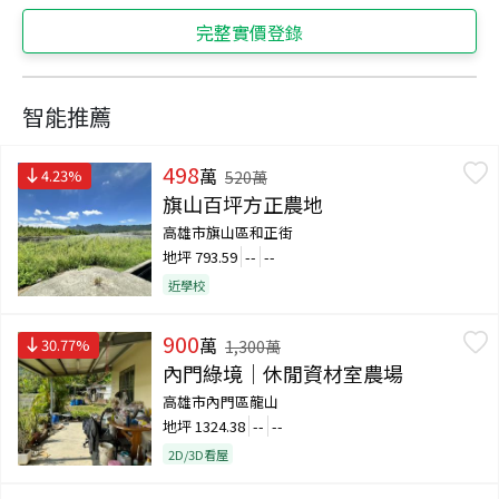
完整實價登錄
智能推薦
498
萬
4.23
%
520
萬
旗山百坪方正農地
高雄市旗山區和正街
地坪
793.59
--
--
近學校
900
萬
30.77
%
1,300
萬
內門綠境｜休閒資材室農場
高雄市內門區龍山
地坪
1324.38
--
--
2D/3D看屋