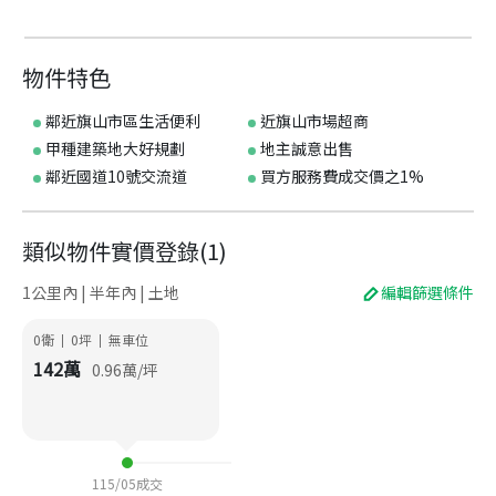
物件特色
鄰近旗山市區生活便利
近旗山市場超商
甲種建築地大好規劃
地主誠意出售
鄰近國道10號交流道
買方服務費成交價之1%
類似物件實價登錄
(
1
)
1公里內 | 半年內 | 土地
編輯篩選條件
0衛
0
坪
無車位
|
|
142
萬
0.96
萬/坪
115/05
成交