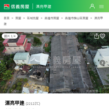
漂亮甲建
漂亮甲建
首頁
買屋
區域找屋
高雄市買屋
高雄市旗山區買屋
漂亮甲
建
圖片 1/4
漂亮甲建
(2212ZC)