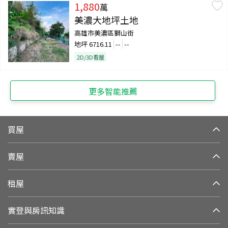
1,880
萬
美濃大地坪土地
高雄市美濃區獅山街
地坪
6716.11
--
--
2D/3D看屋
更多智能推薦
買屋
賣屋
租屋
實登與房訊知識