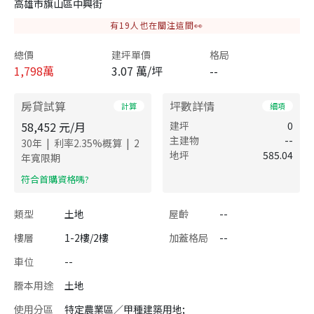
高雄市旗山區中興街
有
19
人也在關注這間👀
總價
建坪單價
格局
1,798
萬
3.07 萬/坪
--
房貸試算
坪數詳情
計算
細項
58,452
元/月
建坪
0
主建物
--
|
|
30
年
利率
2.35
%概算
2
地坪
585.04
年寬限期
​符合首購資格嗎?
類型
土地
屋齡
--
樓層
1-2樓/2樓
加蓋格局
--
車位
--
謄本用途
土地
使用分區
特定農業區／甲種建築用地;