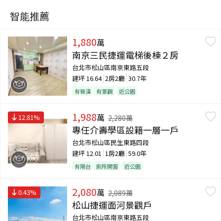
智能推薦
1,880
萬
南京三民捷運電梯後棟２房
台北市松山區南京東路五段
建坪
16.64
2房2廳
30.7年
有裝潢
有景觀
近公園
1,988
萬
12.81
%
2,280
萬
專任介壽學區設籍一層一戶
台北市松山區民生東路四段
建坪
12.01
1房2廳
59.0年
有陽台
廁所開窗
近公園
2,080
萬
0.43
%
2,089
萬
松山捷運面河景觀戶
台北市松山區南京東路五段