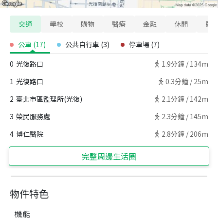
交通
學校
購物
醫療
金融
休閒
寵
公車
(
17
)
公共自行車
(
3
)
停車場
(
7
)
0
光復路口
1.9
分鐘 /
134m
1
光復路口
0.3
分鐘 /
25m
2
臺北市區監理所(光復)
2.1
分鐘 /
142m
3
榮民服務處
2.3
分鐘 /
145m
4
博仁醫院
2.8
分鐘 /
206m
完整周邊生活圈
物件特色
機能