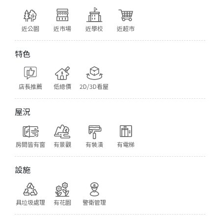
近公園
近市場
近學校
近超市
特色
店長推薦
低總價
2D/3D看屋
屋況
房間皆有窗
有景觀
有裝潢
有電梯
設施
具垃圾處理
有花園
警衛管理