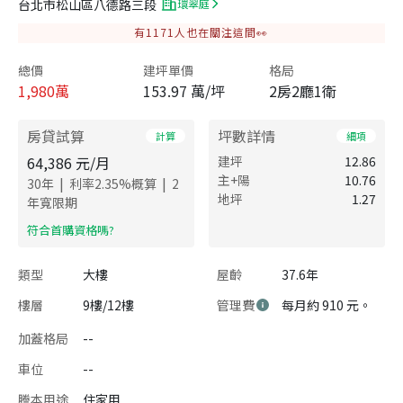
台北市松山區八德路三段
環翠庭
有
1171
人也在關注這間👀
總價
建坪單價
格局
1,980
萬
153.97 萬/坪
2房2廳1衛
房貸試算
坪數詳情
計算
細項
64,386
元/月
建坪
12.86
主+陽
10.76
|
|
30
年
利率
2.35
%概算
2
地坪
1.27
年寬限期
​符合首購資格嗎?
類型
大樓
屋齡
37.6年
樓層
9樓/12樓
管理費
每月約 910 元。
加蓋格局
--
車位
--
謄本用途
住家用