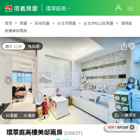
環翠庭高樓美邸兩房
環翠庭高樓美邸兩房
首頁
買屋
區域找屋
台北市買屋
台北市松山區買屋
環翠庭
高樓美邸兩房
圖片 1/20
格局圖
一鍵清空
3D看屋
AI 講房
NEW！
清爽空間
環翠庭高樓美邸兩房
(2390ZF)