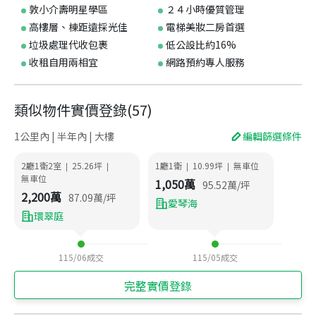
敦小介壽明星學區
２４小時優質管理
高樓層、棟距遠採光佳
電梯美妝二房首選
垃圾處理代收包裹
低公設比約16%
收租自用兩相宜
網路預約專人服務
類似物件實價登錄
(
57
)
1公里內 | 半年內 | 大樓
編輯篩選條件
2廳1衛2室
25.26
坪
1廳1衛
10.99
坪
無車位
|
|
|
|
無車位
1,050
萬
95.52
萬/坪
2,200
萬
87.09
萬/坪
愛琴海
環翠庭
115/06
成交
115/05
成交
完整實價登錄