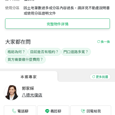
使用分區
因土地筆數過多或分區內容過長，請詳見不動產說明書
或使用分區證明文件
完整物件詳情
大家都在問
換一換
格局為何？
目前是否有租約？
門口道路多寬？
買方需要繳什麼費用？
本案專家
更多挑選
郭家綵
八德光復店
電話聊
回電給我
義起聊