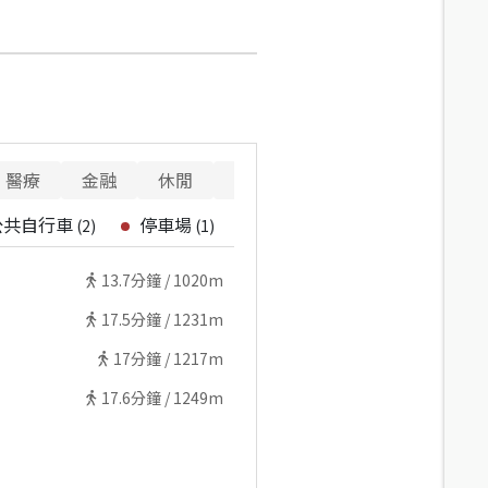
醫療
金融
休閒
寵物
公共自行車
停車場
(
2
)
(
1
)
13.7
分鐘 /
1020m
17.5
分鐘 /
1231m
17
分鐘 /
1217m
17.6
分鐘 /
1249m