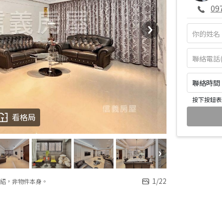
09
聯絡時間：皆
按下按鈕表
看格局
1
/
22
紹，非物件本身。