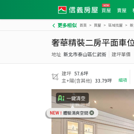
買屋
賣屋
更多相似
首頁
買屋
區域找屋
新
奢華精裝二房平面車
地址
新北市泰山區仁武街
建坪單價
建坪
57.6坪
主+陽(含其他)
33.79坪
細項
一鍵清空
NEW！
體驗清爽空間