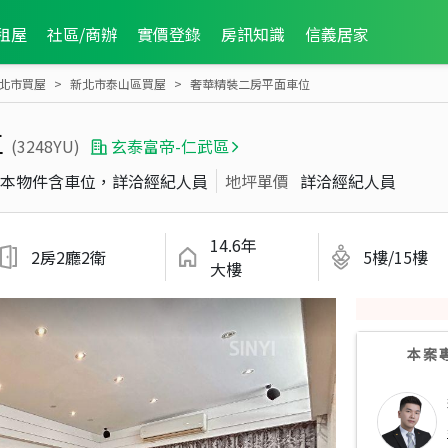
租屋
社區/商辦
實價登錄
房訊知識
信義居家
北市買屋
新北市泰山區買屋
奢華精裝二房平面車位
位
(3248YU)
玄泰富帝-仁武區
本物件含車位，詳洽經紀人員
地坪單價
詳洽經紀人員
14.6年
2房2廳2衛
5樓/15樓
大樓
本案