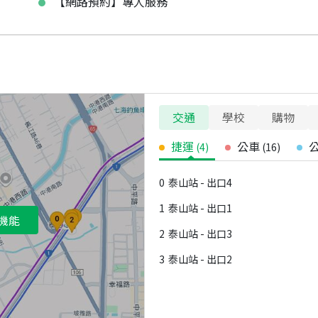
【網路預約】專人服務
交通
學校
購物
捷運
公車
(
4
)
(
16
)
0
泰山站 - 出口4
1
泰山站 - 出口1
機能
2
泰山站 - 出口3
3
泰山站 - 出口2