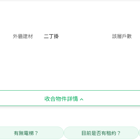
外牆建材
二丁掛
該層戶數
收合物件詳情
有無電梯？
目前是否有租約？