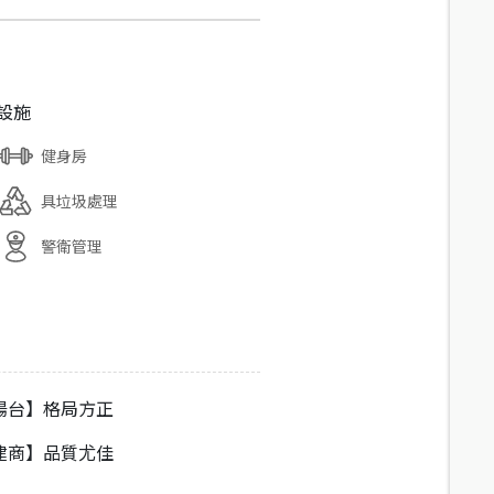
設施
健身房
具垃圾處理
警衛管理
陽台】格局方正
建商】品質尤佳