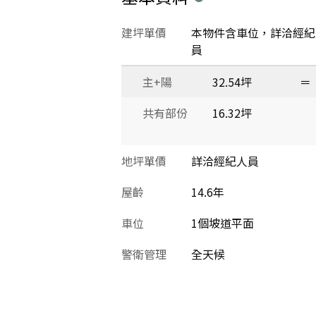
建坪單價
本物件含車位，詳洽經紀
員
主+陽
32.54坪
＝
共有部份
16.32坪
地坪單價
詳洽經紀人員
屋齡
14.6年
車位
1個坡道平面
警衛管理
全天候