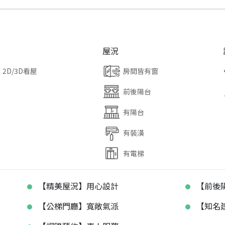
屋況
2D/3D看屋
房間皆有窗
前後陽台
有陽台
有裝潢
有電梯
【精美屋況】用心設計
【前後
【公梯門廳】寬敞氣派
【知名