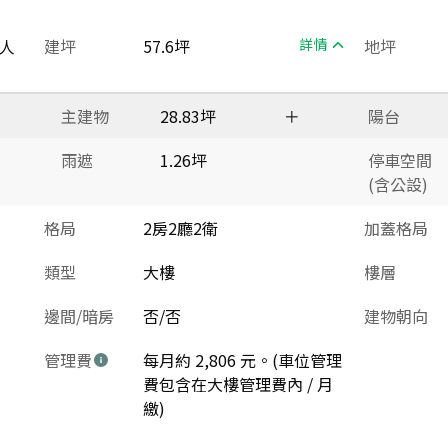
人
建坪
57.6坪
詳情
地坪
主建物
28.83坪
＋
陽台
雨遮
1.26坪
停車空間
(含公設)
格局
2房2廳2衛
加蓋格局
類型
大樓
樓層
邊間/暗房
否/否
建物朝向
管理費
每月約 2,806 元。(車位管理
費包含在大樓管理費內 / 月
繳)