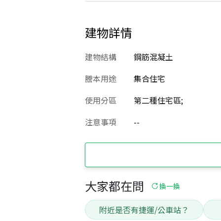
建物詳情
建物結構
鋼筋混凝土
謄本用途
集合住宅
使用分區
第二種住宅區;
注意事項
--
大家都在問
換一換
附近是否有捷運/公車站？