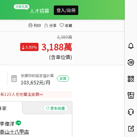
奢華精裝二房平面車位
人才招募
登入/註冊
列印
分享
收藏
3,389萬
3,188
萬
5.93%
(含車位價)
依據你的設定值計算
試算
103,652
元/月
有
125
人也在關注這間👀
專家
更多挑選
李偉洋
泰山十八甲店