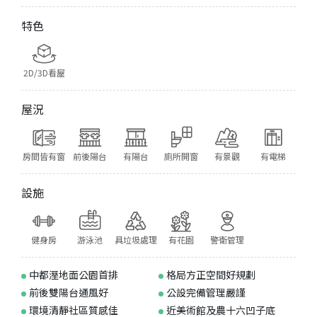
特色
2D/3D看屋
屋況
房間皆有窗
前後陽台
有陽台
廁所開窗
有景觀
有電梯
設施
健身房
游泳池
具垃圾處理
有花園
警衛管理
中都溼地面公園首排
格局方正空間好規劃
前後雙陽台通風好
公設完備管理嚴謹
環境清靜社區質感佳
近美術館及農十六凹子底