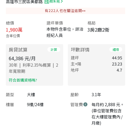
高雄市三民區美都路
樹禾苑
有
222
人也在關注這間👀
總價
建坪單價
格局
1,980
萬
本物件含車位，詳洽
3房2廳2衛
經紀人員
含車位價
房貸試算
坪數詳情
計算
細項
64,386
元/月
建坪
44.95
主+陽
23.23
|
|
30
年
利率
2.35
%概算
2
地坪
4.7
年寬限期
​符合首購資格嗎?
類型
大樓
屋齡
3.1年
樓層
9樓/24樓
管理費
每月約 2,888 元。
(車位管理費包含
在大樓管理費內 /
月繳)