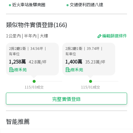
近火車站後驛商圈
交通便利四通八達
類似物件實價登錄
(
166
)
1公里內 | 半年內 | 大樓
編輯篩選條件
2房2廳1衛
34.56
坪
2房2廳1衛
39.74
坪
|
|
|
|
有車位
有車位
1,258
萬
1,400
萬
42.8
萬/坪
35.23
萬/坪
樹禾苑
樹禾苑
115/03
成交
115/01
成交
完整實價登錄
智能推薦