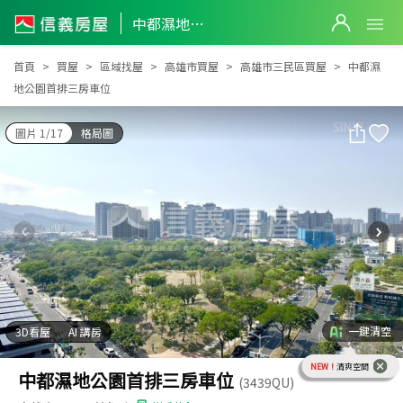
中都濕地公園首排三房車位
中都濕地公園首排三房車位
首頁
買屋
區域找屋
高雄市買屋
高雄市三民區買屋
中都濕
地公園首排三房車位
圖片 1/17
格局圖
一鍵清空
3D看屋
AI 講房
NEW！
清爽空間
中都濕地公園首排三房車位
(3439QU)