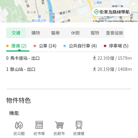
街景及路線導航
交通
購物
醫療
休閒
寵物
重要設施
捷運
(
2
)
公車
(
14
)
公共自行車
(
4
)
停車場
(
5
)
0
馬卡道站 - 出口
22.3
分鐘 /
1579m
1
鼓山站 - 出口
20.1
分鐘 /
1408m
物件特色
機能
近公園
近市場
近超市
近捷運