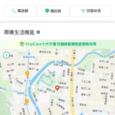
電話聊
回電給我
義起聊
周邊生活機能
SinyiCare十大守護 信義房屋購售屋服務保障