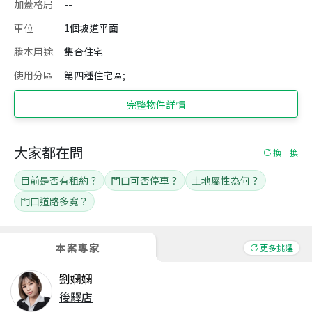
加蓋格局
--
車位
1個坡道平面
謄本用途
集合住宅
使用分區
第四種住宅區;
完整物件詳情
大家都在問
換一換
目前是否有租約？
門口可否停車？
土地屬性為何？
門口道路多寬？
本案專家
更多挑選
劉嫻嫻
後驛店