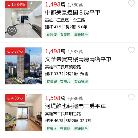
1,498
萬
15.84
%
1,780
萬
中都美景邊間３房平車
高雄市三民區十全三路
建坪
43.5
3房2廳
5.0年
有裝潢
有景觀
前後陽台
1,498
萬
5.37
%
1,583
萬
文華帝寶高樓兩房兩衛平車
高雄市三民區凱歌路
建坪
33.72
2房1廳
預售
有景觀
有陽台
警衛管理
1,598
萬
4.88
%
1,680
萬
河堤維也納邊間三房平車
高雄市三民區明哲路
建坪
46.75
3房2廳
32.7年
有裝潢
有景觀
前後陽台