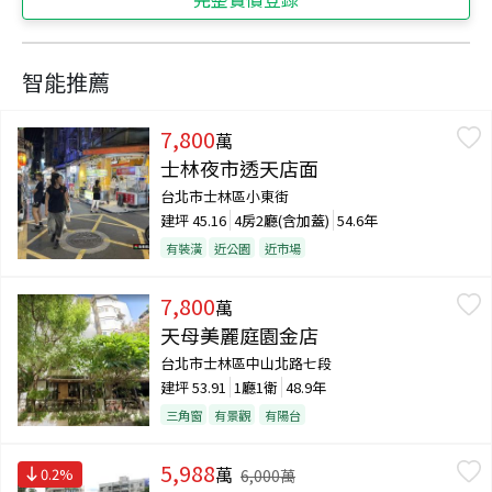
智能推薦
7,800
萬
士林夜市透天店面
台北市士林區小東街
建坪
45.16
4房2廳(含加蓋)
54.6年
有裝潢
近公園
近市場
7,800
萬
天母美麗庭園金店
台北市士林區中山北路七段
建坪
53.91
1廳1衛
48.9年
三角窗
有景觀
有陽台
5,988
萬
0.2
%
6,000
萬