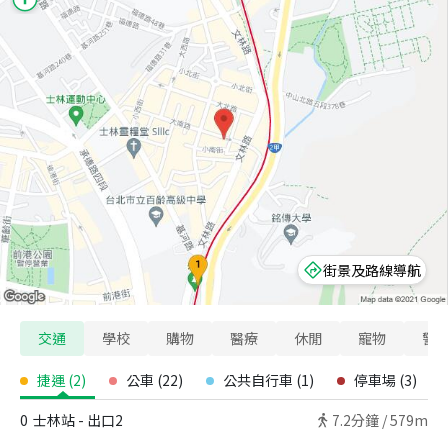
街景及路線導航
交通
學校
購物
醫療
休閒
寵物
警
捷運
(
2
)
公車
(
22
)
公共自行車
(
1
)
停車場
(
3
)
0
士林站 - 出口2
7.2
分鐘 /
579m