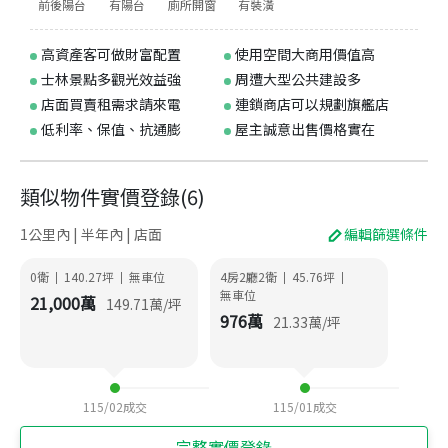
前後陽台
有陽台
廁所開窗
有裝潢
高資產客可做財富配置
使用空間大商用價值高
士林景點多觀光效益強
周遭大型公共建設多
店面買賣租需求請來電
連鎖商店可以規劃旗艦店
低利率、保值、抗通膨
屋主誠意出售價格實在
類似物件實價登錄
(
6
)
1公里內 | 半年內 | 店面
編輯篩選條件
0衛
140.27
坪
無車位
4房2廳2衛
45.76
坪
|
|
|
|
無車位
21,000
萬
149.71
萬/坪
976
萬
21.33
萬/坪
115/02
成交
115/01
成交
完整實價登錄