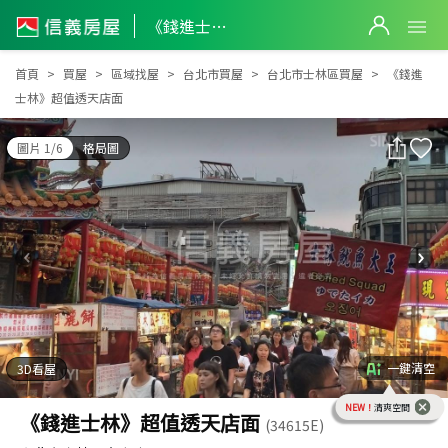
《錢進士林》超值透天店面
《錢進士林》超值透天店面
首頁
買屋
區域找屋
台北市買屋
台北市士林區買屋
《錢進
士林》超值透天店面
圖片 1/6
格局圖
一鍵清空
3D看屋
NEW！
清爽空間
《錢進士林》超值透天店面
(34615E)