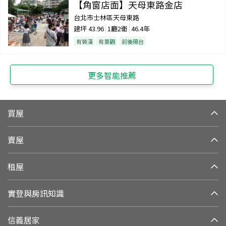
【角窗店面】天母東路金店
台北市士林區天母東路
建坪
43.96
1廳2衛
46.4年
有裝潢
有景觀
前後陽台
更多智能推薦
買屋
賣屋
租屋
實登與房訊知識
信義居家