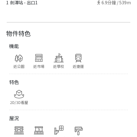
1
劍潭站 - 出口1
6.9
分鐘 /
539m
物件特色
機能
近公園
近市場
近學校
近捷運
特色
2D/3D看屋
屋況