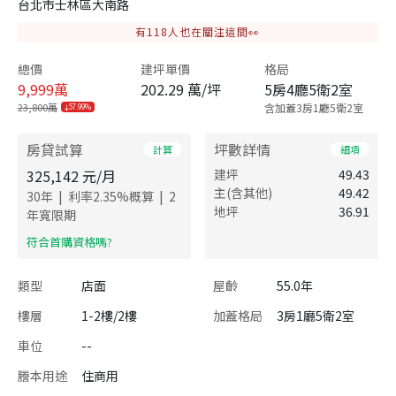
台北市士林區大南路
有
118
人也在關注這間👀
總價
建坪單價
格局
9,999
萬
202.29 萬/坪
5房4廳5衛2室
23,800萬
含加蓋3房1廳5衛2室
57.99%
房貸試算
坪數詳情
計算
細項
325,142
元/月
建坪
49.43
主(含其他)
49.42
|
|
30
年
利率
2.35
%概算
2
地坪
36.91
年寬限期
​符合首購資格嗎?
類型
店面
屋齡
55.0年
樓層
1-2樓/2樓
加蓋格局
3房1廳5衛2室
車位
--
謄本用途
住商用