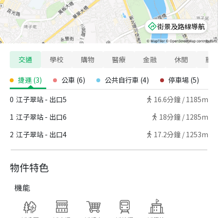
街景及路線導航
交通
學校
購物
醫療
金融
休閒
寵
捷運
(
3
)
公車
(
6
)
公共自行車
(
4
)
停車場
(
5
)
0
江子翠站 - 出口5
16.6
分鐘 /
1185m
1
江子翠站 - 出口6
18
分鐘 /
1285m
2
江子翠站 - 出口4
17.2
分鐘 /
1253m
物件特色
機能