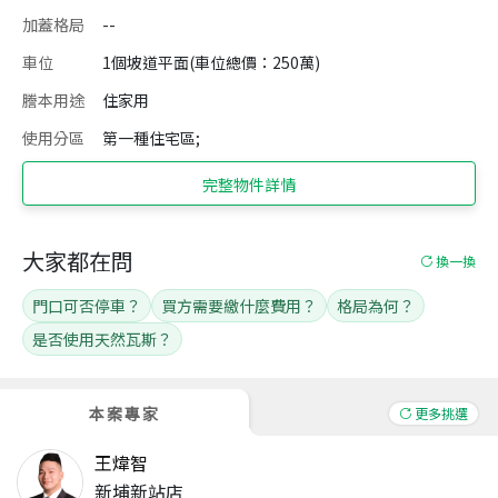
加蓋格局
--
車位
1個坡道平面(車位總價：250萬)
謄本用途
住家用
使用分區
第一種住宅區;
完整物件詳情
大家都在問
換一換
門口可否停車？
買方需要繳什麼費用？
格局為何？
是否使用天然瓦斯？
本案專家
更多挑選
王煒智
新埔新站店