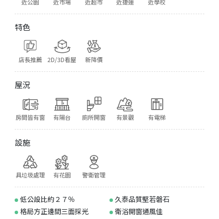
近公園
近市場
近超市
近捷運
近學校
特色
店長推薦
2D/3D看屋
新降價
屋況
房間皆有窗
有陽台
廁所開窗
有景觀
有電梯
設施
具垃圾處理
有花園
警衛管理
低公設比約２７％
久泰品質堅若磐石
格局方正邊間三面採光
衛浴開窗通風佳