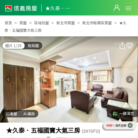
★久泰．五福國寶大氣三房
★久泰．五福國寶大氣三房
首頁
買屋
區域找屋
新北市買屋
新北市板橋區買屋
★久
泰．五福國寶大氣三房
圖片 1/20
格局圖
一鍵清空
3D看屋
AI 講房
NEW！
清爽空間
★久泰．五福國寶大氣三房
(3970FU)