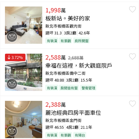
1,998
萬
板新站。美好的家
新北市板橋區觀光街
建坪
31.3
3房2廳
42.6年
有裝潢
有景觀
廁所開窗
2,588
萬
3.72
%
2,688
萬
幸福在這裡，新大觀庭院戶
新北市板橋區僑中二街
建坪
48.88
3房2廳
15.5年
有裝潢
房間皆有窗
警衛管理
2,388
萬
麗池經典四房平面車位
新北市板橋區金門街
建坪
46.55
4房2廳
21.1年
有裝潢
有景觀
有陽台