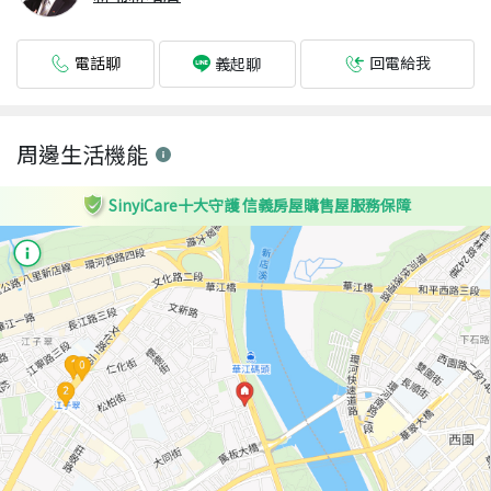
電話聊
回電給我
義起聊
周邊生活機能
SinyiCare十大守護 信義房屋購售屋服務保障