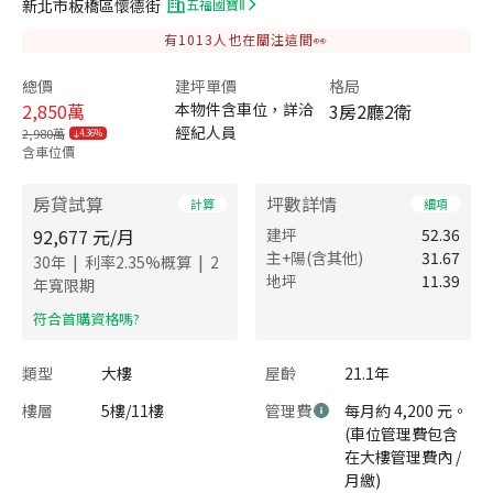
新北市板橋區懷德街
五福國寶Ⅱ
有
1013
人也在關注這間👀
總價
建坪單價
格局
2,850
萬
本物件含車位，詳洽
3房2廳2衛
經紀人員
2,980萬
4.36%
含車位價
房貸試算
坪數詳情
計算
細項
92,677
元/月
建坪
52.36
主+陽(含其他)
31.67
|
|
30
年
利率
2.35
%概算
2
地坪
11.39
年寬限期
​符合首購資格嗎?
類型
大樓
屋齡
21.1年
樓層
5樓/11樓
管理費
每月約 4,200 元。
(車位管理費包含
在大樓管理費內 /
月繳)