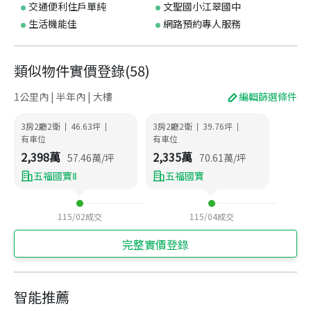
交通便利住戶單純
文聖國小江翠國中
生活機能佳
網路預約專人服務
類似物件實價登錄
(
58
)
1公里內 | 半年內 | 大樓
編輯篩選條件
3房2廳2衛
46.63
坪
3房2廳2衛
39.76
坪
|
|
|
|
有車位
有車位
2,398
萬
2,335
萬
57.46
萬/坪
70.61
萬/坪
五福國寶Ⅱ
五福國寶
115/02
成交
115/04
成交
完整實價登錄
智能推薦