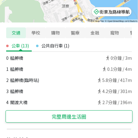
街景及路線導航
交通
學校
購物
醫療
金融
寵物
警
公車
(
13
)
公共自行車
(
1
)
0
艋舺橋
0
分鐘 /
3m
1
艋舺橋
0.1
分鐘 /
4m
2
艋舺橋(臨時站)
5.8
分鐘 /
417m
3
艋舺橋
4.2
分鐘 /
301m
4
關渡大橋
2.7
分鐘 /
196m
完整周邊生活圈