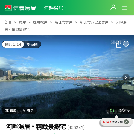
河畔湯居。精緻景觀宅
河畔湯居。精緻景觀宅
首頁
買屋
區域找屋
新北市買屋
新北市八里區買屋
河畔湯
居。精緻景觀宅
圖片 1/14
格局圖
一鍵清空
3D看屋
AI 講房
NEW！
清爽空間
河畔湯居。精緻景觀宅
(4562ZY)