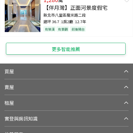
【伴月灣】正面河景度假宅
新北市八里區龍米路二段
建坪
36.7
1房2廳
12.7年
有裝潢
有景觀
前後陽台
更多智能推薦
買屋
賣屋
租屋
實登與房訊知識