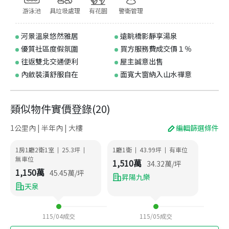
游泳池
具垃圾處理
有花園
警衛管理
河景溫泉悠然雅居
遠眺橋影靜享湯泉
優質社區度假氛圍
買方服務費成交價１％
往返雙北交通便利
屋主誠意出售
內斂裝潢舒服自在
面寬大窗納入山水禪意
類似物件實價登錄
(
20
)
1公里內 | 半年內 | 大樓
編輯篩選條件
1房1廳2衛1室
25.3
坪
1廳1衛
43.99
坪
有車位
|
|
|
|
無車位
1,510
萬
34.32
萬/坪
1,150
萬
45.45
萬/坪
昇陽九樂
天泉
115/04
成交
115/05
成交