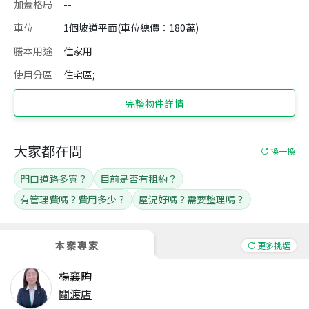
加蓋格局
--
車位
1個坡道平面(車位總價：180萬)
謄本用途
住家用
使用分區
住宅區;
完整物件詳情
大家都在問
換一換
門口道路多寬？
目前是否有租約？
有管理費嗎？費用多少？
屋況好嗎？需要整理嗎？
本案專家
更多挑選
楊襄畇
關渡店