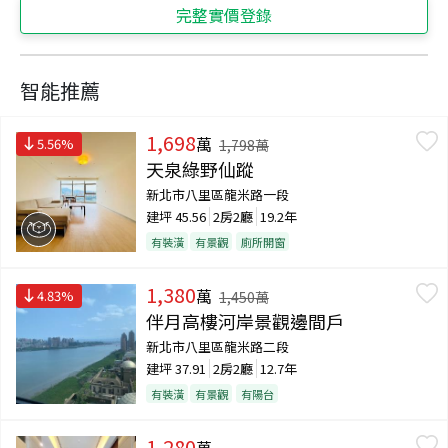
完整實價登錄
智能推薦
1,698
萬
5.56
%
1,798
萬
天泉綠野仙蹤
新北市八里區龍米路一段
建坪
45.56
2房2廳
19.2年
有裝潢
有景觀
廁所開窗
1,380
萬
4.83
%
1,450
萬
伴月高樓河岸景觀邊間戶
新北市八里區龍米路二段
建坪
37.91
2房2廳
12.7年
有裝潢
有景觀
有陽台
1,280
萬