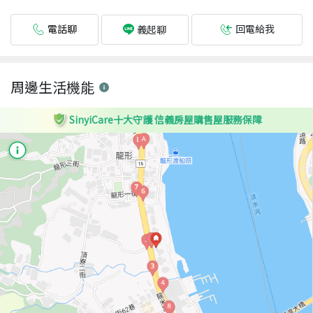
電話聊
回電給我
義起聊
周邊生活機能
SinyiCare十大守護 信義房屋購售屋服務保障