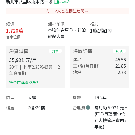
新北市八里區龍米路一段
天泉
有
102
人也在關注這間👀
總價
建坪單價
格局
1,720
萬
本物件含車位，詳洽
1廳1衛1室
經紀人員
含車位價
房貸試算
坪數詳情
計算
細項
55,931
元/月
建坪
45.56
主+陽(含其他)
21.85
|
|
30
年
利率
2.35
%概算
2
地坪
2.73
年寬限期
​符合首購資格嗎?
類型
大樓
屋齡
19.2年
樓層
7樓/29樓
管理費
每月約 5,021 元。
(車位管理費包含
在大樓管理費內 /
年繳)