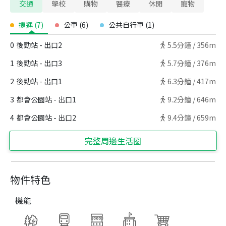
交通
學校
購物
醫療
休閒
寵物
捷運
(
7
)
公車
(
6
)
公共自行車
(
1
)
0
後勁站 - 出口2
5.5
分鐘 /
356m
1
後勁站 - 出口3
5.7
分鐘 /
376m
2
後勁站 - 出口1
6.3
分鐘 /
417m
3
都會公園站 - 出口1
9.2
分鐘 /
646m
4
都會公園站 - 出口2
9.4
分鐘 /
659m
完整周邊生活圈
物件特色
機能