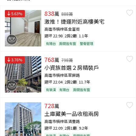
838
萬
5.63
%
888
萬
激推！捷運附近高樓美宅
高雄市楠梓區金富街
建坪
22.98
2房2廳
1.1年
有陽台
房間皆有窗
警衛管理
768
萬
3.76
%
798
萬
小資族首選２房精裝戶
高雄市楠梓區翠屏路
建坪
22.04
2房2廳
11.7年
有裝潢
有陽台
房間皆有窗
728
萬
土庫藏美一品收租兩房
高雄市楠梓區清豐路
建坪
22.09
2房1廳
9.2年
有裝潢
有陽台
房間皆有窗