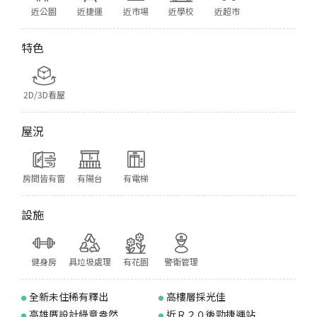
近公園
近捷運
近市場
近學校
近超市
特色
2D/3D看屋
屋況
房間皆有窗
有陽台
有電梯
設施
健身房
具垃圾處理
有花園
警衛管理
全新未住稀有釋出
高樓層採光佳
高雄厝設計綠意盎然
近Ｒ２０後勁捷運站