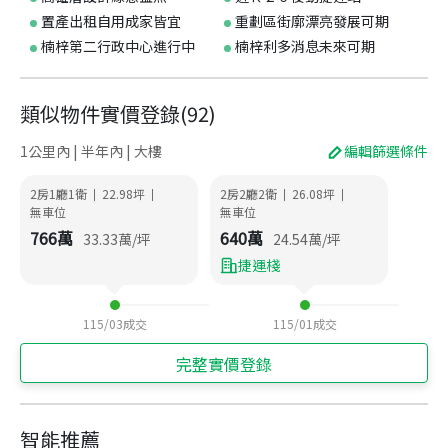
置產出租自用成家皆宜
重劃區街廓漂亮發展可期
楠梓第二行政中心進行中
楠梓利多消息未來可期
類似物件實價登錄
(
92
)
1公里內 | 半年內 | 大樓
編輯篩選條件
2房1廳1衛
22.98
坪
2房2廳2衛
26.08
坪
|
|
|
|
無車位
無車位
766
萬
640
萬
33.33
萬/坪
24.54
萬/坪
捷運棧
115/03
成交
115/01
成交
完整實價登錄
智能推薦