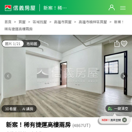
新案！稀有捷運高樓兩房
新案！稀有捷運高樓兩房
首頁
買屋
區域找屋
高雄市買屋
高雄市楠梓區買屋
新案！
稀有捷運高樓兩房
圖片 1/21
格局圖
一鍵清空
3D看屋
AI 講房
NEW！
清爽空間
新案！稀有捷運高樓兩房
(4867UT)