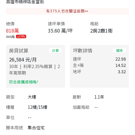
高雄市楠梓區金富街
有
375
人也在關注這間👀
總價
建坪單價
格局
818
萬
35.60 萬/坪
2房2廳1衛
868萬
5.76%
房貸試算
坪數詳情
計算
細項
26,584
元/月
建坪
22.98
主+陽
14.52
|
|
30
年
利率
2.35
%概算
2
地坪
3.32
年寬限期
​符合首購資格嗎?
類型
大樓
屋齡
1.1年
樓層
12樓/15樓
加蓋格局
--
車位
--
謄本用途
集合住宅