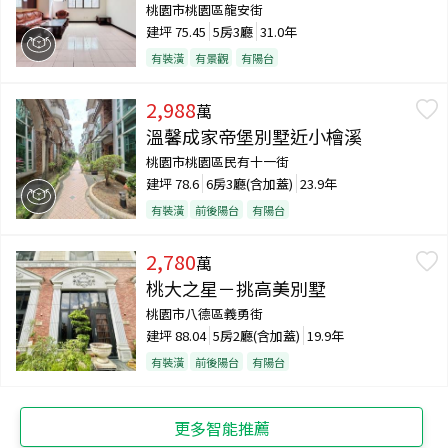
桃園市桃園區龍安街
建坪
75.45
5房3廳
31.0年
有裝潢
有景觀
有陽台
2,988
萬
溫馨成家帝堡別墅近小檜溪
桃園市桃園區民有十一街
建坪
78.6
6房3廳(含加蓋)
23.9年
有裝潢
前後陽台
有陽台
2,780
萬
桃大之星－挑高美別墅
桃園市八德區義勇街
建坪
88.04
5房2廳(含加蓋)
19.9年
有裝潢
前後陽台
有陽台
更多智能推薦