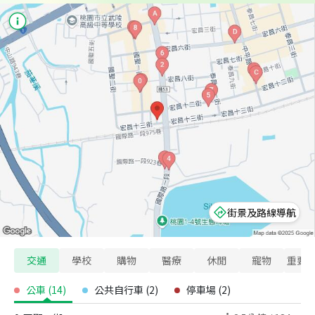
街景及路線導航
交通
學校
購物
醫療
休閒
寵物
重要
公車
(
14
)
公共自行車
(
2
)
停車場
(
2
)