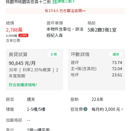
桃園市桃園區宏昌十二街
康橋三期
有
254
人也在關注這間👀
總價
建坪單價
格局
2,788
萬
本物件含車位，詳洽
5房2廳3衛1室
經紀人員
2,900萬
3.86%
含車位價
房貸試算
坪數詳情
計算
細項
90,645
元/月
建坪
73.74
主+陽(含其他)
72.04
|
|
30
年
利率
2.35
%概算
2
地坪
23.61
年寬限期
​符合首購資格嗎?
類型
透天
屋齡
22.6年
樓層
1-5樓/5樓
管理費
每月約 3,000 元。
加蓋格局
--
車位
1個一樓平面