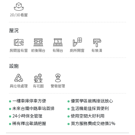
2D/3D看屋
屋況
房間皆有窗
前後陽台
有陽台
廁所開窗
有裝潢
設施
具垃圾處理
有花園
警衛管理
一樓車庫停車方便
優質學區爸媽接送放心
未來台鐵中路車站首排
生活機能佳採買便利
24小時保全管理
使用空間大好利用
稀有釋出敬請把握
買方服務費成交總價1%