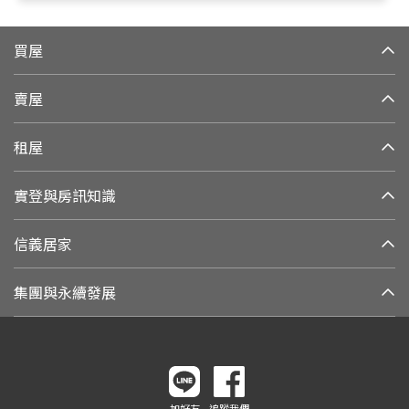
買屋
賣屋
租屋
實登與房訊知識
信義居家
集團與永續發展
加好友
追蹤我們