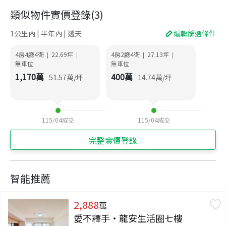
類似物件實價登錄
(
3
)
1公里內 | 半年內 | 透天
編輯篩選條件
4房4廳4衛
22.69
坪
4房2廳4衛
27.13
坪
|
|
|
|
無車位
無車位
1,170
萬
400
萬
51.57
萬/坪
14.74
萬/坪
115/04
成交
115/04
成交
完整實價登錄
智能推薦
2,888
萬
愛不釋手‧龍安生活圈七樓