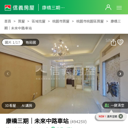
康橋三期｜未來中路車站
康橋三期｜未來中路車站
首頁
買屋
區域找屋
桃園市買屋
桃園市桃園區買屋
康橋三
期｜未來中路車站
圖片 1/17
格局圖
一鍵清空
3D看屋
AI 講房
NEW！
清爽空間
康橋三期｜未來中路車站
(49425V)