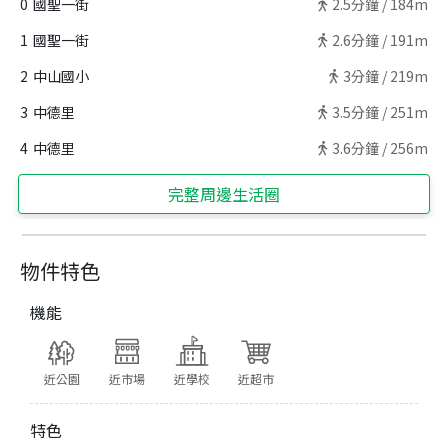
0
國聖一街
2.5
分鐘 /
184m
1
國聖一街
2.6
分鐘 /
191m
2
中山國小
3
分鐘 /
219m
3
中德里
3.5
分鐘 /
251m
4
中德里
3.6
分鐘 /
256m
完整周邊生活圈
物件特色
機能
近公園
近市場
近學校
近超市
特色