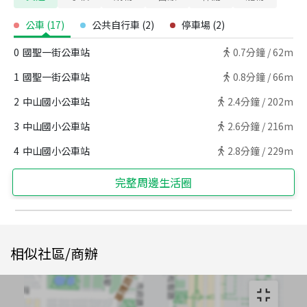
公車
(
17
)
公共自行車
(
2
)
停車場
(
2
)
0
國聖一街公車站
0.7
分鐘 /
62m
1
國聖一街公車站
0.8
分鐘 /
66m
2
中山國小公車站
2.4
分鐘 /
202m
3
中山國小公車站
2.6
分鐘 /
216m
4
中山國小公車站
2.8
分鐘 /
229m
完整周邊生活圈
相似社區/商辦