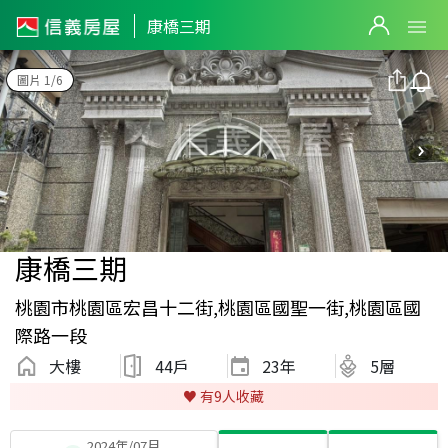
康橋三期
圖片 1/6
康橋三期
桃園市桃園區宏昌十二街,桃園區國聖一街,桃園區國
際路一段
大樓
44戶
23
年
5層
♥️ 有
9
人收藏
2024年/07月