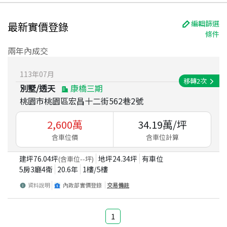
編輯篩選
最新實價登錄
條件
兩年內成交
113
年
07
月
移轉
2
次
別墅/透天
康橋三期
桃園市桃園區宏昌十二街562巷2號
2,600
萬
34.19
萬/坪
含車位價
含車位計算
建坪
76.04
坪
地坪
24.34
坪
有車位
(含車位
--
坪)
5房3廳4衛
20.6
年
1
樓/
5
樓
資料說明
內政部實價登錄
交易備註
1