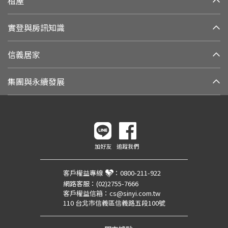
租屋
實登與房訊知識
信義居家
集團與永續發展
加好友
追蹤我們
客戶權益專線
：
0800-211-922
網路客服：
(02)2755-7666
客戶權益信箱：
cs@sinyi.com.tw
110 台北市信義區信義路五段100號