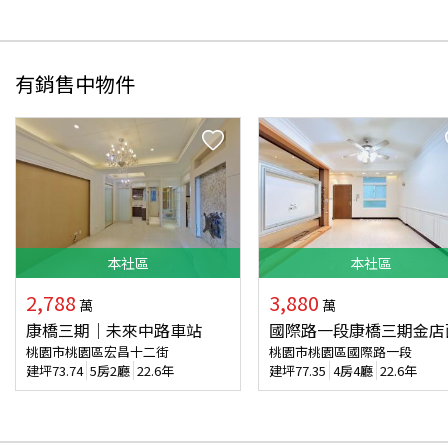
有銷售中物件
本
社區
本
社區
2,788
3,880
萬
萬
康橋三期｜未來中路車站
國際路一段康橋三期金店
桃園市桃園區宏昌十二街
桃園市桃園區國際路一段
建坪
73.74
5房2廳
22.6年
建坪
77.35
4房4廳
22.6年