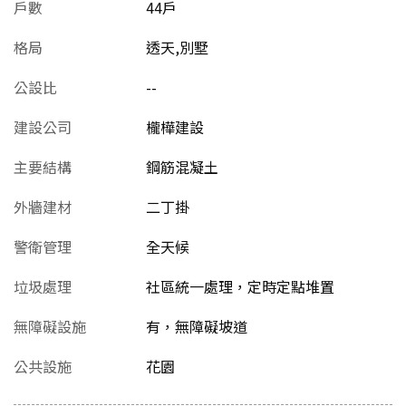
戶數
44戶
格局
透天,別墅
公設比
--
建設公司
櫳樺建設
主要結構
鋼筋混凝土
外牆建材
二丁掛
警衛管理
全天候
垃圾處理
社區統一處理，定時定點堆置
無障礙設施
有，無障礙坡道
公共設施
花園