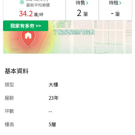
待售
待租
最新平均單價
2
-
34.2
筆
筆
萬/坪
我家有多夯
>>
基本資料
類型
大樓
屋齡
23
年
坪數
--
樓高
5層