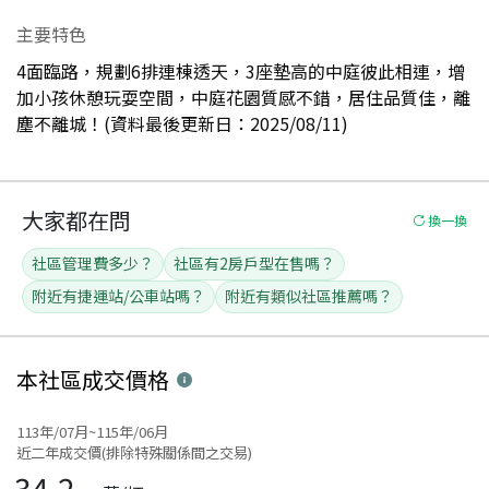
主要特色
4面臨路，規劃6排連棟透天，3座墊高的中庭彼此相連，增
加小孩休憩玩耍空間，中庭花園質感不錯，居住品質佳，離
塵不離城！(資料最後更新日：2025/08/11)
大家都在問
換一換
社區管理費多少？
社區有2房戶型在售嗎？
附近有捷運站/公車站嗎？
附近有類似社區推薦嗎？
本社區
成交價格
113年/07月~115年/06月
近二年成交價(排除特殊關係間之交易)
34.2