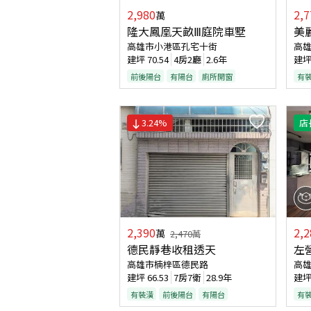
2,980
2,7
萬
隆大鳳凰天畝Ⅲ庭院車墅
美
高雄市小港區孔宅十街
高
建坪
70.54
4房2廳
2.6年
建
前後陽台
有陽台
廁所開窗
有
3.24
%
店
2,390
2,2
萬
2,470
萬
德民靜巷收租透天
左
高雄市楠梓區德民路
高
建坪
66.53
7房7衛
28.9年
建
有裝潢
前後陽台
有陽台
有