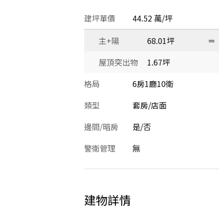
建坪單價
44.52 萬/坪
主+陽
68.01坪
＝
屋頂突出物
1.67坪
格局
6房1廳10衛
類型
套房/店面
邊間/暗房
是/否
警衛管理
無
建物詳情