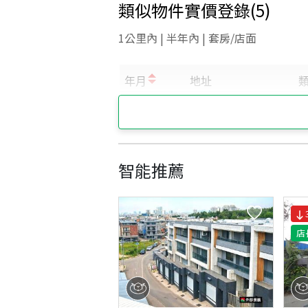
類似物件實價登錄
(
5
)
1公里內 | 半年內 | 套房/店面
智能推薦
店