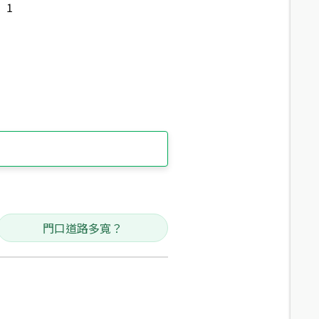
1
門口道路多寬？