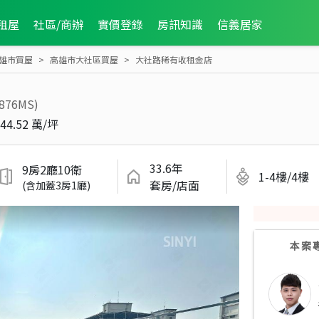
租屋
社區/商辦
實價登錄
房訊知識
信義居家
雄市買屋
高雄市大社區買屋
大社路稀有收租金店
5876MS)
44.52 萬/坪
33.6年
9房2廳10衛
1-4樓/4樓
套房/店面
(含加蓋3房1廳)
本案