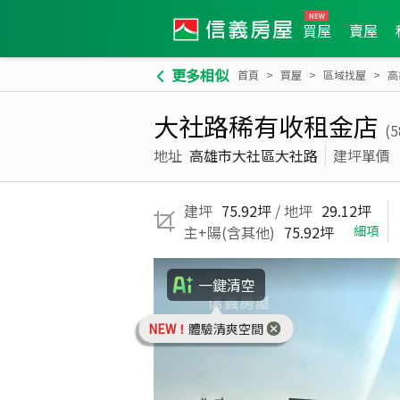
買屋
賣屋
更多相似
首頁
買屋
區域找屋
高
大社路稀有收租金店
(
地址
高雄市大社區大社路
建坪單價
建坪
75.92坪
/ 地坪
29.12坪
主+陽(含其他)
75.92坪
細項
一鍵清空
NEW！
體驗清爽空間