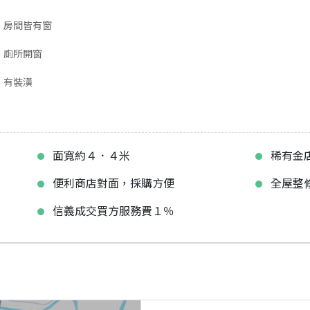
房間皆有窗
廁所開窗
有裝潢
面寬約４．４米
稀有金
便利商店對面，採購方便
全屋整
信義成交買方服務費１％