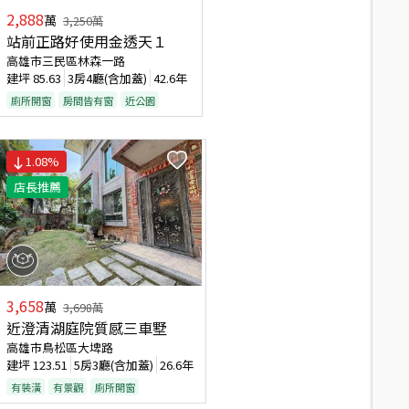
2,888
萬
3,250
萬
站前正路好使用金透天１
高雄市三民區林森一路
建坪
85.63
3房4廳(含加蓋)
42.6年
廁所開窗
房間皆有窗
近公園
1.08
%
店長推薦
3,658
萬
3,698
萬
近澄清湖庭院質感三車墅
高雄市鳥松區大埤路
建坪
123.51
5房3廳(含加蓋)
26.6年
有裝潢
有景觀
廁所開窗