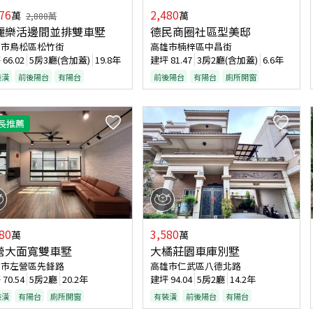
76
2,480
萬
萬
2,888
萬
麗樂活邊間並排雙車墅
德民商圈社區型美邸
雄市鳥松區松竹街
高雄市楠梓區中昌街
坪
66.02
5房3廳(含加蓋)
19.8年
建坪
81.47
3房2廳(含加蓋)
6.6年
裝潢
前後陽台
有陽台
前後陽台
有陽台
廁所開窗
長推薦
80
3,580
萬
萬
營大面寬雙車墅
大橘莊園車庫別墅
雄市左營區先鋒路
高雄市仁武區八德北路
坪
70.54
5房2廳
20.2年
建坪
94.04
5房2廳
14.2年
裝潢
有陽台
廁所開窗
有裝潢
前後陽台
有陽台