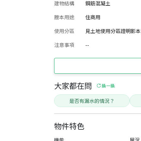
建物結構
鋼筋混凝土
謄本用途
住商用
使用分區
見土地使用分區證明影本
注意事項
--
大家都在問
換一換
是否有漏水的情況？
物件特色
機能
屋況