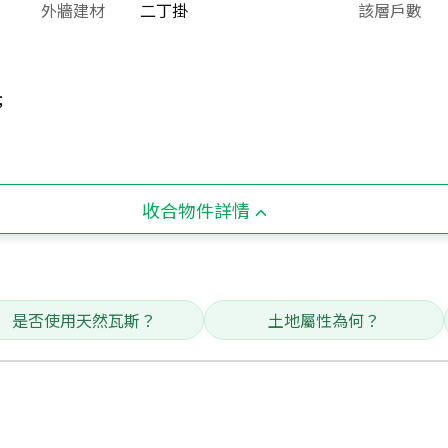
外牆建材
二丁掛
該層戶數
;
收合物件詳情
是否使用天然瓦斯？
土地屬性為何？