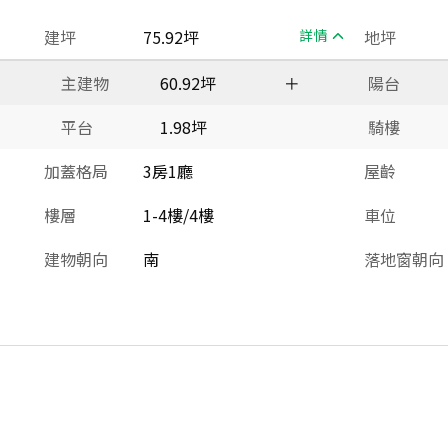
建坪
75.92坪
詳情
地坪
主建物
60.92坪
＋
陽台
平台
1.98坪
騎樓
加蓋格局
3房1廳
屋齡
樓層
1-4樓/4樓
車位
建物朝向
南
落地窗朝向