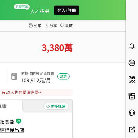
大社路稀有收租金店
人才招募
登入/註冊
列印
分享
收藏
3,380
萬
依據你的設定值計算
試算
109,912
元/月
有
29
人也在關注這間👀
專家
更多挑選
賴奕龍
楠梓後昌店