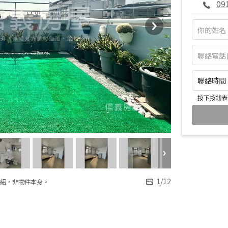
09
聯絡時間：皆
按下按鈕表
1
/
12
紹，非物件本身。