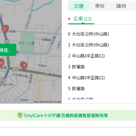
交通
學校
購物
公車
(
13
)
0
大社區公所(中山路)
1
大社區公所(中山路)
機能
2
中山路(中正路口)
3
民權路
4
中山路(中正路口)
5
民權路
6
大社區公所
7
大社區公所
SinyiCare十大守護 信義房屋購售屋服務保障
8
翠屏路口(中山路)
9
翠屏路口(中山路)