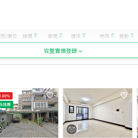
A
大社農會
B
大社農會
C
三中路口(三民路)
完整實價登錄
3.88
%
長推薦