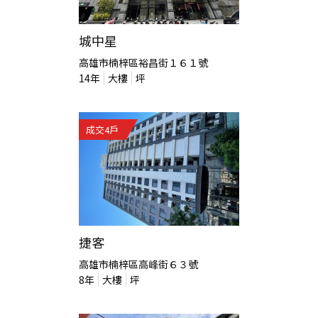
城中星
高雄市楠梓區裕昌街１６１號
14
年
大樓
坪
成交
4
戶
捷客
高雄市楠梓區高峰街６３號
8
年
大樓
坪