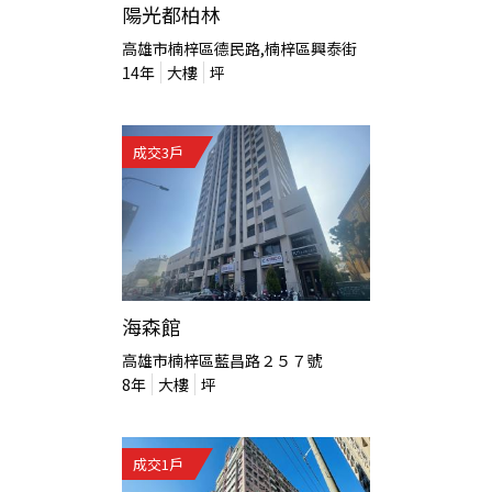
陽光都柏林
高雄市楠梓區德民路,楠梓區興泰街
14
年
大樓
坪
成交
3
戶
海森館
高雄市楠梓區藍昌路２５７號
8
年
大樓
坪
成交
1
戶