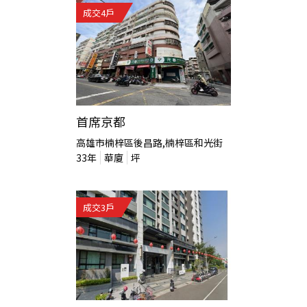
成交
4
戶
首席京都
高雄市楠梓區後昌路,楠梓區和光街
33
年
華廈
坪
成交
3
戶