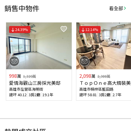
銷售中物件
看全部
24.39
%
12.14
%
998
2,098
萬
萬
1,320
萬
2,388
萬
愛情海觀山三房採光美邸
ＴｏｐＯｎｅ高大精裝美
高雄市左營區海明街
高雄市楠梓區藍田路
建坪
40.12
3房2廳
19.1年
建坪
58.81
3房2廳
2.7年