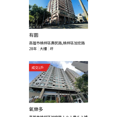
有園
高雄市楠梓區壽民路,楠梓區加宏路
28
年
大樓
坪
成交
1
戶
氧樂多