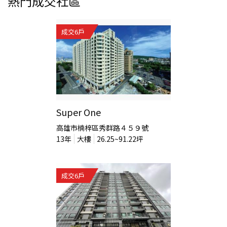
熱門成交社區
成交
6
戶
Super One
高雄市楠梓區秀群路４５９號
13
年
大樓
26.25~91.22
坪
成交
6
戶