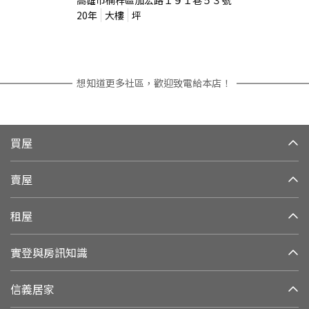
高雄市楠梓區加宏路１９１巷５３號
20
年
大樓
坪
想知道更多社區，歡迎致電給本店！
買屋
賣屋
租屋
實登與房訊知識
信義居家