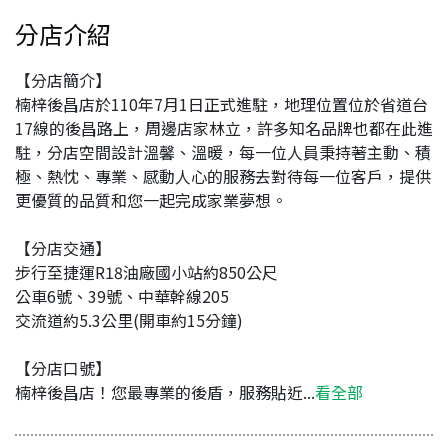
分店介紹
【分店簡介】
楠梓後昌店於110年7月1日正式進駐，地理位置位於省道台
17線的後昌路上，周邊店家林立，許多知名品牌也都在此進
駐，分店空間設計溫馨、溫暖，每一位人員秉持著主動、積
極、熱忱、專業、感動人心的服務去對待每一位客戶，提供
更優質的品質和您一起完成家業夢想。
【分店交通】
步行至捷運R18油廠國小站約850公尺
公車6號、39號、中華幹線205
交流道約5.3公里(開車約15分鐘)
【分店口號】
楠梓後昌店！您最專業的後盾，服務貼近...
看全部