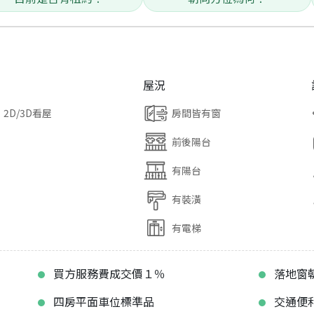
屋況
2D/3D看屋
房間皆有窗
前後陽台
有陽台
有裝潢
有電梯
買方服務費成交價１％
落地窗
四房平面車位標準品
交通便