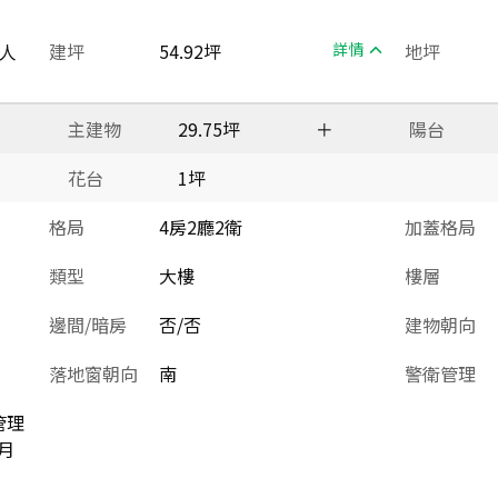
人
建坪
54.92坪
詳情
地坪
主建物
29.75坪
＋
陽台
花台
1坪
格局
4房2廳2衛
加蓋格局
類型
大樓
樓層
邊間/暗房
否/否
建物朝向
落地窗朝向
南
警衛管理
管理
月