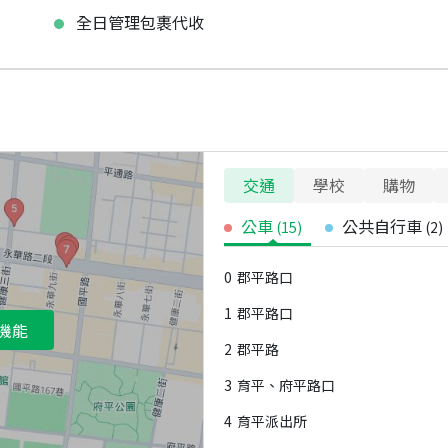
全日管理包裹代收
交通
學校
購物
公車
公共自行車
(
15
)
(
2
)
0
郡平路口
1
郡平路口
機能
2
郡平路
3
育平、府平路口
4
育平派出所