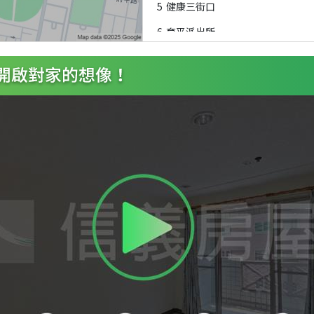
5
健康三街口
6
育平派出所
7
國平路口
8
國平路口
9
國平路口
A
平豐路口
B
平豐路口
C
平豐路口
D
平豐路口
E
億載國小