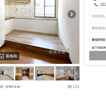
09
聯絡時間：皆
按下按鈕表
看格局
1
/
21
紹，非物件本身。