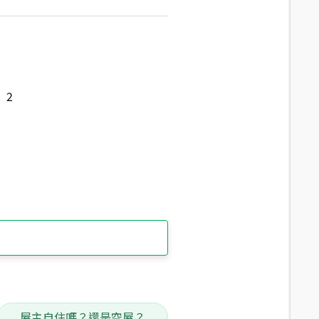
2
屋主自住嗎？還是空屋？