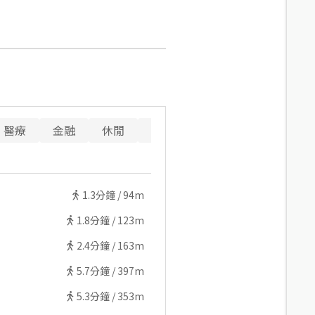
醫療
金融
休閒
寵物
警消
1.3
分鐘 /
94m
1.8
分鐘 /
123m
2.4
分鐘 /
163m
5.7
分鐘 /
397m
5.3
分鐘 /
353m