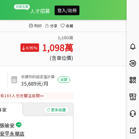
聚光映南國四房平車
人才招募
登入/註冊
列印
分享
收藏
1,180萬
1,098
萬
6.95%
(含車位價)
依據你的設定值計算
試算
35,689
元/月
有
165
人也在關注這間👀
專家
更多挑選
張瑜安
安平永華店