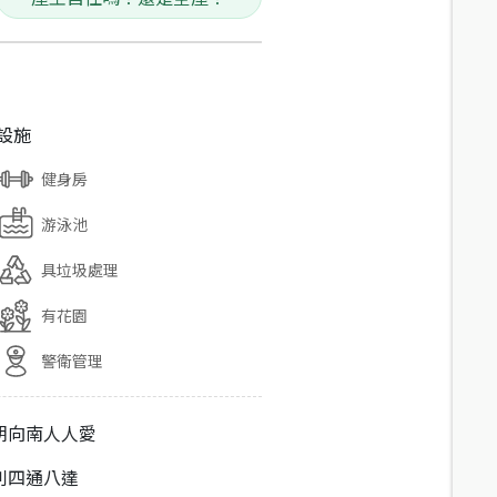
設施
健身房
游泳池
具垃圾處理
有花園
警衛管理
朝向南人人愛
利四通八達