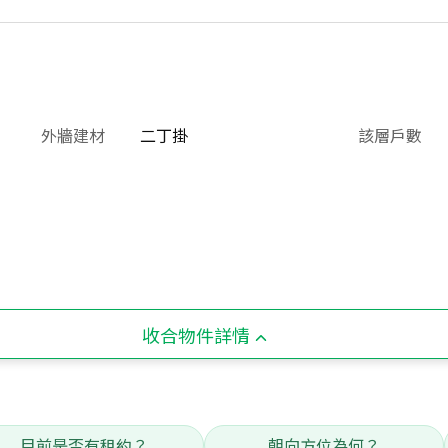
外牆建材
二丁掛
該層戶數
收合物件詳情
目前是否有租約？
朝向方位為何？