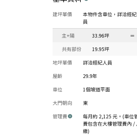
建坪單價
本物件含車位，詳洽經紀
員
主+陽
33.96坪
＝
共有部份
19.95坪
地坪單價
詳洽經紀人員
屋齡
29.9年
車位
1個坡道平面
大門朝向
東
管理費
每月約 2,125 元。(車位
費包含在大樓管理費內 / 
繳)