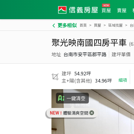
買屋
賣屋
更多相似
首頁
買屋
區域找屋
台
聚光映南國四房平車
(
地址
台南市安平區郡平路
建坪單價
建坪
54.92坪
主+陽(含其他)
34.96坪
細項
一鍵清空
NEW！
體驗清爽空間