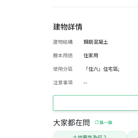
建物詳情
建物結構
鋼筋混凝土
謄本用途
住家用
使用分區
「住六」住宅區;
注意事項
--
大家都在問
換一換
土地屬性為何？