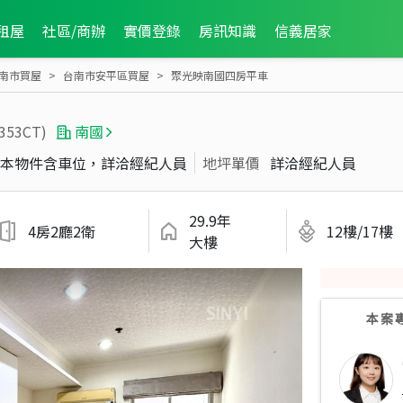
租屋
社區/商辦
實價登錄
房訊知識
信義居家
南市買屋
台南市安平區買屋
聚光映南國四房平車
6353CT)
南國
本物件含車位，詳洽經紀人員
地坪單價
詳洽經紀人員
29.9年
4房2廳2衛
12樓/17樓
大樓
本案