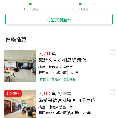
115/03
成交
115/04
成交
完整實價登錄
智能推薦
2,216
萬
遠雄ＳＲＣ御品舒適宅
桃園市桃園區天祥六街
建坪
67.84
3房2廳
24.7年
有裝潢
有景觀
警衛管理
2,168
萬
0.05
%
2,169
萬
海華哥德宮廷邊間四房車位
桃園市中壢區慈惠三街
建坪
69.56
4房2廳(含加蓋)
32.2年