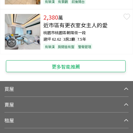
有裝潢
有景觀
前後陽台
2,380
萬
近市區有更衣室女主人的愛
桃園市桃園區朝陽街一段
建坪
62.62
3房2廳
7.5年
有裝潢
房間皆有窗
警衛管理
更多智能推薦
買屋
賣屋
租屋