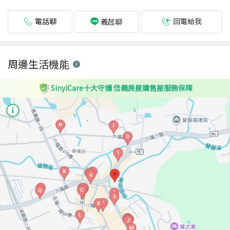
電話聊
回電給我
義起聊
周邊生活機能
SinyiCare十大守護 信義房屋購售屋服務保障