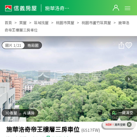
施華洛奇帝王樓層三房車位
施華洛奇帝王樓層三房車位
首頁
買屋
區域找屋
桃園市買屋
桃園市蘆竹區買屋
施華洛
奇帝王樓層三房車位
圖片 1/21
格局圖
一鍵清空
3D看屋
AI 講房
NEW！
清爽空間
施華洛奇帝王樓層三房車位
(6517FW)