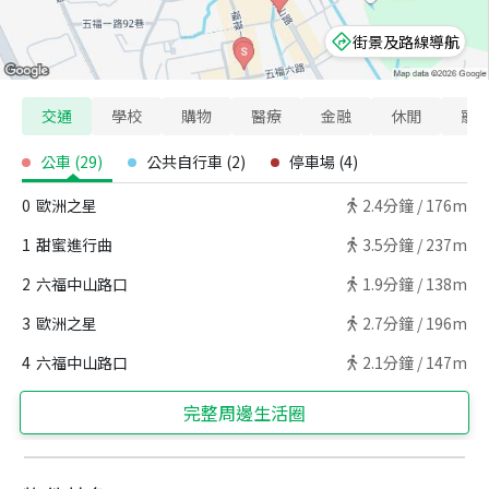
街景及路線導航
交通
學校
購物
醫療
金融
休閒
寵
公車
(
29
)
公共自行車
(
2
)
停車場
(
4
)
0
歐洲之星
2.4
分鐘 /
176m
1
甜蜜進行曲
3.5
分鐘 /
237m
2
六福中山路口
1.9
分鐘 /
138m
3
歐洲之星
2.7
分鐘 /
196m
4
六福中山路口
2.1
分鐘 /
147m
完整周邊生活圈