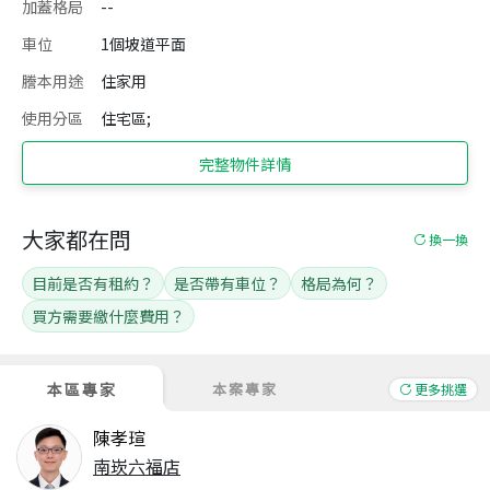
加蓋格局
--
車位
1個坡道平面
謄本用途
住家用
使用分區
住宅區;
完整物件詳情
大家都在問
換一換
目前是否有租約？
是否帶有車位？
格局為何？
買方需要繳什麼費用？
本區專家
本案專家
更多挑選
陳孝瑄
南崁六福店