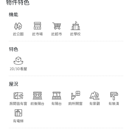
物件特色
機能
近公園
近市場
近超市
近學校
特色
2D/3D看屋
屋況
房間皆有窗
前後陽台
有陽台
廁所開窗
有景觀
有裝潢
有電梯