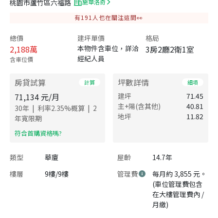
桃園市蘆竹區六福路
施華洛奇
有
191
人也在關注這間👀
總價
建坪單價
格局
2,188
萬
本物件含車位，詳洽
3房2廳2衛1室
經紀人員
含車位價
房貸試算
坪數詳情
計算
細項
71,134
元/月
建坪
71.45
主+陽(含其他)
40.81
|
|
30
年
利率
2.35
%概算
2
地坪
11.82
年寬限期
​符合首購資格嗎?
類型
華廈
屋齡
14.7年
樓層
9樓/9樓
管理費
每月約 3,855 元。
(車位管理費包含
在大樓管理費內 /
月繳)