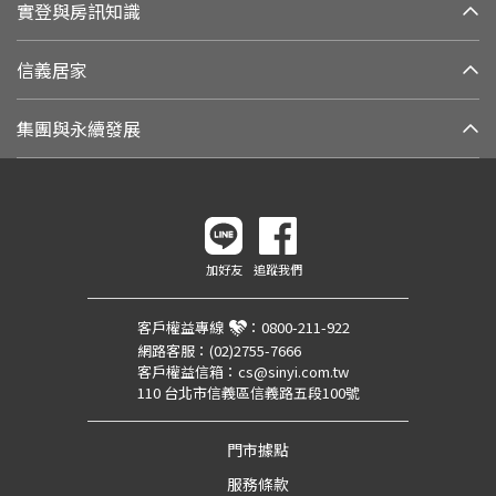
實登與房訊知識
信義居家
集團與永續發展
加好友
追蹤我們
客戶權益專線
：
0800-211-922
網路客服：
(02)2755-7666
客戶權益信箱：
cs@sinyi.com.tw
110 台北市信義區信義路五段100號
門市據點
服務條款