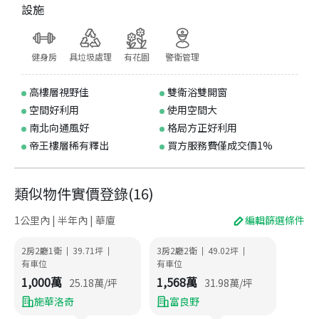
設施
健身房
具垃圾處理
有花園
警衛管理
高樓層視野佳
雙衛浴雙開窗
空間好利用
使用空間大
南北向通風好
格局方正好利用
帝王樓層稀有釋出
買方服務費僅成交價1%
類似物件實價登錄
(
16
)
1公里內 | 半年內 | 華廈
編輯篩選條件
2房2廳1衛
39.71
坪
3房2廳2衛
49.02
坪
|
|
|
|
有車位
有車位
1,000
萬
1,568
萬
25.18
萬/坪
31.98
萬/坪
施華洛奇
富良野