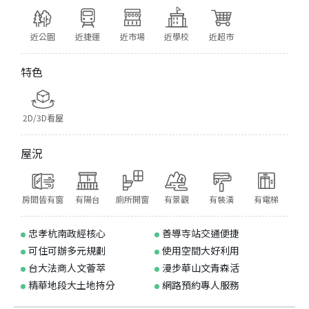
近公園
近捷運
近市場
近學校
近超市
特色
2D/3D看屋
屋況
房間皆有窗
有陽台
廁所開窗
有景觀
有裝潢
有電梯
忠孝杭南政經核心
善導寺站交通便捷
可住可辦多元規劃
使用空間大好利用
台大法商人文薈萃
漫步華山文青森活
精華地段大土地持分
網路預約專人服務