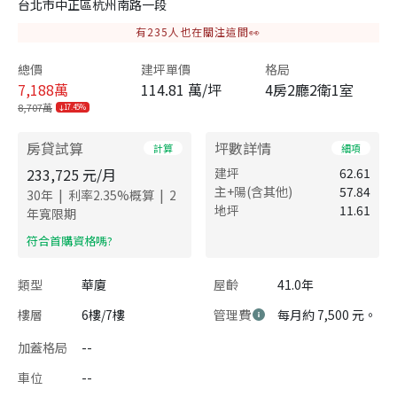
台北市中正區杭州南路一段
有
235
人也在關注這間👀
總價
建坪單價
格局
7,188
萬
114.81 萬/坪
4房2廳2衛1室
8,707萬
17.45%
房貸試算
坪數詳情
計算
細項
233,725
元/月
建坪
62.61
主+陽(含其他)
57.84
|
|
30
年
利率
2.35
%概算
2
地坪
11.61
年寬限期
​符合首購資格嗎?
類型
華廈
屋齡
41.0年
樓層
6樓/7樓
管理費
每月約 7,500 元。
加蓋格局
--
車位
--