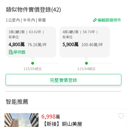
類似物件實價登錄
(
42
)
1公里內 | 半年內 | 華廈
編輯篩選條件
3房2廳2衛
63.02
坪
4房2廳2衛
58.73
坪
|
|
|
|
有車位
有車位
4,800
萬
5,900
萬
76.16
萬/坪
100.46
萬/坪
華府園
115/05
成交
115/04
成交
完整實價登錄
智能推薦
6,998
萬
【新接】銅山美屋