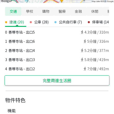
交通
學校
購物
醫療
金融
休閒
寵
捷運
(
20
)
公車
(
28
)
公共自行車
(
7
)
停車場
(
14
)
0
善導寺站 - 出口5
4.3
分鐘 /
310m
1
善導寺站 - 出口6
5
分鐘 /
316m
2
善導寺站 - 出口4
5.2
分鐘 /
377m
3
善導寺站 - 出口3
5.8
分鐘 /
419m
4
善導寺站 - 出口2
7
分鐘 /
492m
完整周邊生活圈
物件特色
機能