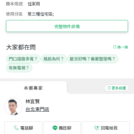
謄本用途
住家用
使用分區
第三種住宅區;
完整物件詳情
大家都在問
換一換
門口道路多寬？
格局為何？
屋況好嗎？需要整理嗎？
有無電梯？
本案專家
更多挑選
林宜賢
台北東門店
電話聊
回電給我
義起聊