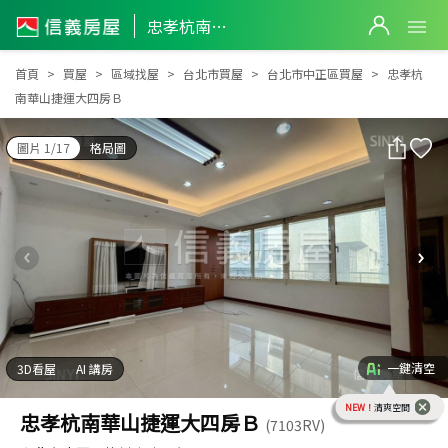
忠孝杭南華山捷運大四房Ｂ
忠孝杭南華山捷運大四房Ｂ
首頁
買屋
區域找屋
台北市買屋
台北市中正區買屋
忠孝杭
南華山捷運大四房Ｂ
圖片 1/17
格局圖
一鍵清空
3D看屋
AI 講房
NEW！
清爽空間
忠孝杭南華山捷運大四房Ｂ
(7103RV)