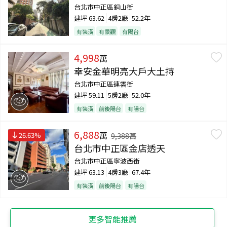
台北市中正區銅山街
建坪
63.62
4房2廳
52.2年
有裝潢
有景觀
有陽台
4,998
萬
幸安金華明亮大戶大土持
台北市中正區連雲街
建坪
59.11
5房2廳
52.0年
有裝潢
前後陽台
有陽台
6,888
萬
26.63
%
9,388
萬
台北市中正區金店透天
台北市中正區寧波西街
建坪
63.13
4房3廳
67.4年
有裝潢
前後陽台
有陽台
更多智能推薦