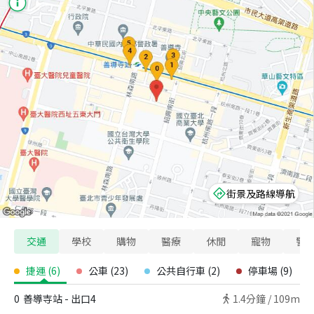
街景及路線導航
交通
學校
購物
醫療
休閒
寵物
警
捷運
(
6
)
公車
(
23
)
公共自行車
(
2
)
停車場
(
9
)
0
善導寺站 - 出口4
1.4
分鐘 /
109m