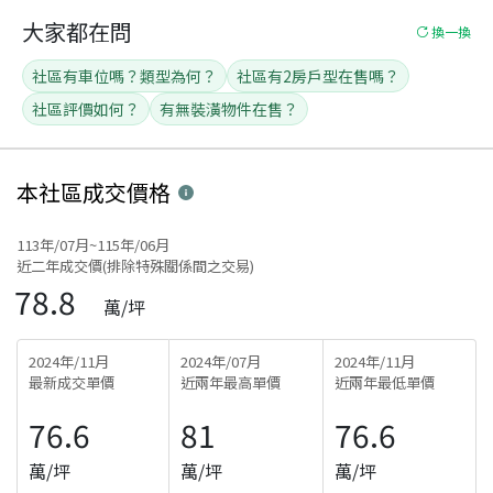
大家都在問
換一換
社區有車位嗎？類型為何？
社區有2房戶型在售嗎？
社區評價如何？
有無裝潢物件在售？
本社區
成交價格
113年/07月~115年/06月
近二年成交價(排除特殊關係間之交易)
78.8
萬/坪
2024年/11月
2024年/07月
2024年/11月
最新成交單價
近兩年最高單價
近兩年最低單價
76.6
81
76.6
萬/坪
萬/坪
萬/坪