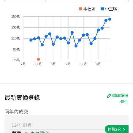
本社區
中正區
155萬
135萬
115萬
95萬
75萬
7月
11月
3月
7月
11月
3月
編輯篩選
最新實價登錄
條件
兩年內成交
114
年
07
月
移轉
2
次