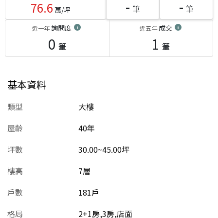
-
-
76.6
筆
筆
萬/坪
詢問度
成交
近一年
近五年
0
1
筆
筆
基本資料
類型
大樓
屋齡
40
年
坪數
30.00~45.00坪
樓高
7層
戶數
181戶
格局
2+1房,3房,店面