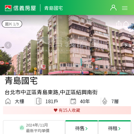
青島國宅
圖片 1/9
青島國宅
台北市中正區青島東路,中正區紹興南街
大樓
181戶
40
年
7層
♥️ 有
15
人收藏
2024年/11月
待售
待租
最新平均單價