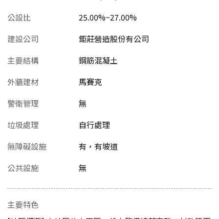
公設比
25.00%~27.00%
建設公司
鉅莊營造股份有公司
主要結構
鋼筋混凝土
外牆建材
馬賽克
警衛管理
無
垃圾處理
自行處理
無障礙設施
有，有坡道
公共設施
無
主要特色