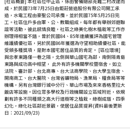
[社區概要] 本社區位中正區，係由警備總部克難二村改建而
成，於民國73年7月25日由鉅莊營造股份有限公司開工承
造，水電工程由豪聖公司承攬，並於民國75年5月25日完
工。社區住戶多由軍、公、教職組成，每年都有舉辦郊遊聯
誼等活動，彼此感情良睦，社區之綠美化樹木植栽等工作亦
辦理得相當不錯，曾於民國84、85年連續獲評為國宅管理
維護績優社區，另於民國86年獲選為守望相助績優社區，能
受頒多種獎項，是對本國宅居住品質的肯定。 [區位環境]
與忠孝東路僅一巷之隔，北側與華山國宅為鄰，南側隔青島
東路與成功高中相望， 此外有許多機關學校暨宿舍，如立
法院、審計部、台北商專、台大法商學院、台大學生宿舍、
開南商工、台大醫院、台灣省礦物局、漁業局、糧食局等等
機構，另有台灣銀行城中分行、華山市場及來來香格里拉大
飯店等設施。因位眾多學校及行政機關設立區域附近，依規
劃有許多不同種類之高大行道樹等之植栽，綠樹成蔭，四季
幻化，綠化社區鄰近景觀，使居住品質提昇(資料最後更新
日：2021/09/23)