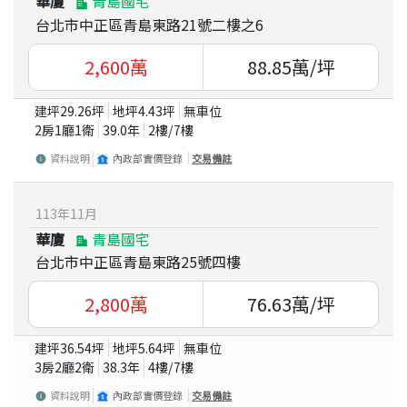
華廈
青島國宅
台北市中正區青島東路21號二樓之6
2,600
萬
88.85
萬/坪
建坪
29.26
坪
地坪
4.43
坪
無車位
2房1廳1衛
39.0
年
2
樓/
7
樓
資料說明
內政部實價登錄
交易備註
113
年
11
月
華廈
青島國宅
台北市中正區青島東路25號四樓
2,800
萬
76.63
萬/坪
建坪
36.54
坪
地坪
5.64
坪
無車位
3房2廳2衛
38.3
年
4
樓/
7
樓
資料說明
內政部實價登錄
交易備註