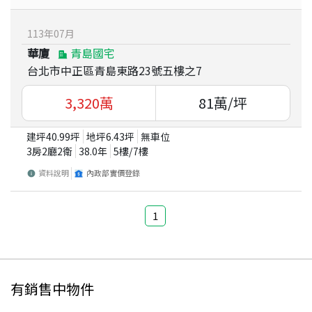
113
年
07
月
華廈
青島國宅
台北市中正區青島東路23號五樓之7
3,320
萬
81
萬/坪
建坪
40.99
坪
地坪
6.43
坪
無車位
3房2廳2衛
38.0
年
5
樓/
7
樓
資料說明
內政部實價登錄
1
有銷售中物件