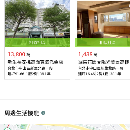
相似
社區
相似
社區
13,800
1,488
萬
萬
新生長安挑高面寬氣派金店
羅馬花園★陽光美景高樓
台北市中山區新生北路一段
台北市中山區新生北路一段
建坪
91.66
1廳2衛
38.1年
建坪
16.46
2房1廳
38.1年
周邊生活機能