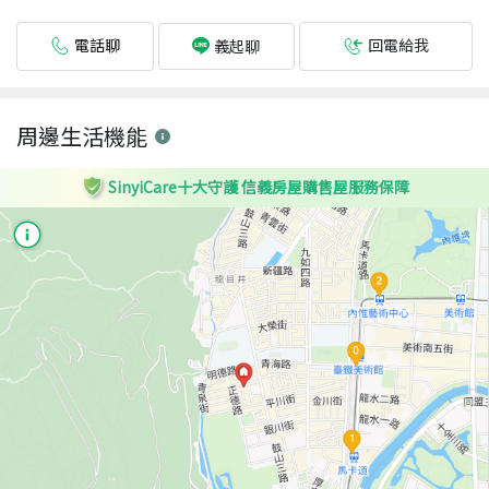
電話聊
回電給我
義起聊
周邊生活機能
SinyiCare十大守護 信義房屋購售屋服務保障