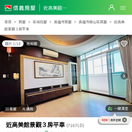
近高美館景觀３房平車
近高美館景觀３房平車
首頁
買屋
區域找屋
高雄市買屋
高雄市鼓山區買屋
近高美
館景觀３房平車
圖片 1/18
格局圖
一鍵清空
3D看屋
AI 講房
NEW！
清爽空間
近高美館景觀３房平車
(7167LD)