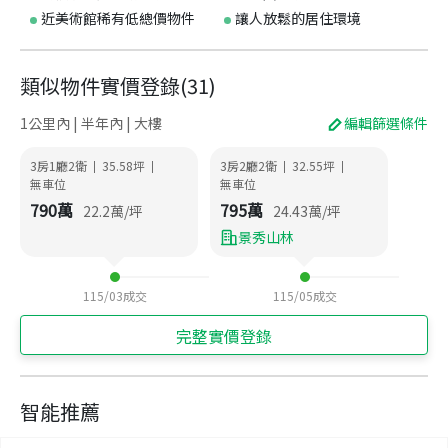
近美術館稀有低總價物件
讓人放鬆的居住環境
類似物件實價登錄
(
31
)
1公里內 | 半年內 | 大樓
編輯篩選條件
3房1廳2衛
35.58
坪
3房2廳2衛
32.55
坪
|
|
|
|
無車位
無車位
790
萬
795
萬
22.2
萬/坪
24.43
萬/坪
景秀山林
115/03
成交
115/05
成交
完整實價登錄
智能推薦