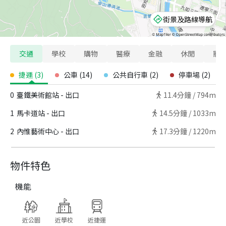
街景及路線導航
交通
學校
購物
醫療
金融
休閒
寵
捷運
(
3
)
公車
(
14
)
公共自行車
(
2
)
停車場
(
2
)
0
臺鐵美術館站 - 出口
11.4
分鐘 /
794m
1
馬卡道站 - 出口
14.5
分鐘 /
1033m
2
內惟藝術中心 - 出口
17.3
分鐘 /
1220m
物件特色
機能
近公園
近學校
近捷運