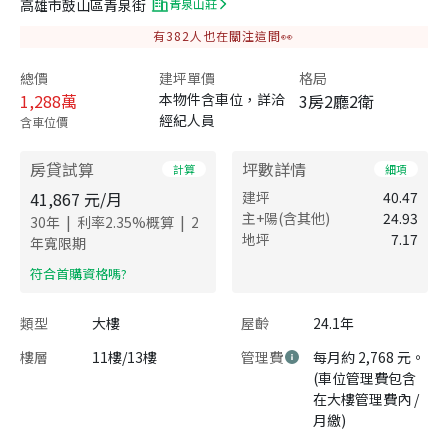
高雄市鼓山區青泉街
青泉山莊
有
382
人也在關注這間👀
總價
建坪單價
格局
1,288
萬
本物件含車位，詳洽
3房2廳2衛
經紀人員
含車位價
房貸試算
坪數詳情
計算
細項
41,867
元/月
建坪
40.47
主+陽(含其他)
24.93
|
|
30
年
利率
2.35
%概算
2
地坪
7.17
年寬限期
​符合首購資格嗎?
類型
大樓
屋齡
24.1年
樓層
11樓/13樓
管理費
每月約 2,768 元。
(車位管理費包含
在大樓管理費內 /
月繳)