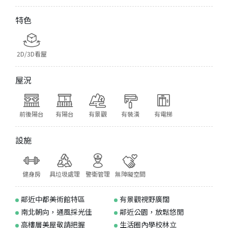
特色
2D/3D看屋
屋況
前後陽台
有陽台
有景觀
有裝潢
有電梯
設施
健身房
具垃圾處理
警衛管理
無障礙空間
鄰近中都美術館特區
有景觀視野廣闊
南北朝向，通風採光佳
鄰近公園，放鬆悠閒
高樓層美屋敬請把握
生活圈內學校林立