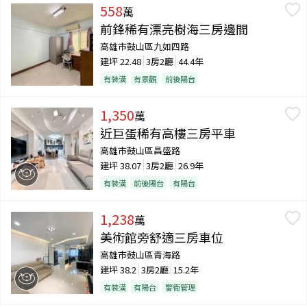
558
萬
前鋒稀有漂亮樹海三房邊間
高雄市鼓山區九如四路
建坪
22.48
3房2廳
44.4年
有裝潢
有景觀
前後陽台
1,350
萬
近巨蛋稀有高樓三房平車
高雄市鼓山區昌盛路
建坪
38.07
3房2廳
26.9年
有裝潢
前後陽台
有陽台
1,238
萬
美術館旁舒適三房車位
高雄市鼓山區青海路
建坪
38.2
3房2廳
15.2年
有裝潢
有陽台
警衛管理