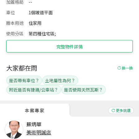
加蓋格局
--
車位
1個坡道平面
謄本用途
住家用
使用分區
第四種住宅區;
完整物件詳情
大家都在問
換一換
是否帶有車位？
土地屬性為何？
附近是否有捷運/公車站？
是否使用天然瓦斯？
本案專家
更多挑選
蘇炳華
美術明誠店