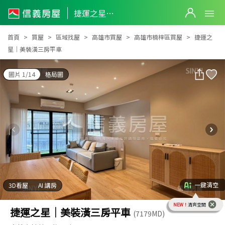
捷運之星｜美裝潢三房平車
捷運之星｜美裝潢三房平車
首頁
買屋
區域找屋
高雄市買屋
高雄市楠梓區買屋
捷運之
星｜美裝潢三房平車
圖片 1/14
格局圖
一鍵清空
3D看屋
AI 講房
NEW！
清爽空間
捷運之星｜美裝潢三房平車
(7179MD)