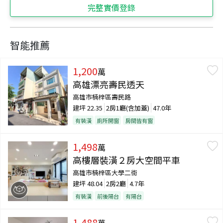
完整實價登錄
智能推薦
1,200
萬
高雄漂亮壽民透天
高雄市楠梓區壽民路
建坪
22.35
2房1廳(含加蓋)
47.0年
有裝潢
廁所開窗
房間皆有窗
1,498
萬
高樓層裝潢２房大空間平車
高雄市楠梓區大學二街
建坪
48.04
2房2廳
4.7年
有裝潢
前後陽台
有陽台
1,488
萬