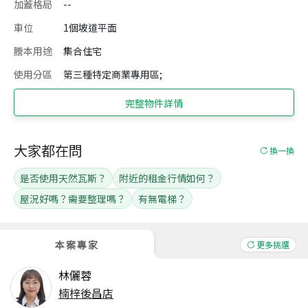
加蓋格局
--
車位
1個坡道平面
謄本用途
集合住宅
使用分區
第三種特定商業專用區;
完整物件詳情
大家都在問
換一換
是否使用天然瓦斯？
附近的租金行情如何？
屋況好嗎？需要整理嗎？
有無電梯？
本案專家
更多挑選
林儷蓉
楠梓後昌店