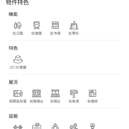
物件特色
機能
近公園
近捷運
近市場
近學校
特色
2D/3D看屋
屋況
房間皆有窗
前後陽台
有陽台
有裝潢
有電梯
設施