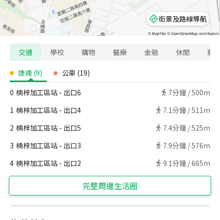
街景及路線導航
交通
學校
購物
醫療
金融
休閒
寵
捷運
(
9
)
公車
(
19
)
0
楠梓加工區站 - 出口6
7
分鐘 /
500m
1
楠梓加工區站 - 出口4
7.1
分鐘 /
511m
2
楠梓加工區站 - 出口5
7.4
分鐘 /
525m
3
楠梓加工區站 - 出口3
7.9
分鐘 /
576m
4
楠梓加工區站 - 出口2
9.1
分鐘 /
665m
完整周邊生活圈