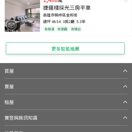
捷運棧採光三房平車
高雄市楠梓區金和街
建坪
46.54
3房2廳
5.3年
有裝潢
有景觀
有陽台
更多智能推薦
買屋
賣屋
租屋
實登與房訊知識