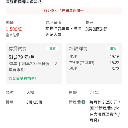
高雄市楠梓區後昌路
有
249
人也在關注這間👀
總價
建坪單價
格局
1,580
萬
本物件含車位，詳洽
3房2廳2衛
經紀人員
含車位價
房貸試算
坪數詳情
計算
細項
51,379
元/月
建坪
49.16
主+陽(含其他)
25.22
|
|
30
年
利率
2.35
%概算
2
地坪
3.73
年寬限期
​符合首購資格嗎?
類型
大樓
屋齡
2.1年
樓層
3樓/15樓
管理費
每月約 2,250 元。
(車位管理費包含
在大樓管理費內 /
月繳)