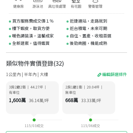
健身房
游泳池
具垃圾處理
有花園
警衛管理
買方服務費成交價１％
近捷運站，走路就到
樓下蝦皮，取貨方便
近台積電，未來可期
暖色調裝潢，溫馨成家
自住、置產、收租首選
全新建案，值得鑑賞
後勁商圈，機能成熟
類似物件實價登錄
(
32
)
1公里內 | 半年內 | 大樓
編輯篩選條件
3房2廳2衛
44.27
坪
2房1廳1衛
20.04
坪
|
|
|
|
有車位
無車位
1,600
萬
668
萬
36.14
萬/坪
33.33
萬/坪
115/03
成交
115/06
成交