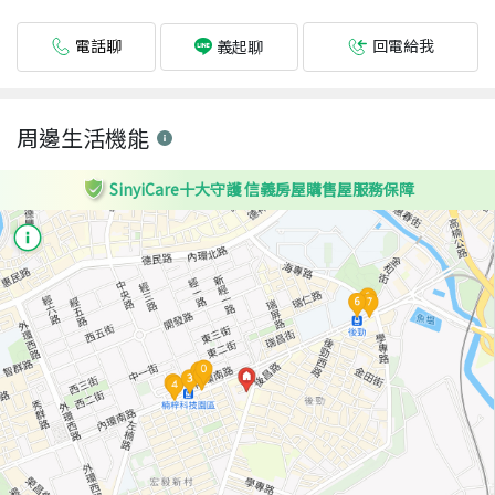
電話聊
回電給我
義起聊
周邊生活機能
SinyiCare十大守護 信義房屋購售屋服務保障