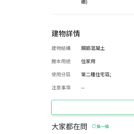
繳)
建物詳情
建物結構
鋼筋混凝土
謄本用途
住家用
使用分區
第二種住宅區;
注意事項
--
大家都在問
換一換