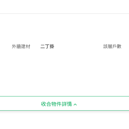
外牆建材
二丁掛
該層戶數
收合物件詳情