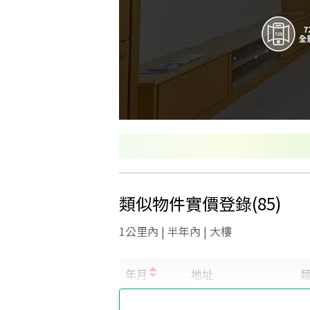
類似物件實價登錄
(
85
)
1公里內 | 半年內 | 大樓