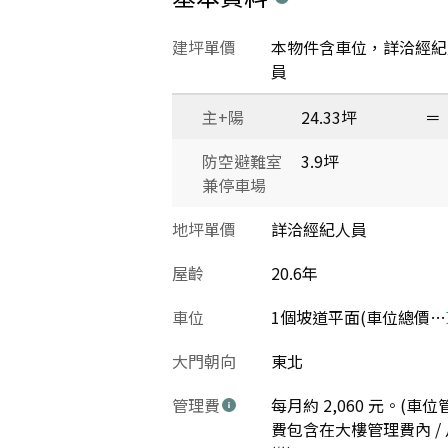
建坪單價
本物件含車位，詳洽經紀
員
主+陽
24.33坪
＝
防空避難室
3.9坪
兼停車場
地坪單價
詳洽經紀人員
屋齡
20.6年
車位
1個坡道平面(車位總價：220萬)
大門朝向
東北
管理費
每月約 2,060 元。(車位
費包含在大樓管理費內 / 