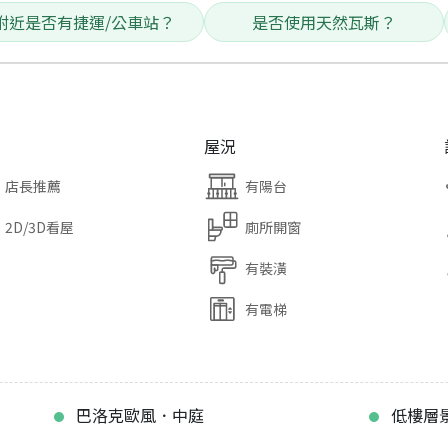
附近是否有捷運/公車站？
是否使用天然瓦斯？
屋況
店長推薦
有陽台
2D/3D看屋
廁所開窗
有裝潢
有電梯
巴洛克歐風．中庭
低樓層