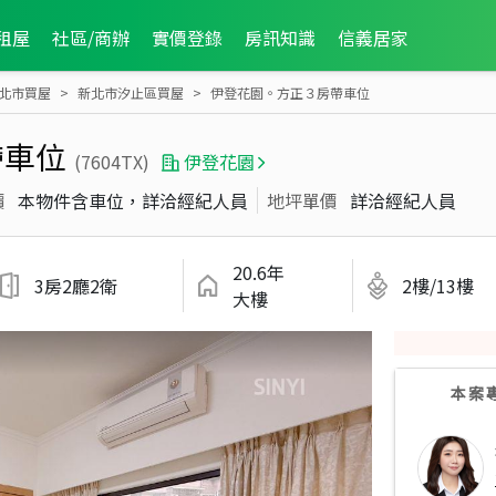
租屋
社區/商辦
實價登錄
房訊知識
信義居家
北市買屋
新北市汐止區買屋
伊登花園。方正３房帶車位
帶車位
(7604TX)
伊登花園
價
本物件含車位，詳洽經紀人員
地坪單價
詳洽經紀人員
20.6年
3房2廳2衛
2樓/13樓
大樓
本案