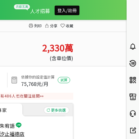
伊登花園。方正３房帶車位
人才招募
登入/註冊
列印
分享
收藏
2,330
萬
(含車位價)
依據你的設定值計算
試算
75,768
元/月
有
486
人也在關注這間👀
專家
更多挑選
朱宥語
汐止福德店