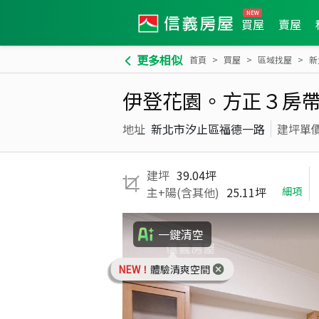
買屋
賣屋
更多相似
首頁
買屋
區域找屋
新
伊登花園。方正３房
地址
新北市汐止區福德一路
建坪單
建坪
39.04坪
主+陽(含其他)
25.11坪
細項
一鍵清空
NEW！
體驗清爽空間