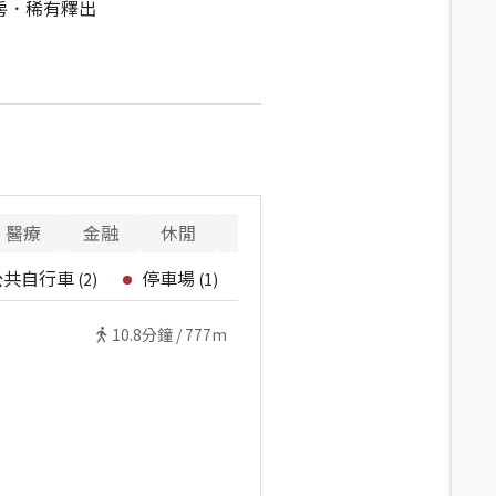
房．稀有釋出
醫療
金融
休閒
寵物
公共自行車
停車場
(
2
)
(
1
)
10.8
分鐘 /
777m