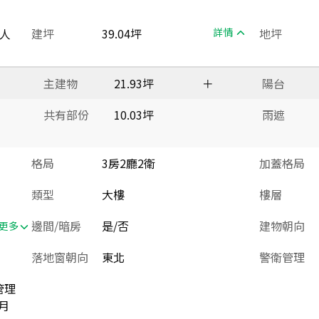
人
建坪
39.04坪
詳情
地坪
主建物
21.93坪
＋
陽台
共有部份
10.03坪
雨遮
格局
3房2廳2衛
加蓋格局
類型
大樓
樓層
邊間/暗房
是/否
建物朝向
更多
落地窗朝向
東北
警衛管理
管理
月