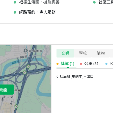
福德生活圈．機能完善
社區三
網路預約．專人服務
交通
學校
購物
捷運
公車
(
1
)
(
34
)
0
社后站(規劃中) - 出口
機能