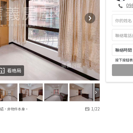
09
聯絡時間：皆
按下按鈕表
看格局
1
/
22
紹，非物件本身。