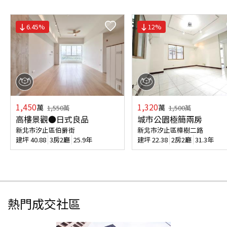
6.45
%
12
%
1,450
1,320
萬
萬
1,550
萬
1,500
萬
高樓景觀●日式良品
城市公園極簡兩房
新北市汐止區伯爵街
新北市汐止區樟樹二路
建坪
40.88
3房2廳
25.9年
建坪
22.38
2房2廳
31.3年
熱門成交社區