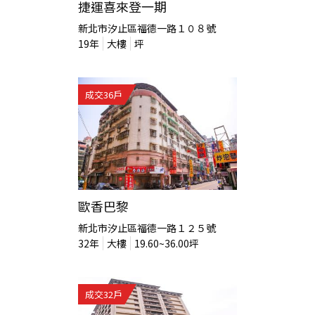
捷運喜來登一期
新北市汐止區福德一路１０８號
19
年
大樓
坪
成交
36
戶
歐香巴黎
新北市汐止區福德一路１２５號
32
年
大樓
19.60~36.00
坪
成交
32
戶