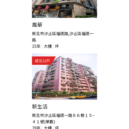
風華
新北市汐止區福德路,汐止區福德一
路
15
年
大樓
坪
成交
22
戶
新生活
新北市汐止區福德一路８６巷１５~
４１號(單數)
29
年
大樓
坪