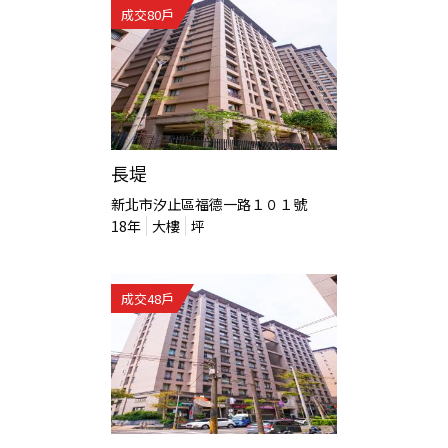
成交
80
戶
長堤
新北市汐止區福德一路１０１號
18
年
大樓
坪
成交
48
戶