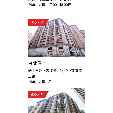
29
年
大樓
17.00~48.00
坪
成交
23
戶
台北爵士
新北市汐止區福德一路,汐止區福德
三路
19
年
大樓
坪
成交
23
戶