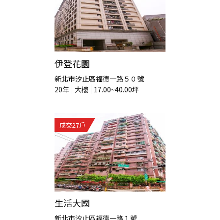
伊登花園
新北市汐止區福德一路５０號
20
年
大樓
17.00~40.00
坪
成交
27
戶
生活大國
新北市汐止區福德一路１號