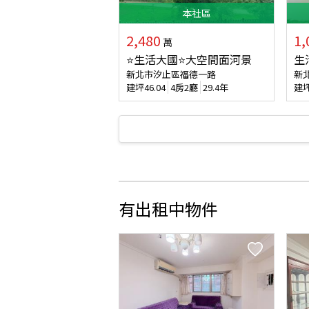
本
社區
2,480
1,
萬
⭐生活大國⭐大空間面河景
生
新北市汐止區福德一路
新
建坪
46.04
4房2廳
29.4年
建
有出租中物件