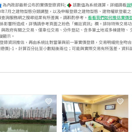
為內政部最新公布的實價登錄資料;
該數值為系統運算，詳細請看
說
020年7月之建物型態分類調整，以及申報登錄之建物型態、建物權狀登載
價查詢服務網之搜尋結果有所差異，請斟酌參考。
看看我們如何推估實價
關係影響所造成，詳情請參考頁面之粉色「備註資訊」欄。排除特殊交易
與政府有關之交易、僅車位交易、分件登記、含多筆土地或多棟建物、 交
復顯示。
價登錄資訊推估，再由系統比對當筆與前一筆實價登錄，交易明細完全吻
交總價)-1，計算百分比至小數點後兩位；可能與實際交易有所落差，資料