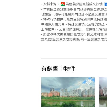
- 資料來源：
為信義房屋最新成交行情;
- 本實價登錄分類係綜合內政部實價登錄2
現類型、順序可能會與內政部不動產交易實
- 特殊行情物件可能為受到特別條件或特殊
中關係人間交易、特殊交易情況及標的類型、
上權物件)，及其他備註資訊，關閉後則會恢
- 歷史移轉次數依據信義成交行情及政府實
式為(當筆交易之成交總價/前一筆交易之成
有銷售中物件