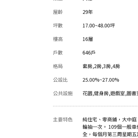
屋齡
29
年
坪數
17.00~48.00坪
樓高
16層
戶數
646戶
格局
套房,2房,3房,4房
公設比
25.00%~27.00%
公共設施
花園,健身房,遊戲室,圖書
主要特色
純住宅、零商鋪，大中庭
輪抽一次。 109個一般車位
全，每個月第三周星期五