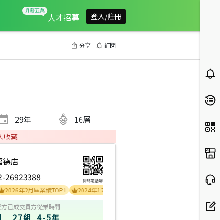
人才招募
登入/註冊
分享
訂閱
29
年
16層
人收藏
福德店
2-26923388
掃碼電話聊
6年2月區業績TOP1
2024年12月區業績TOP2
2026年4月區成件TOP3
202
賣方
已成交買方
從業時間
組
27組
4-5年