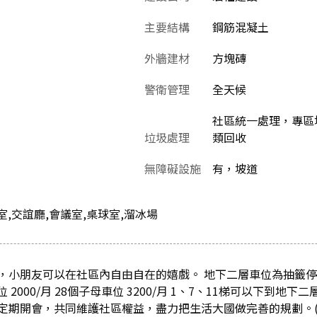
主要結構
鋼筋混凝土
外牆建材
方塊磚
警衛管理
全天候
社區統一處理，專區堆
垃圾處理
類回收
無障礙設施
有，坡道
室,交誼廳,會議室,桌球室,溜冰場
，小朋友可以在社區內自由自在的嬉戲。 地下二層車位為抽籤
 2000/月 28個子母車位 3200/月 1、7、11梯可以下到地下
定期開會，共同維護社區權益，盡力把生活大國做完善的規劃。