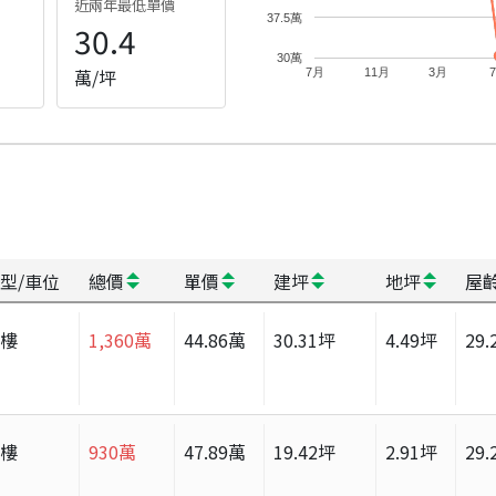
近兩年最低單價
37.5萬
30.4
30萬
萬/坪
7月
11月
3月
型/車位
總價
單價
建坪
地坪
屋
大樓
1,360
萬
44.86
萬
30.31
坪
4.49
坪
29.
大樓
930
萬
47.89
萬
19.42
坪
2.91
坪
29.