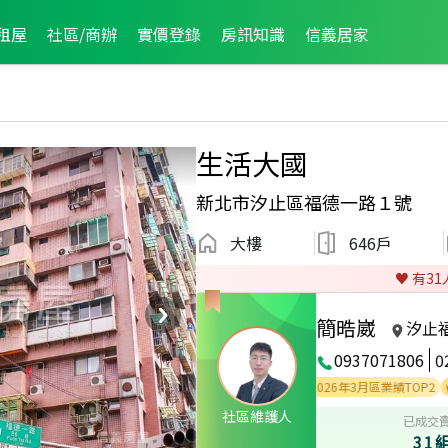
租屋
社區/商辦
實價登錄
房訊知識
信義居家
生活大國
新北市汐止區福德一路１號
大樓
646戶
♥️ 有
31
簡晧崴
汐止
0937071806
0
2026年3月區業績TOP2
202
社區維護人
已成交
31