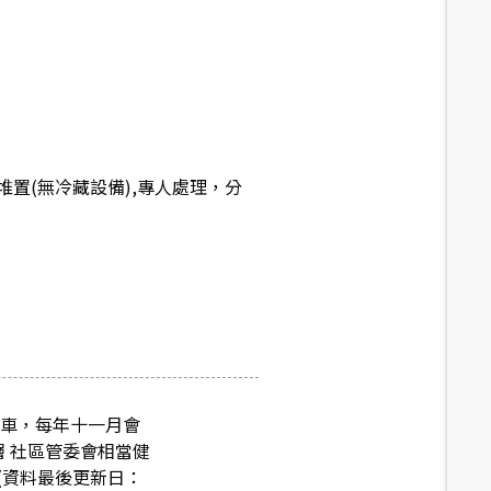
置(無冷藏設備),專人處理，分
停車，每年十一月會
二層 社區管委會相當健
(資料最後更新日：