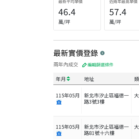
最新平均單價
近兩年最高單價
46.4
57.4
萬/坪
萬/坪
最新實價登錄
兩年內成交
編輯篩選條件
年月
地址
類
115
年
05
月
新北市汐止區福德一
路3號3樓
115
年
05
月
新北市汐止區福德一
路81號十六樓