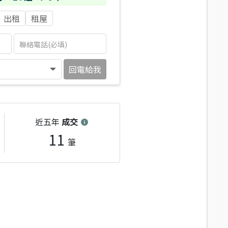
出租
租屋
回電給我
近五年
成交
11
筆