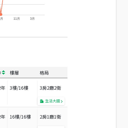
7月
11月
3月
齡
樓層
格局
2
年
3
樓/
16
樓
3房2廳2衛
生活大國
2
年
16
樓/
16
樓
2房1廳1衛