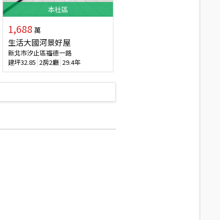
本
社區
1,688
萬
生活大國河景好屋
新北市汐止區福德一路
建坪
32.85
2房2廳
29.4年