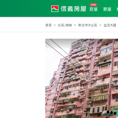
買屋
賣屋
首頁
社區/商辦
新北市汐止區
生活大國